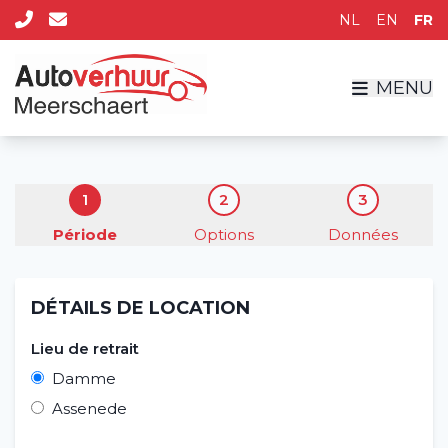
NL
EN
FR
MENU
1
2
3
Période
Options
Données
Accueil
DÉTAILS DE LOCATION
Louer un véhicule
Lieu de retrait
Damme
Longue durée
Assenede
À propos