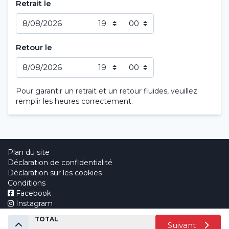
Retrait le
Blog
Questions fréquentes (FAQ)
Retour le
Agences
Contact
Pour garantir un retrait et un retour fluides, veuillez
remplir les heures correctement.
Plan du site
Déclaration de confidentialité
Déclaration sur les cookies
Conditions
Facebook
Instagram
Made by
TOTAL
Suivant
© 2026 Autoverhuur Meerschaert