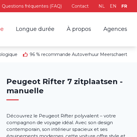
Questions fréquentes (FAQ)
Contact
NL
EN
FR
le
Longue durée
À propos
Agences
ologique
96 % recommande Autoverhuur Meerschaert
Peugeot Rifter 7 zitplaatsen -
manuelle
Découvrez le Peugeot Rifter polyvalent – votre
compagnon de voyage idéal. Avec son design
contemporain, son intérieur spacieux et ses
équipements modernes, cette voiture offre style et