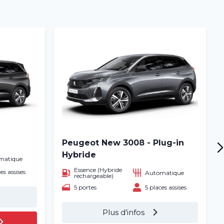
Peugeot New 3008 - Plug-in
Hybride
matique
Essence (Hybride
es assises
Automatique
rechargeable)
5 portes
5 places assises
Plus d’infos