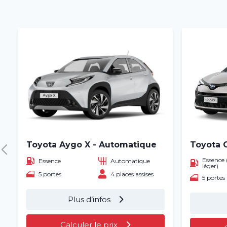
Toyota Aygo X - Automatique
Toyota 
Essence 
Essence
Automatique
léger)
5 portes
4 places assises
5 portes
Plus d’infos
Calculer le prix