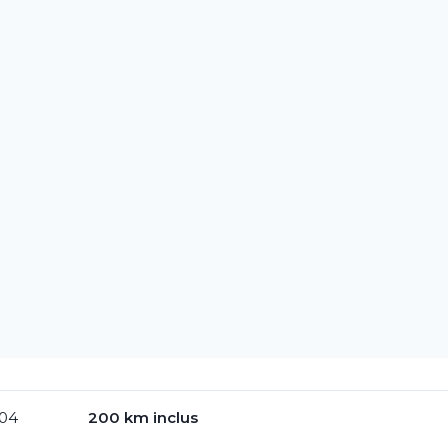
Accueil
Louer un véhicule
Longue durée
À propos
,04
200 km inclus
Agences