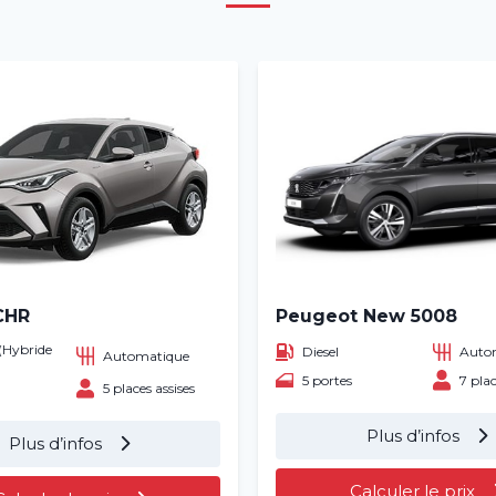
CHR
Peugeot New 5008
(Hybride
Diesel
Auto
Automatique
5 portes
7 plac
5 places assises
Plus d’infos
Plus d’infos
Calculer le prix