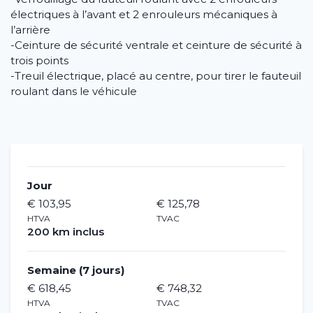
électriques à l’avant et 2 enrouleurs mécaniques à
Louer un véhicule
l’arrière
-Ceinture de sécurité ventrale et ceinture de sécurité à
Longue durée
trois points
-Treuil électrique, placé au centre, pour tirer le fauteuil
À propos
roulant dans le véhicule
Blog
Questions fréquentes (FAQ)
Jour
Agences
€ 103,95
€ 125,78
HTVA
TVAC
Contact
200 km inclus
Semaine (7 jours)
€ 618,45
€ 748,32
HTVA
TVAC