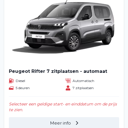
Veelgestelde vragen (FAQ)
Vacatures
2
Filialen
Contact
Peugeot Rifter 7 zitplaatsen - automaat
Diesel
Automatisch
5 deuren
7 zitplaatsen
Selecteer een geldige start- en einddatum om de prijs
te zien.
Meer info