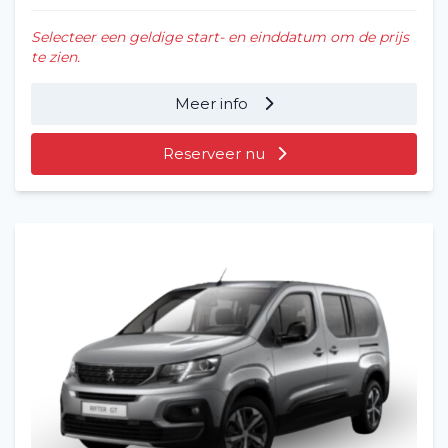
Selecteer een geldige start- en einddatum om de prijs
te zien.
Meer info
Reserveer nu