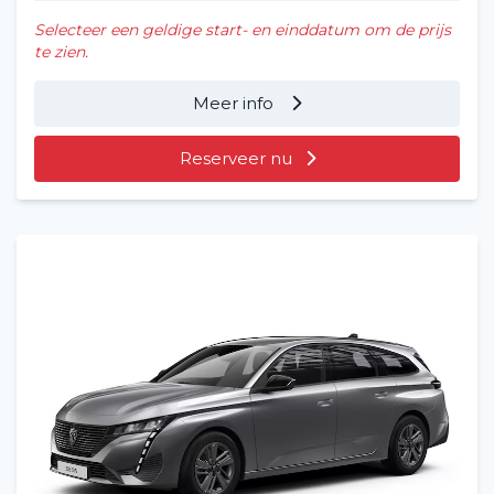
Selecteer een geldige start- en einddatum om de prijs
te zien.
Meer info
Reserveer nu