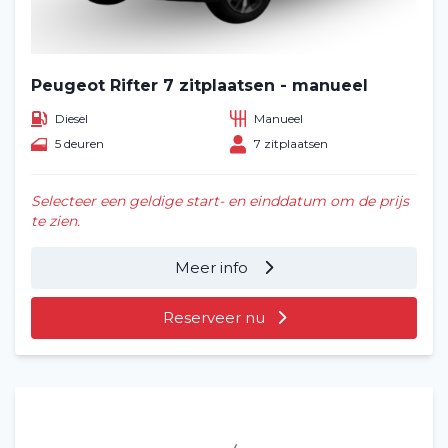
Peugeot Rifter 7 zitplaatsen - manueel
Diesel
Manueel
5 deuren
7 zitplaatsen
Selecteer een geldige start- en einddatum om de prijs
te zien.
Home
Meer info
Voertuig huren
Reserveer nu
Lange termijn
Over ons
Blog