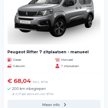
Peugeot Rifter 7 zitplaatsen - manueel
Diesel
Manueel
5 deuren
7 zitplaatsen
€ 68,04
INCL. BTW
200 km inbegrepen
€ 0,17 per extra km incl. BTW
Meer info