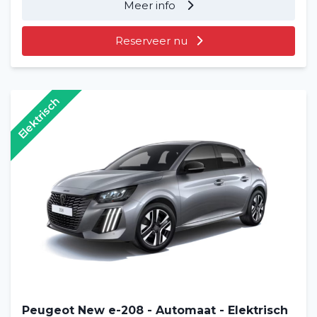
Meer info
Reserveer nu
Elektrisch
Home
Voertuig huren
Lange termijn
Over ons
Peugeot New e-208 - Automaat - Elektrisch
Blog