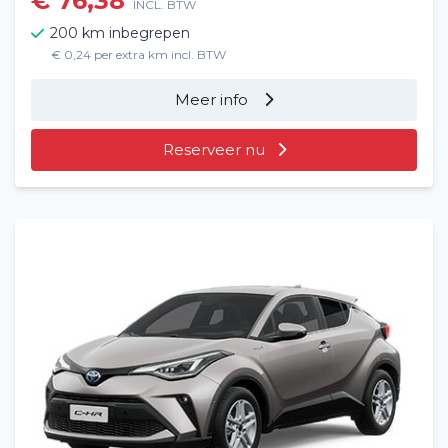
€ 76,38
INCL. BTW
200 km inbegrepen
€ 0,24 per extra km incl. BTW
Meer info
Reserveer nu