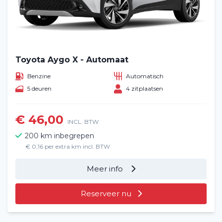
Toyota Aygo X - Automaat
Benzine
Automatisch
5 deuren
4 zitplaatsen
€ 46,00
INCL. BTW
200 km inbegrepen
€ 0,16 per extra km incl. BTW
Meer info
Reserveer nu