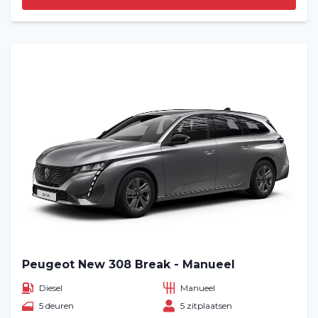
Peugeot New 308 Break - Manueel
Diesel
Manueel
5 deuren
5 zitplaatsen