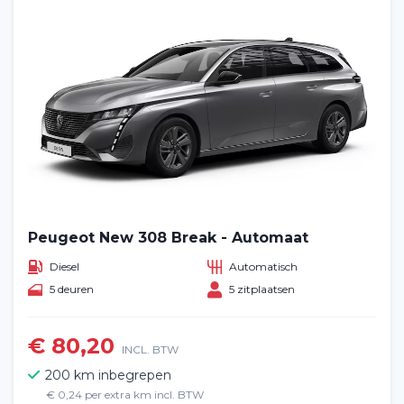
Peugeot New 308 Break - Automaat
Diesel
Automatisch
5 deuren
5 zitplaatsen
€ 80,20
INCL. BTW
200 km inbegrepen
€ 0,24 per extra km incl. BTW