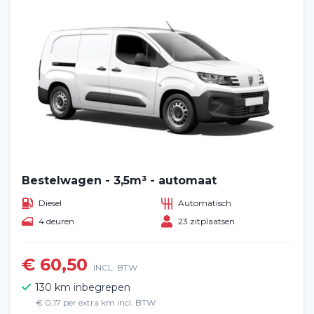
Bestelwagen - 3,5m³ - automaat
Diesel
Automatisch
4 deuren
23 zitplaatsen
€ 60,50
INCL. BTW
130 km inbegrepen
€ 0,17 per extra km incl. BTW