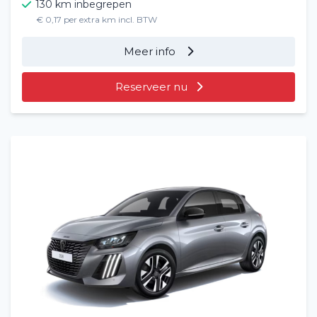
130 km inbegrepen
€ 0,17 per extra km incl. BTW
Meer info
Reserveer nu