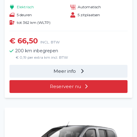
Elektrisch
Automatisch
Veelgestelde vragen (FAQ)
5 deuren
5 zitplaatsen
tot 362 km (WLTP)
Vacatures
2
€ 66,50
Filialen
INCL. BTW
200 km inbegrepen
Contact
€ 0,19 per extra km incl. BTW
Meer info
Reserveer nu