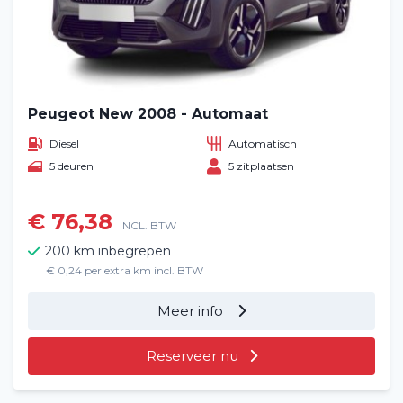
Peugeot New 2008 - Automaat
Diesel
Automatisch
5 deuren
5 zitplaatsen
€ 76,38
INCL. BTW
200 km inbegrepen
€ 0,24 per extra km incl. BTW
Meer info
Reserveer nu