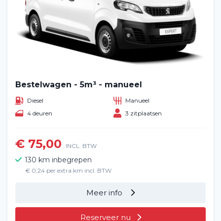
Bestelwagen - 5m³ - manueel
Diesel
Manueel
4 deuren
3 zitplaatsen
€ 75,00
INCL. BTW
130 km inbegrepen
€ 0,24 per extra km incl. BTW
Meer info
Reserveer nu