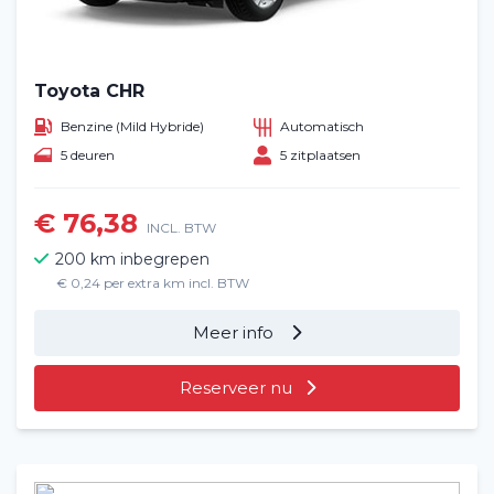
Toyota CHR
Benzine (Mild Hybride)
Automatisch
5 deuren
5 zitplaatsen
€ 76,38
INCL. BTW
200 km inbegrepen
€ 0,24 per extra km incl. BTW
Meer info
Reserveer nu