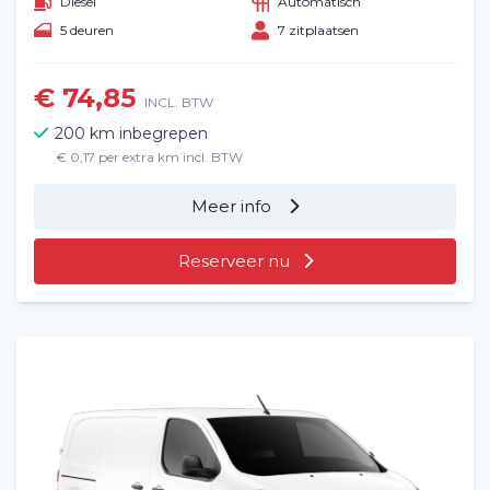
Diesel
Automatisch
5 deuren
7 zitplaatsen
€ 74,85
INCL. BTW
200 km inbegrepen
€ 0,17 per extra km incl. BTW
Meer info
Reserveer nu