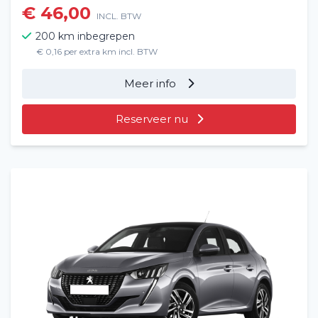
€ 46,00
INCL. BTW
200 km inbegrepen
€ 0,16 per extra km incl. BTW
Meer info
Reserveer nu