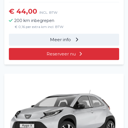
€ 44,00
INCL. BTW
200 km inbegrepen
€ 0,16 per extra km incl. BTW
Meer info
Reserveer nu