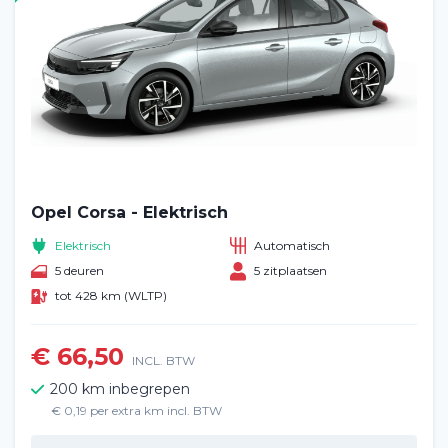
Opel Corsa - Elektrisch
Elektrisch
Automatisch
5 deuren
5 zitplaatsen
tot 428 km (WLTP)
€ 66,50
INCL. BTW
200 km inbegrepen
€ 0,19 per extra km incl. BTW