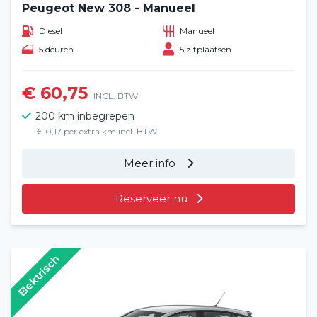
Peugeot New 308 - Manueel
Diesel
Manueel
5 deuren
5 zitplaatsen
€ 60,75
INCL. BTW
200 km inbegrepen
€ 0,17 per extra km incl. BTW
Meer info
Reserveer nu
Elektrisch