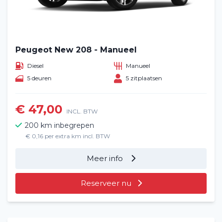
Peugeot New 208 - Manueel
Diesel
Manueel
5 deuren
5 zitplaatsen
€ 47,00
INCL. BTW
200 km inbegrepen
€ 0,16 per extra km incl. BTW
Meer info
Reserveer nu