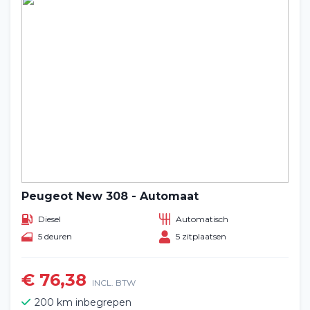
Peugeot New 308 - Automaat
Diesel
Automatisch
5 deuren
5 zitplaatsen
€ 76,38
INCL. BTW
200 km inbegrepen