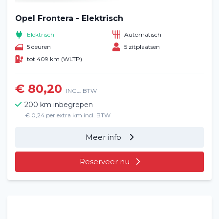
Opel Frontera - Elektrisch
Elektrisch
Automatisch
5 deuren
5 zitplaatsen
tot 409 km (WLTP)
€ 80,20
INCL. BTW
200 km inbegrepen
€ 0,24 per extra km incl. BTW
Meer info
Reserveer nu