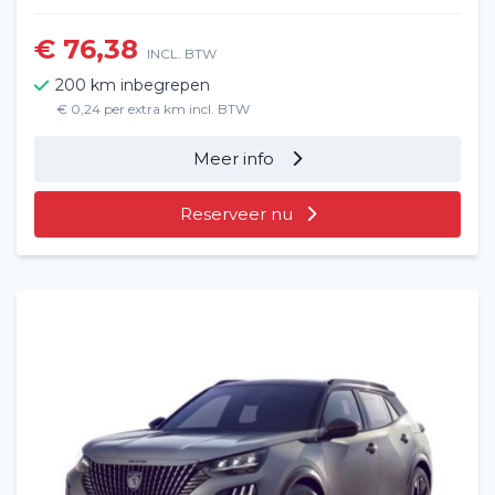
€ 76,38
INCL. BTW
200 km inbegrepen
€ 0,24 per extra km incl. BTW
Meer info
Reserveer nu