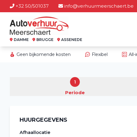
+32 50/501037
info@verhuurmeerschaert.be
DAMME
BRUGGE
ASSENEDE
Geen bijkomende kosten
Flexibel
All-
1
Periode
HUURGEGEVENS
Afhaallocatie