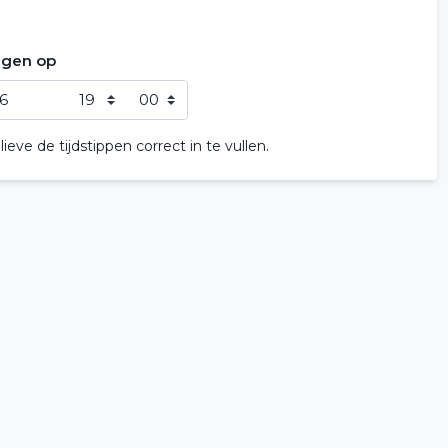
ngen op
Home
eve de tijdstippen correct in te vullen.
Voertuig huren
Lange termijn
Over ons
Vacatures
2
Filialen