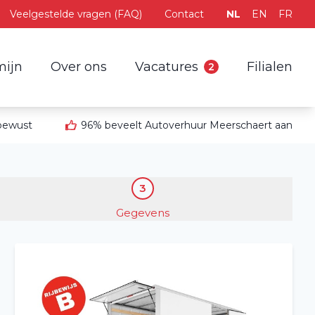
Veelgestelde vragen (FAQ)
Contact
NL
EN
FR
mijn
Over ons
Vacatures
Filialen
2
 bewust
96% beveelt Autoverhuur Meerschaert aan
3
Gegevens