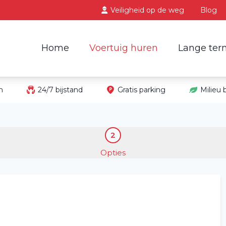
Veiligheid op de weg
Blog
Home
Voertuig huren
Lange ter
in
24/7 bijstand
Gratis parking
Milieu
2
Opties