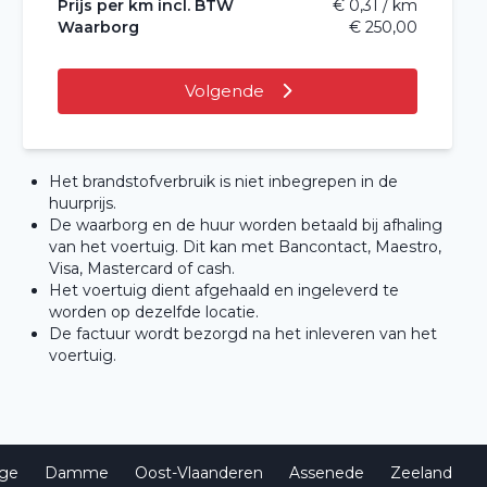
Prijs per km incl. BTW
€ 0,31 / km
Waarborg
€ 250,00
Volgende
Het brandstofverbruik is niet inbegrepen in de
huurprijs.
De waarborg en de huur worden betaald bij afhaling
van het voertuig. Dit kan met Bancontact, Maestro,
Visa, Mastercard of cash.
Het voertuig dient afgehaald en ingeleverd te
worden op dezelfde locatie.
De factuur wordt bezorgd na het inleveren van het
voertuig.
ge
Damme
Oost-Vlaanderen
Assenede
Zeeland