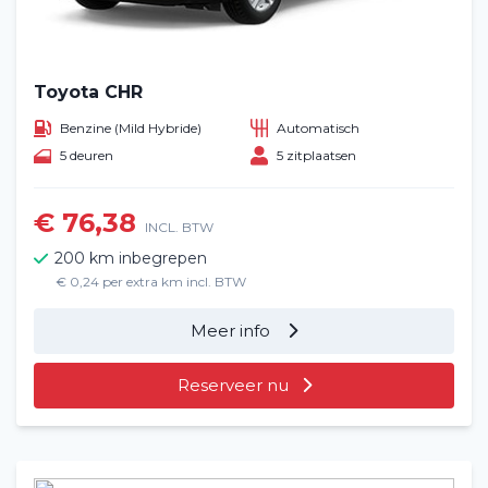
Toyota CHR
Benzine (Mild Hybride)
Automatisch
5 deuren
5 zitplaatsen
€ 76,38
INCL. BTW
200 km inbegrepen
€ 0,24 per extra km incl. BTW
Meer info
Reserveer nu