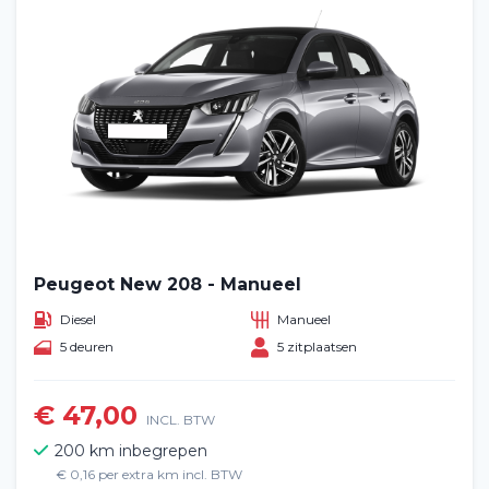
Peugeot New 208 - Manueel
Diesel
Manueel
5 deuren
5 zitplaatsen
€ 47,00
INCL. BTW
200 km inbegrepen
€ 0,16 per extra km incl. BTW