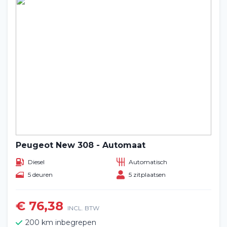
Peugeot New 308 - Automaat
Diesel
Automatisch
5 deuren
5 zitplaatsen
€ 76,38
INCL. BTW
200 km inbegrepen