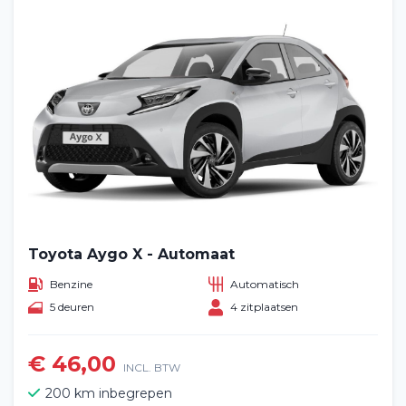
Toyota Aygo X - Automaat
Benzine
Automatisch
5 deuren
4 zitplaatsen
€ 46,00
INCL. BTW
200 km inbegrepen