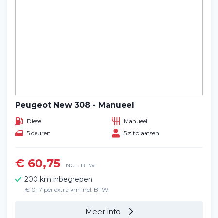
Peugeot New 308 - Manueel
Diesel
Manueel
5 deuren
5 zitplaatsen
€ 60,75
INCL. BTW
200 km inbegrepen
€ 0,17 per extra km incl. BTW
Meer info