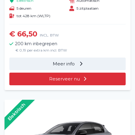
Elektrisch
Automatisch
5 deuren
5 zitplaatsen
tot 428 km (WLTP)
€ 66,50
INCL. BTW
200 km inbegrepen
€ 0,19 per extra km incl. BTW
Meer info
Reserveer nu
Elektrisch