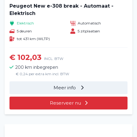
Peugeot New e-308 break - Automaat -
Elektrisch
Elektrisch
Automatisch
5 deuren
5 zitplaatsen
tot 431 km (WLTP)
€ 102,03
INCL. BTW
200 km inbegrepen
€ 0,24 per extra km incl. BTW
Meer info
Reserveer nu