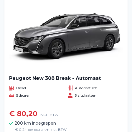
Peugeot New 308 Break - Automaat
Diesel
Automatisch
5 deuren
5 zitplaatsen
€ 80,20
INCL. BTW
200 km inbegrepen
€ 0,24 per extra km incl. BTW