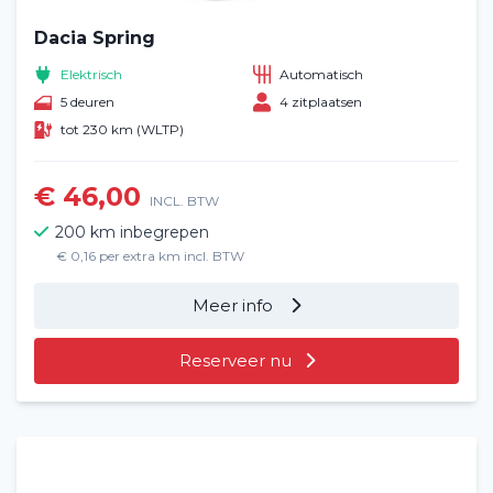
Dacia Spring
Elektrisch
Automatisch
5 deuren
4 zitplaatsen
tot 230 km (WLTP)
€ 46,00
INCL. BTW
200 km inbegrepen
€ 0,16 per extra km incl. BTW
Meer info
Reserveer nu