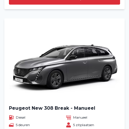
Peugeot New 308 Break - Manueel
Diesel
Manueel
5 deuren
5 zitplaatsen