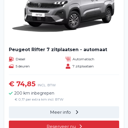
Peugeot Rifter 7 zitplaatsen - automaat
Diesel
Automatisch
5 deuren
7 zitplaatsen
€ 74,85
INCL. BTW
200 km inbegrepen
€ 0,17 per extra km incl. BTW
Meer info
Reserveer nu