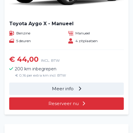
Toyota Aygo X - Manueel
Benzine
Manueel
5 deuren
4 zitplaatsen
€ 44,00
INCL. BTW
200 km inbegrepen
€ 0,16 per extra km incl. BTW
Meer info
Reserveer nu