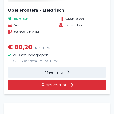
Opel Frontera - Elektrisch
Elektrisch
Automatisch
5 deuren
5 zitplaatsen
tot 409 km (WLTP)
€ 80,20
INCL. BTW
200 km inbegrepen
€ 0,24 per extra km incl. BTW
Meer info
Reserveer nu