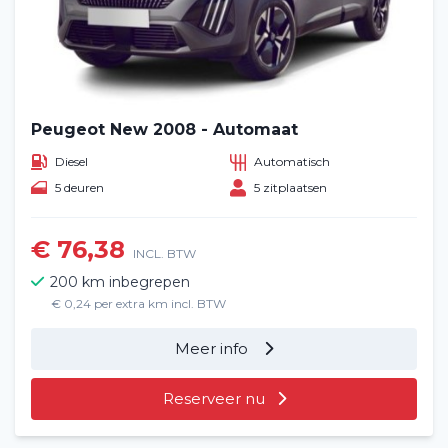
Peugeot New 2008 - Automaat
Diesel
Automatisch
5 deuren
5 zitplaatsen
€ 76,38
INCL. BTW
200 km inbegrepen
€ 0,24 per extra km incl. BTW
Meer info
Reserveer nu