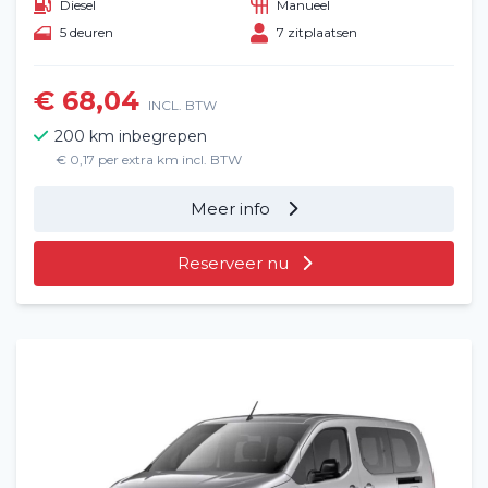
Diesel
Manueel
5 deuren
7 zitplaatsen
Veelgestelde vragen (FAQ)
€ 68,04
Vacatures
2
INCL. BTW
200 km inbegrepen
Filialen
€ 0,17 per extra km incl. BTW
Contact
Meer info
Reserveer nu