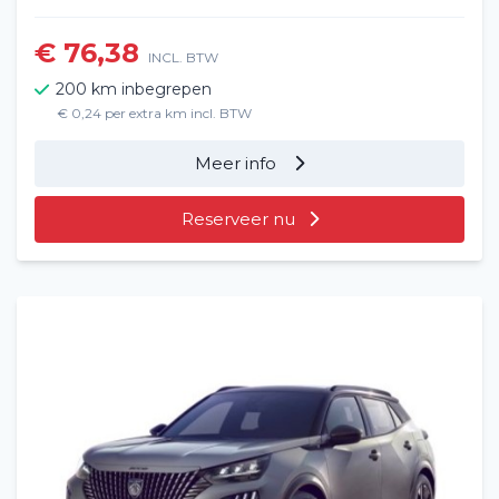
€ 76,38
INCL. BTW
200 km inbegrepen
€ 0,24 per extra km incl. BTW
Meer info
Reserveer nu