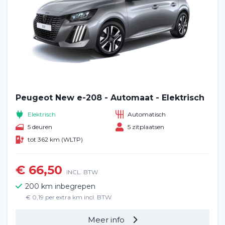
Peugeot New e-208 - Automaat - Elektrisch
Elektrisch
Automatisch
5 deuren
5 zitplaatsen
tot 362 km (WLTP)
€ 66,50
INCL. BTW
200 km inbegrepen
€ 0,19 per extra km incl. BTW
Meer info