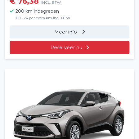
€ 76,38
INCL. BTW
200 km inbegrepen
€ 0,24 per extra km incl. BTW
Meer info
Reserveer nu