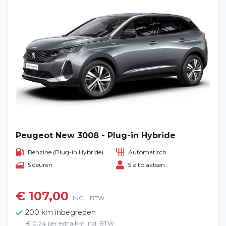
Peugeot New 3008 - Plug-in Hybride
Benzine (Plug-in Hybride)
Automatisch
5 deuren
5 zitplaatsen
€ 107,00
INCL. BTW
200 km inbegrepen
€ 0,24 per extra km incl. BTW