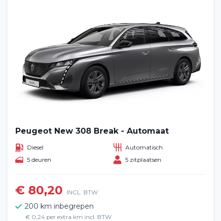
Peugeot New 308 Break - Automaat
Diesel
Automatisch
5 deuren
5 zitplaatsen
€ 80,20
INCL. BTW
200 km inbegrepen
€ 0,24 per extra km incl. BTW