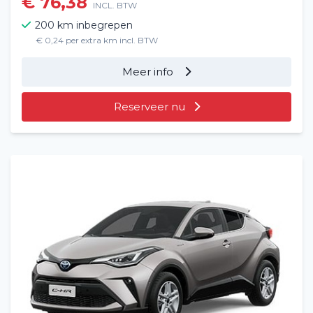
€ 76,38
INCL. BTW
200 km inbegrepen
€ 0,24 per extra km incl. BTW
Meer info
Reserveer nu