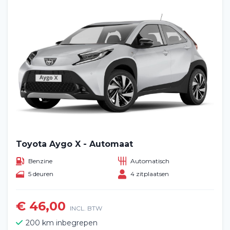
Toyota Aygo X - Automaat
Benzine
Automatisch
5 deuren
4 zitplaatsen
€ 46,00
INCL. BTW
200 km inbegrepen