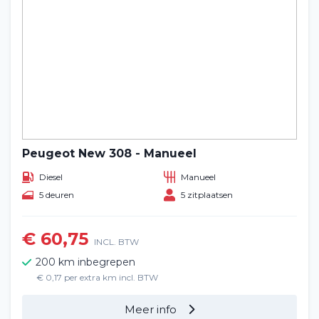
Peugeot New 308 - Manueel
Diesel
Manueel
5 deuren
5 zitplaatsen
€ 60,75
INCL. BTW
200 km inbegrepen
€ 0,17 per extra km incl. BTW
Meer info