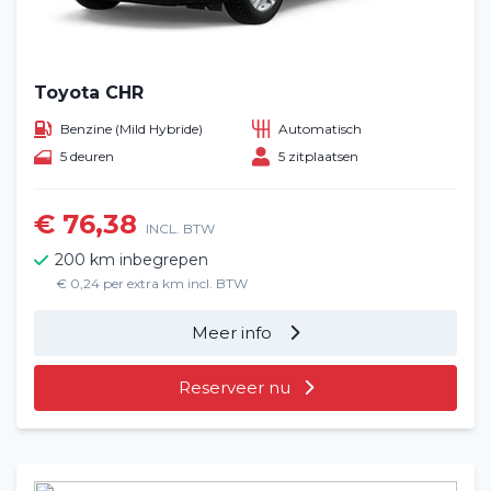
Toyota CHR
Benzine (Mild Hybride)
Automatisch
5 deuren
5 zitplaatsen
€ 76,38
INCL. BTW
200 km inbegrepen
€ 0,24 per extra km incl. BTW
Meer info
Reserveer nu