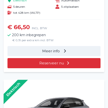
Elektrisch
Automatisch
5 deuren
5 zitplaatsen
tot 428 km (WLTP)
€ 66,50
INCL. BTW
200 km inbegrepen
€ 0,19 per extra km incl. BTW
Meer info
Reserveer nu
Elektrisch