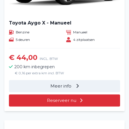
Toyota Aygo X - Manueel
Benzine
Manueel
5 deuren
4 zitplaatsen
€ 44,00
INCL. BTW
200 km inbegrepen
€ 0,16 per extra km incl. BTW
Meer info
Reserveer nu