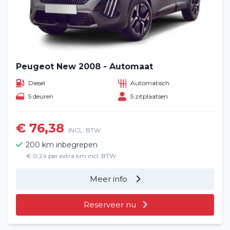
Peugeot New 2008 - Automaat
Diesel
Automatisch
5 deuren
5 zitplaatsen
€ 76,38
INCL. BTW
200 km inbegrepen
€ 0,24 per extra km incl. BTW
Meer info
Reserveer nu