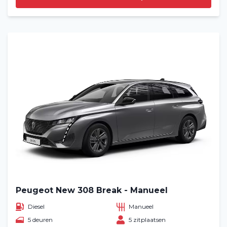
Peugeot New 308 Break - Manueel
Diesel
Manueel
5 deuren
5 zitplaatsen