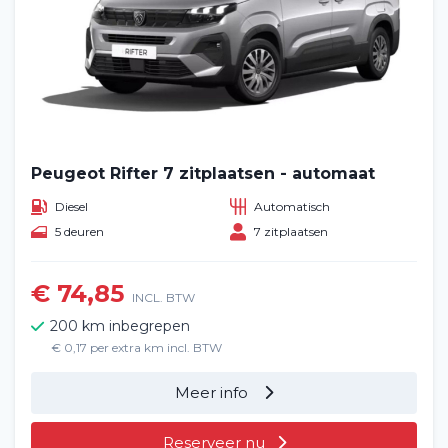
Peugeot Rifter 7 zitplaatsen - automaat
Diesel
Automatisch
5 deuren
7 zitplaatsen
€ 74,85
INCL. BTW
200 km inbegrepen
€ 0,17 per extra km incl. BTW
Meer info
Reserveer nu