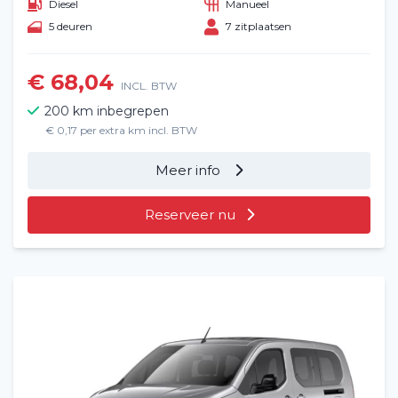
Diesel
Manueel
5 deuren
7 zitplaatsen
Veelgestelde vragen (FAQ)
€ 68,04
Vacatures
2
INCL. BTW
200 km inbegrepen
Filialen
€ 0,17 per extra km incl. BTW
Contact
Meer info
Reserveer nu