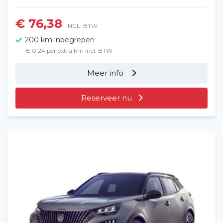
€ 76,38
INCL. BTW
200 km inbegrepen
€ 0,24 per extra km incl. BTW
Meer info
Reserveer nu