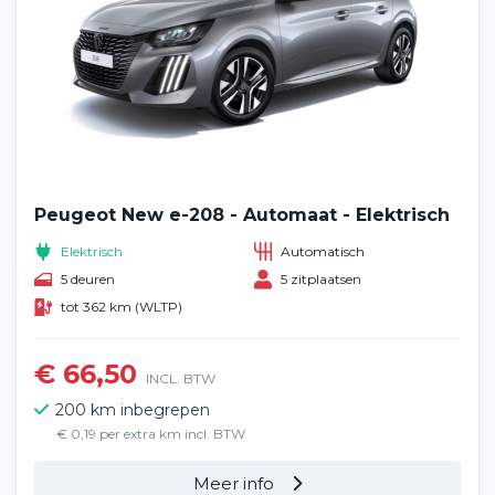
Peugeot New e-208 - Automaat - Elektrisch
Elektrisch
Automatisch
5 deuren
5 zitplaatsen
tot 362 km (WLTP)
€ 66,50
INCL. BTW
200 km inbegrepen
€ 0,19 per extra km incl. BTW
Meer info