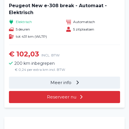
Peugeot New e-308 break - Automaat -
Elektrisch
Elektrisch
Automatisch
5 deuren
5 zitplaatsen
tot 431 km (WLTP)
€ 102,03
INCL. BTW
200 km inbegrepen
€ 0,24 per extra km incl. BTW
Meer info
Reserveer nu