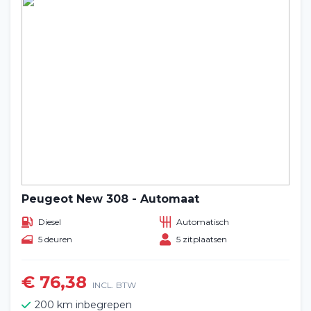
Peugeot New 308 - Automaat
Diesel
Automatisch
5 deuren
5 zitplaatsen
€ 76,38
INCL. BTW
200 km inbegrepen