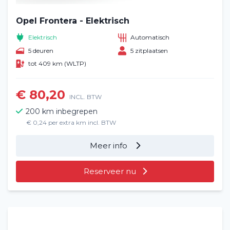
Opel Frontera - Elektrisch
Elektrisch
Automatisch
5 deuren
5 zitplaatsen
tot 409 km (WLTP)
€ 80,20
INCL. BTW
200 km inbegrepen
€ 0,24 per extra km incl. BTW
Meer info
Reserveer nu