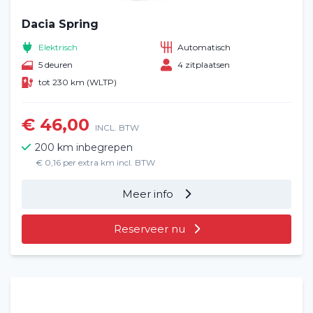
Dacia Spring
Elektrisch
Automatisch
5 deuren
4 zitplaatsen
tot 230 km (WLTP)
€ 46,00
INCL. BTW
200 km inbegrepen
€ 0,16 per extra km incl. BTW
Meer info
Reserveer nu