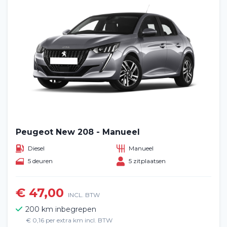
Peugeot New 208 - Manueel
Diesel
Manueel
5 deuren
5 zitplaatsen
€ 47,00
INCL. BTW
200 km inbegrepen
€ 0,16 per extra km incl. BTW