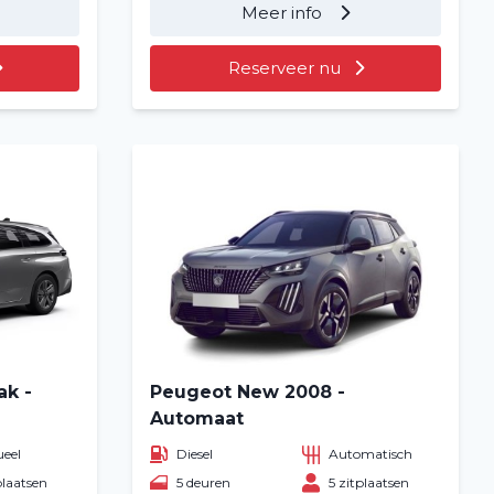
Meer info
Reserveer nu
ak -
Peugeot New 2008 -
Automaat
eel
Diesel
Automatisch
plaatsen
5 deuren
5 zitplaatsen