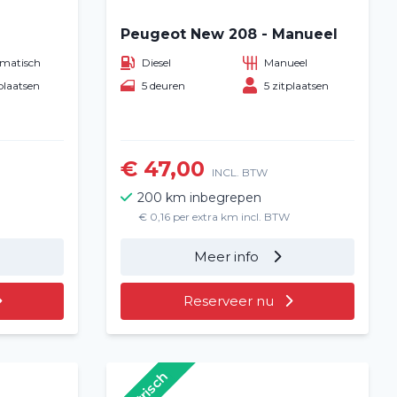
Peugeot New 208 - Manueel
matisch
Diesel
Manueel
plaatsen
5 deuren
5 zitplaatsen
€ 47,00
INCL. BTW
200 km inbegrepen
€ 0,16 per extra km incl. BTW
Meer info
Reserveer nu