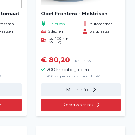
utomaat
Opel Frontera - Elektrisch
matisch
Elektrisch
Automatisch
plaatsen
5 deuren
5 zitplaatsen
tot 409 km
(WLTP)
€ 80,20
INCL. BTW
200 km inbegrepen
W
€ 0,24 per extra km incl. BTW
Meer info
Reserveer nu