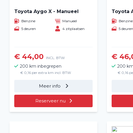
Toyota Aygo X - Manueel
Toyota 
Benzine
Manueel
Benzine
5 deuren
4 zitplaatsen
5 deure
€ 44,00
€ 46,
INCL. BTW
200 km inbegrepen
200 km
€ 0,16 per extra km incl. BTW
€ 0,16 p
Meer info
Reserveer nu