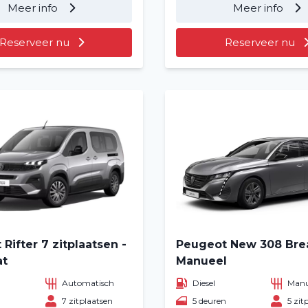
Meer info
Meer info
Over ons
Reserveer nu
Reserveer nu
Vacatures
2
Filialen
Rifter 7 zitplaatsen -
Peugeot New 308 Bre
at
Manueel
Automatisch
Diesel
Manu
n
7 zitplaatsen
5 deuren
5 zit