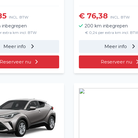
85
€ 76,38
INCL. BTW
INCL. BTW
 inbegrepen
200 km inbegrepen
er extra km incl. BTW
€ 0,24 per extra km incl. BT
Meer info
Meer info
Reserveer nu
Reserveer nu