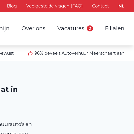
Blog
Veelgestelde vragen (FAQ)
Contact
NL
mijn
Over ons
Vacatures
Filialen
2
 bewust
96% beveelt Autoverhuur Meerschaert aan
at in
huurauto's en
e auto, een