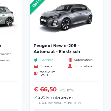
Elektrisch
h
Peugeot New e-208 -
Automaat - Elektrisch
matisch
Elektrisch
Automatisch
plaatsen
5 deuren
5 zitplaatsen
tot 362 km
(WLTP)
€ 66,50
INCL. BTW
200 km inbegrepen
€ 0,19 per extra km incl. BTW