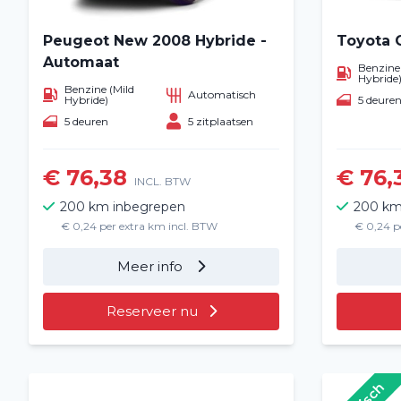
Peugeot New 2008 Hybride -
Toyota 
Automaat
Benzine 
Hybride
Benzine (Mild
Automatisch
5 deure
Hybride)
5 deuren
5 zitplaatsen
€ 76,38
€ 76,
INCL. BTW
200 km inbegrepen
200 km
€ 0,24 per extra km incl. BTW
€ 0,24 p
Meer info
Reserveer nu