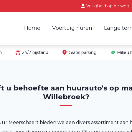
Veiligheid op de weg
Home
Voertuig huren
Lange ter
in
24/7 bijstand
Gratis parking
Milieu
t u behoefte aan huurauto's op ma
Willebroek?
uur Meerschaert bieden we een divers assortiment aan 
schikt voor diverse gelegenheden. Of u nu een compact