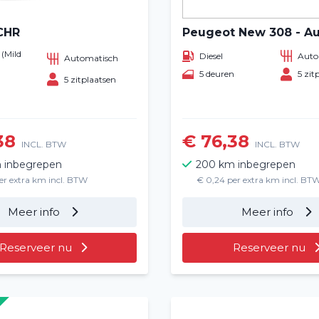
CHR
Peugeot New 308 - A
(Mild
Diesel
Auto
Automatisch
)
5 deuren
5 zit
n
5 zitplaatsen
38
€ 76,38
INCL. BTW
INCL. BTW
 inbegrepen
200 km inbegrepen
er extra km incl. BTW
€ 0,24 per extra km incl. BT
Meer info
Meer info
Reserveer nu
Reserveer nu