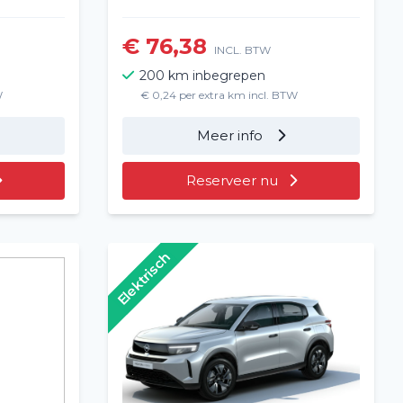
€ 76,38
INCL. BTW
200 km inbegrepen
W
€ 0,24 per extra km incl. BTW
Meer info
Reserveer nu
Elektrisch