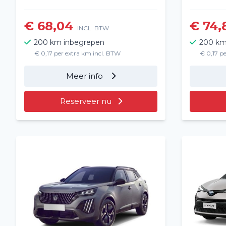
€ 68,04
€ 74,
INCL. BTW
200 km inbegrepen
200 km
€ 0,17 per extra km incl. BTW
€ 0,17 p
Meer info
Reserveer nu