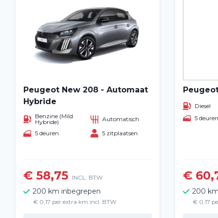
Peugeot New 208 - Automaat
Peugeot
Hybride
Diesel
Benzine (Mild
5 deure
Automatisch
Hybride)
5 deuren
5 zitplaatsen
€ 58,75
€ 60,
INCL. BTW
200 km inbegrepen
200 km
€ 0,17 per extra km incl. BTW
€ 0,17 p