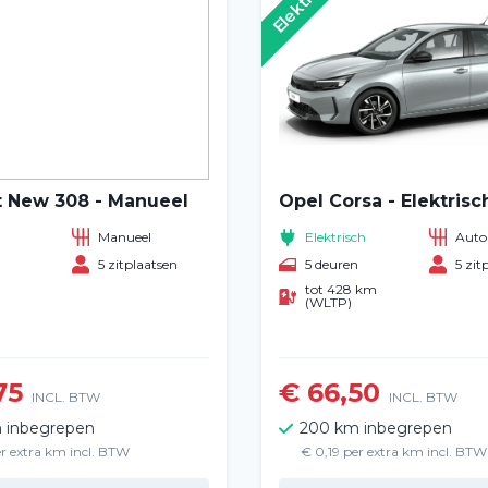
Elektrisch
 New 308 - Manueel
Opel Corsa - Elektrisc
Manueel
Elektrisch
Auto
n
5 zitplaatsen
5 deuren
5 zit
tot 428 km
(WLTP)
Home
75
€ 66,50
INCL. BTW
INCL. BTW
Voertuig huren
 inbegrepen
200 km inbegrepen
er extra km incl. BTW
€ 0,19 per extra km incl. BTW
Lange termijn