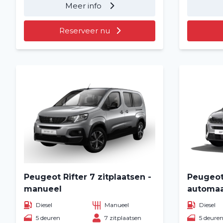
Meer info
Reserveer nu
Peugeot Rifter 7 zitplaatsen -
Peugeot 
manueel
automa
Diesel
Manueel
Diesel
5 deuren
7 zitplaatsen
5 deure