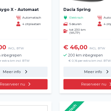
Aygo X - Automaat
Dacia Spring
Automatisch
Elektrisch
Auto
n
4 zitplaatsen
5 deuren
4 zit
tot 230 km
(WLTP)
00
€ 46,00
INCL. BTW
INCL. BTW
 inbegrepen
200 km inbegrepen
er extra km incl. BTW
€ 0,16 per extra km incl. BTW
Meer info
Meer info
Reserveer nu
Reserveer nu