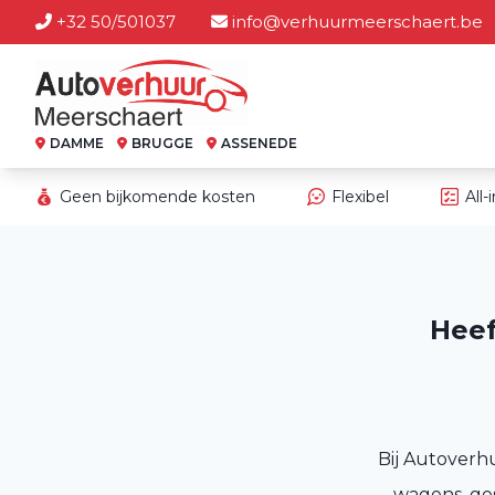
+32 50/501037
info@verhuurmeerschaert.be
DAMME
BRUGGE
ASSENEDE
Geen bijkomende kosten
Flexibel
All-
Heef
Bij Autoverh
wagens, ge