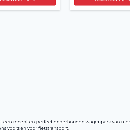
Over ons
Vacatures
2
Filialen
uit een recent en perfect onderhouden wagenpark van me
s voorzien voor fietstransport.