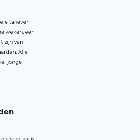
ele tarieven.
wee weken, een
t zijn van
arden. Alle
ief jonge
eden
ie speciaal is