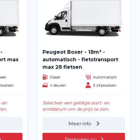
-
Peugeot Boxer - 18m³ -
ort max
automatisch - fietstransport
max 28 fietsen
eel
Diesel
Automatisch
plaatsen
4 deuren
3 zitplaatsen
- en
Selecteer een geldige start- en
en.
einddatum om de prijs te zien.
Meer info
Reserveer nu