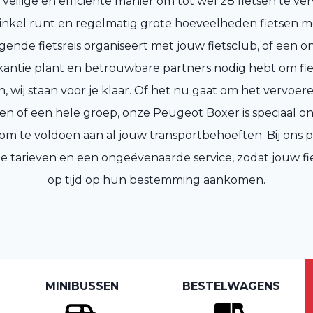
veilige en efficiënte manier om tot wel 28 fietsen te ver
inkel runt en regelmatig grote hoeveelheden fietsen 
gende fietsreis organiseert met jouw fietsclub, of een 
akantie plant en betrouwbare partners nodig hebt om fie
, wij staan voor je klaar. Of het nu gaat om het vervoer
sen of een hele groep, onze Peugeot Boxer is speciaal 
te voldoen aan al jouw transportbehoeften. Bij ons pr
e tarieven en een ongeëvenaarde service, zodat jouw fie
op tijd op hun bestemming aankomen.
MINIBUSSEN
BESTELWAGENS