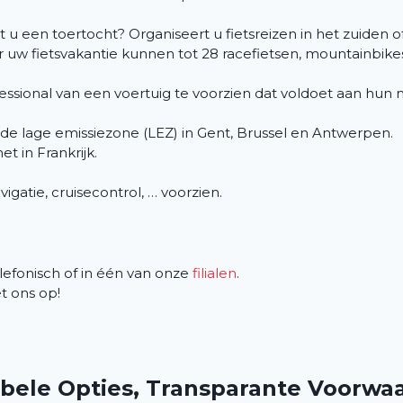
rt u een toertocht? Organiseert u fietsreizen in het zuide
or uw fietsvakantie kunnen tot 28 racefietsen, mountainbik
ofessional van een voertuig te voorzien dat voldoet aan hun
 de lage emissiezone (LEZ) in Gent, Brussel en Antwerpen.
et in Frankrijk.
avigatie, cruisecontrol, … voorzien.
efonisch of in één van onze
filialen
.
 ons op!
abele Opties, Transparante Voorwa