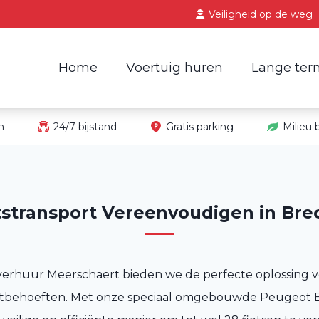
Veiligheid op de weg
Home
Voertuig huren
Lange ter
in
24/7 bijstand
Gratis parking
Milieu
tstransport Vereenvoudigen in Bre
verhuur Meerschaert bieden we de perfecte oplossing 
ortbehoeften. Met onze speciaal omgebouwde Peugeot 