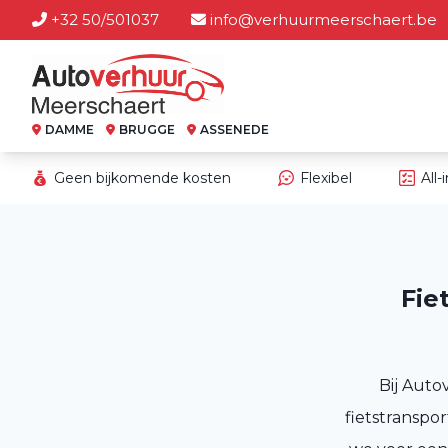
+32 50/501037
info@verhuurmeerschaert.be
DAMME
BRUGGE
ASSENEDE
Geen bijkomende kosten
Flexibel
All-
Fie
Bij Auto
fietstransp