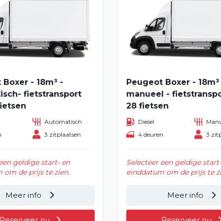
 Boxer - 18m³ -
Peugeot Boxer - 18m³ 
sch- fietstransport
manueel - fietstransp
ietsen
28 fietsen
Automatisch
Diesel
Manu
n
3 zitplaatsen
4 deuren
3 zit
Home
een geldige start- en
Selecteer een geldige start
om de prijs te zien.
einddatum om de prijs te zi
Voertuig huren
Meer info
Meer info
Lange termijn
Reserveer nu
Reserveer nu