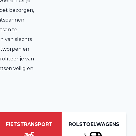
voeren. Of je
moet bezorgen,
ontspannen
tsen te
en van slechts
ontworpen en
ofiteer je van
tsen veilig en
FIETSTRANSPORT
ROLSTOELWAGENS