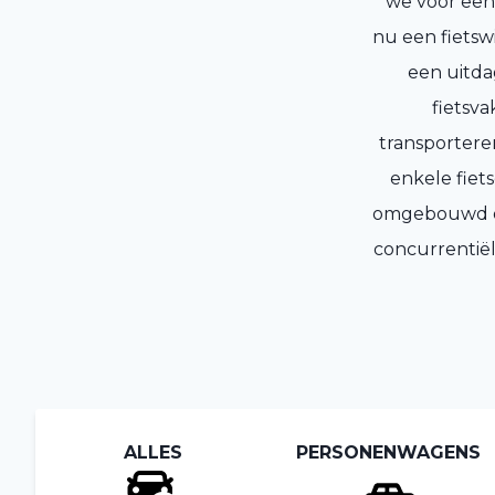
we voor een 
nu een fietsw
een uitda
fietsv
transporteren
enkele fiet
omgebouwd om 
concurrentiël
ALLES
PERSONENWAGENS