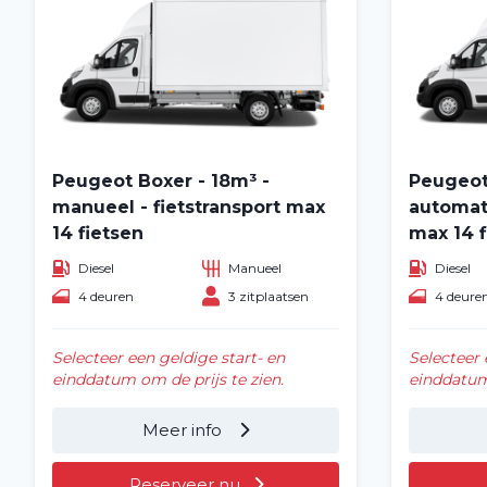
Peugeot Boxer - 18m³ -
Peugeot
manueel - fietstransport max
automati
14 fietsen
max 14 f
Diesel
Manueel
Diesel
4 deuren
3 zitplaatsen
4 deure
Selecteer een geldige start- en
Selecteer 
einddatum om de prijs te zien.
einddatum 
Meer info
Reserveer nu