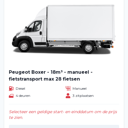
Home
Voertuig huren
Lange termijn
Peugeot Boxer - 18m³ - manueel -
fietstransport max 28 fietsen
Over ons
Diesel
Manueel
Blog
4 deuren
3 zitplaatsen
Veelgestelde vragen (FAQ)
Selecteer een geldige start- en einddatum om de prijs
te zien.
Vacatures
2