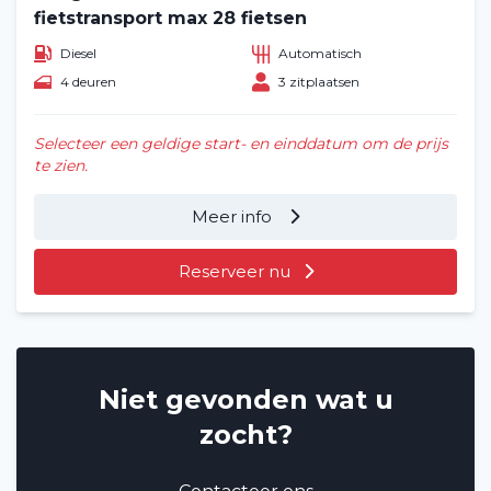
fietstransport max 28 fietsen
Diesel
Automatisch
4 deuren
3 zitplaatsen
Selecteer een geldige start- en einddatum om de prijs
te zien.
Meer info
Reserveer nu
Niet gevonden wat u
zocht?