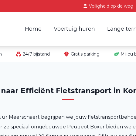
Veiligheid op de weg
Home
Voertuig huren
Lange ter
in
24/7 bijstand
Gratis parking
Milieu
naar Efficiënt Fietstransport in K
uur Meerschaert begrijpen we jouw fietstransportbehoe
onze speciaal omgebouwde Peugeot Boxer bieden we ee