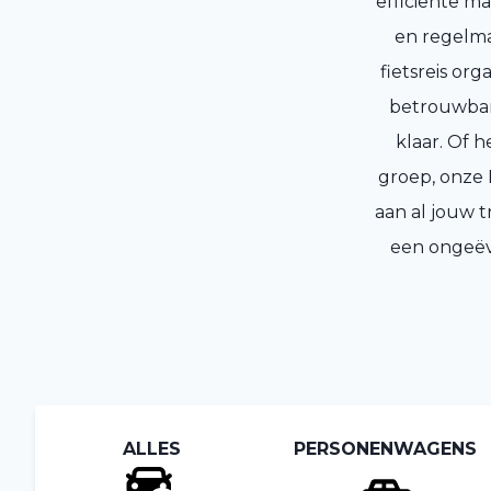
efficiënte ma
en regelma
fietsreis or
betrouwbare
klaar. Of 
groep, onze
aan al jouw t
een ongeëv
ALLES
PERSONENWAGENS