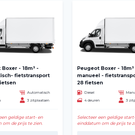
 Boxer - 18m³ -
Peugeot Boxer - 18m³ 
sch- fietstransport
manueel - fietstransp
ietsen
28 fietsen
Automatisch
Diesel
Manu
Home
n
3 zitplaatsen
4 deuren
3 zit
Voertuig huren
een geldige start- en
Selecteer een geldige start
om de prijs te zien.
einddatum om de prijs te zi
Lange termijn