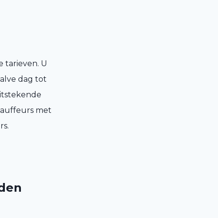
 tarieven. U
alve dag tot
uitstekende
hauffeurs met
rs.
eden