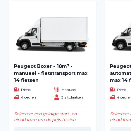
Peugeot Boxer - 18m³ -
Peugeot
manueel - fietstransport max
automati
14 fietsen
max 14 f
Diesel
Manueel
Diesel
4 deuren
3 zitplaatsen
4 deure
Selecteer een geldige start- en
Selecteer 
einddatum om de prijs te zien.
einddatum 