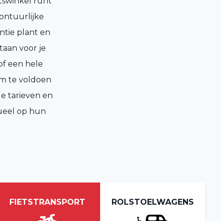
etswinkel runt
ontuurlijke
ntie plant en
taan voor je
of een hele
m te voldoen
le tarieven en
ueel op hun
FIETSTRANSPORT
ROLSTOELWAGENS