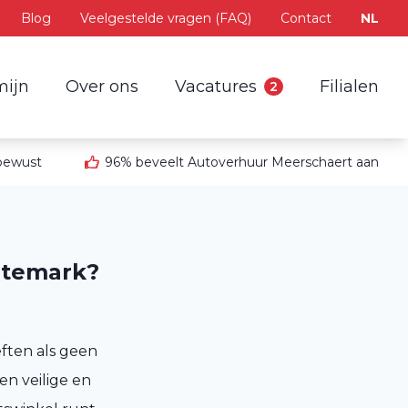
Blog
Veelgestelde vragen (FAQ)
Contact
NL
mijn
Over ons
Vacatures
Filialen
2
 bewust
96% beveelt Autoverhuur Meerschaert aan
ortemark?
ften als geen
n veilige en