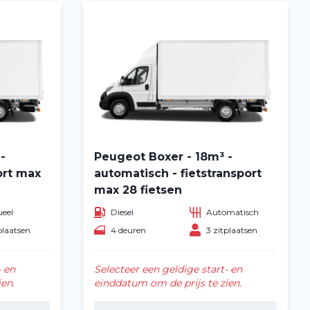
-
Peugeot Boxer - 18m³ -
ort max
automatisch - fietstransport
max 28 fietsen
eel
Diesel
Automatisch
plaatsen
4 deuren
3 zitplaatsen
- en
Selecteer een geldige start- en
en.
einddatum om de prijs te zien.