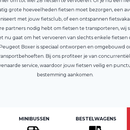
nier om tot wel 28 fietsen te vervoeren. Of je nu een fi
tig grote hoeveelheden fietsen moet bezorgen, een av
ganiseert met jouw fietsclub, of een ontspannen fietsvaka
 partners nodig hebt om fietsen te transporteren, wij s
het nu gaat om het vervoeren van slechts enkele fietsen 
 Peugeot Boxer is speciaal ontworpen en omgebouwd o
ransportbehoeften. Bij ons profiteer je van concurrentië
enaarde service, waardoor jouw fietsen veilig en punct
bestemming aankomen.
MINIBUSSEN
BESTELWAGENS