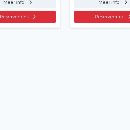
Meer info
Meer info
Over ons
Reserveer nu
Reserveer nu
Vacatures
2
Filialen