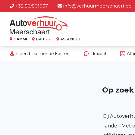
+32 50/501037
info@verhuurmeerschaert.be
DAMME
BRUGGE
ASSENEDE
Geen bijkomende kosten
Flexibel
All-
Op zoek 
Bij Autoverh
ander. Met 