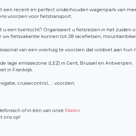
uit een recent en perfect onderhouden wagenpark van me
s voorzien voor fietstransport.
rt u een toertocht? Organiseert u fietsreizen in het zuide
or uw fietsvakantie kunnen tot 28 racefietsen, mountainbik
ofessional van een voertuig te voorzien dat voldoet aan hun
 de lage emissiezone (LEZ) in Gent, Brussel en Antwerpen.
et in Frankrijk.
avigatie, cruisecontrol, … voorzien.
efonisch of in één van onze
filialen
.
 ons op!