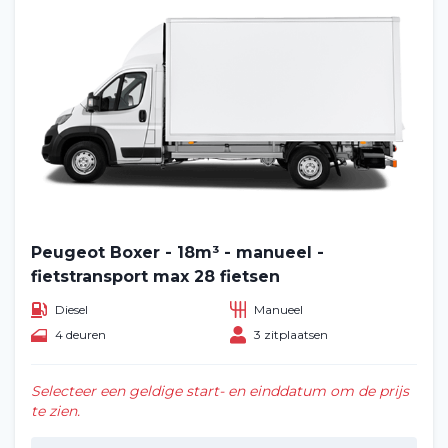
Home
Voertuig huren
Lange termijn
Peugeot Boxer - 18m³ - manueel -
fietstransport max 28 fietsen
Over ons
Diesel
Manueel
Blog
4 deuren
3 zitplaatsen
Veelgestelde vragen (FAQ)
Selecteer een geldige start- en einddatum om de prijs
te zien.
Vacatures
2