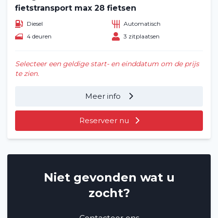
fietstransport max 28 fietsen
Diesel
Automatisch
4 deuren
3 zitplaatsen
Selecteer een geldige start- en einddatum om de prijs
te zien.
Meer info
Reserveer nu
Niet gevonden wat u
zocht?