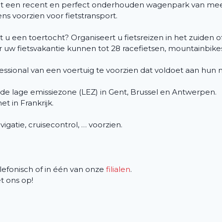
uit een recent en perfect onderhouden wagenpark van me
s voorzien voor fietstransport.
rt u een toertocht? Organiseert u fietsreizen in het zuide
or uw fietsvakantie kunnen tot 28 racefietsen, mountainbik
ofessional van een voertuig te voorzien dat voldoet aan hun
 de lage emissiezone (LEZ) in Gent, Brussel en Antwerpen.
et in Frankrijk.
avigatie, cruisecontrol, … voorzien.
efonisch of in één van onze
filialen
.
 ons op!