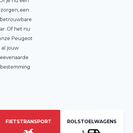
 Of je nu een
ezorgen, een
en betrouwbare
ar. Of het nu
, onze Peugeot
 al jouw
ngeëvenaarde
un bestemming
FIETSTRANSPORT
ROLSTOELWAGENS