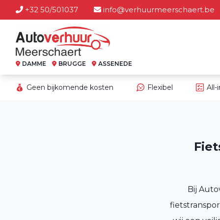
+32 50/501037
info@verhuurmeerschaert.be
DAMME
BRUGGE
ASSENEDE
Geen bijkomende kosten
Flexibel
All-
Fiet
Bij Auto
fietstransp