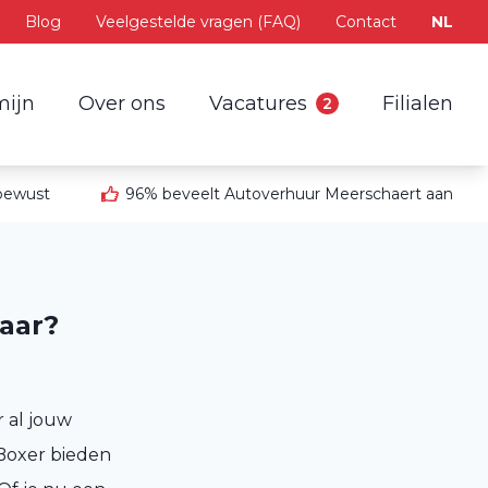
Blog
Veelgestelde vragen (FAQ)
Contact
NL
mijn
Over ons
Vacatures
Filialen
2
 bewust
96% beveelt Autoverhuur Meerschaert aan
laar?
r al jouw
Boxer bieden