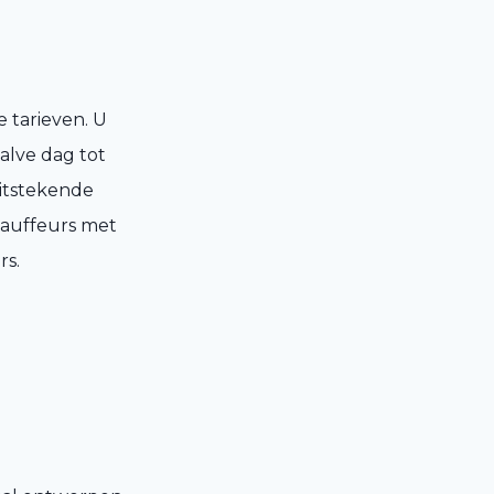
 tarieven. U
alve dag tot
uitstekende
hauffeurs met
rs.