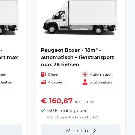
-
Peugeot Boxer - 18m³ -
ort max
automatisch - fietstransport
max 28 fietsen
eel
Diesel
Automatisch
plaatsen
4 deuren
3 zitplaatsen
€ 160,87
INCL. BTW
130 km inbegrepen
€ 0,31 per extra km incl. BTW
Meer info