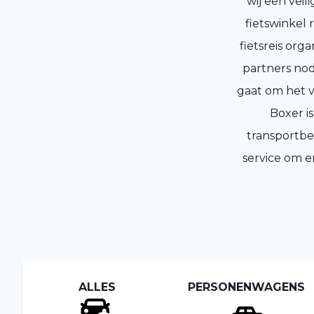
wij een veil
fietswinkel
fietsreis org
partners nod
gaat om het v
Boxer i
transportbe
service om e
ALLES
PERSONENWAGENS