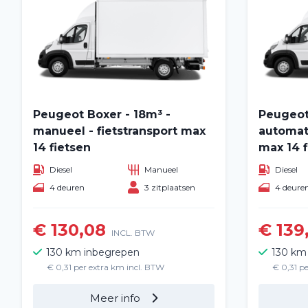
Peugeot Boxer - 18m³ -
Peugeot
manueel - fietstransport max
automati
14 fietsen
max 14 f
Diesel
Manueel
Diesel
4 deuren
3 zitplaatsen
4 deure
€ 130,08
€ 139
INCL. BTW
130 km inbegrepen
130 km
€ 0,31 per extra km incl. BTW
€ 0,31 p
Meer info