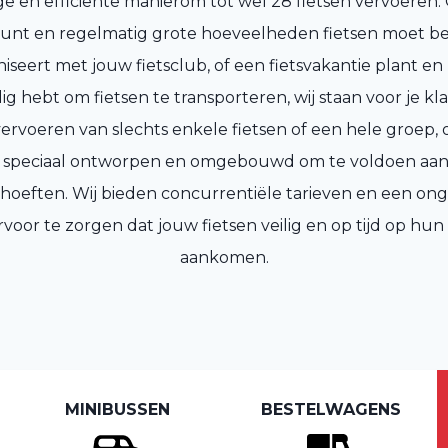
ige en efficiënte manierom tot wel 28 fietsen vervoeren.
 runt en regelmatig grote hoeveelheden fietsen moet b
aniseert met jouw fietsclub, of een fietsvakantie plant 
ig hebt om fietsen te transporteren, wij staan voor je kla
ervoeren van slechts enkele fietsen of een hele groep
s speciaal ontworpen en omgebouwd om te voldoen aan
hoeften. Wij bieden concurrentiële tarieven en een o
rvoor te zorgen dat jouw fietsen veilig en op tijd op h
aankomen.
MINIBUSSEN
BESTELWAGENS