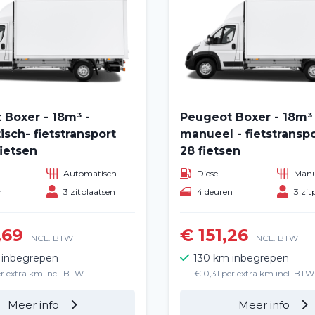
 Boxer - 18m³ -
Peugeot Boxer - 18m³ 
sch- fietstransport
manueel - fietstransp
ietsen
28 fietsen
Automatisch
Diesel
Manu
n
3 zitplaatsen
4 deuren
3 zit
Home
,69
€ 151,26
INCL. BTW
INCL. BTW
Voertuig huren
 inbegrepen
130 km inbegrepen
er extra km incl. BTW
€ 0,31 per extra km incl. BTW
Lange termijn
Meer info
Meer info