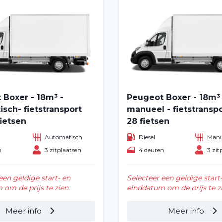
 Boxer - 18m³ -
Peugeot Boxer - 18m³ 
sch- fietstransport
manueel - fietstransp
ietsen
28 fietsen
Automatisch
Diesel
Manu
n
3 zitplaatsen
4 deuren
3 zit
Home
een geldige start- en
Selecteer een geldige start
Voertuig huren
om de prijs te zien.
einddatum om de prijs te zi
Lange termijn
Meer info
Meer info