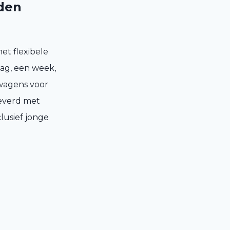
rden
et flexibele
dag, een week,
 wagens voor
leverd met
clusief jonge