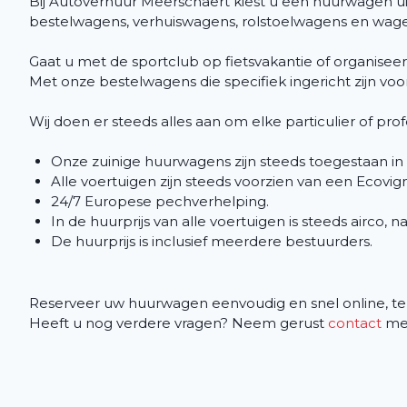
Bij Autoverhuur Meerschaert kiest u een huurwagen 
bestelwagens, verhuiswagens, rolstoelwagens en wagen
Gaat u met de sportclub op fietsvakantie of organisee
Met onze bestelwagens die specifiek ingericht zijn vo
Wij doen er steeds alles aan om elke particulier of pr
Onze zuinige huurwagens zijn steeds toegestaan in
Alle voertuigen zijn steeds voorzien van een Ecovign
24/7 Europese pechverhelping.
In de huurprijs van alle voertuigen is steeds airco, n
De huurprijs is inclusief meerdere bestuurders.
Reserveer uw huurwagen eenvoudig en snel online, tel
Heeft u nog verdere vragen? Neem gerust
contact
met