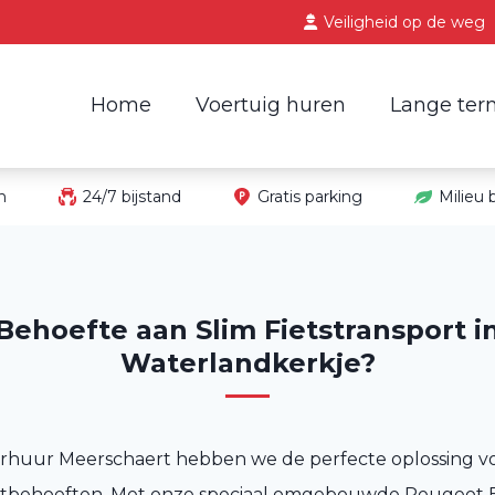
Veiligheid op de weg
Home
Voertuig huren
Lange ter
in
24/7 bijstand
Gratis parking
Milieu
Behoefte aan Slim Fietstransport i
Waterlandkerkje?
erhuur Meerschaert hebben we de perfecte oplossing vo
ortbehoeften. Met onze speciaal omgebouwde Peugeot 