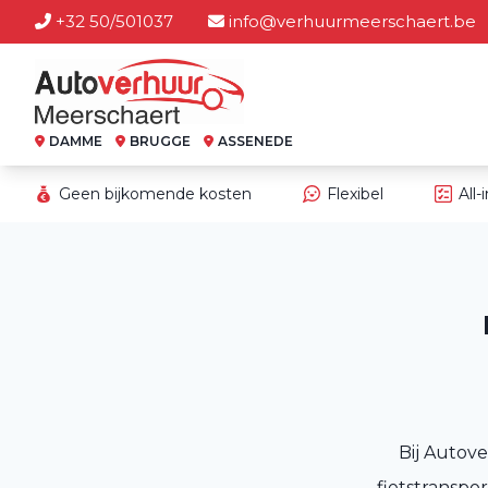
+32 50/501037
info@verhuurmeerschaert.be
DAMME
BRUGGE
ASSENEDE
Geen bijkomende kosten
Flexibel
All-
Bij Autov
fietstransp