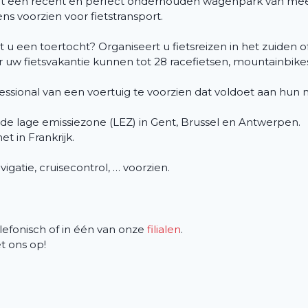
uit een recent en perfect onderhouden wagenpark van me
s voorzien voor fietstransport.
rt u een toertocht? Organiseert u fietsreizen in het zuide
or uw fietsvakantie kunnen tot 28 racefietsen, mountainbik
ofessional van een voertuig te voorzien dat voldoet aan hun
 de lage emissiezone (LEZ) in Gent, Brussel en Antwerpen.
et in Frankrijk.
avigatie, cruisecontrol, … voorzien.
efonisch of in één van onze
filialen
.
 ons op!