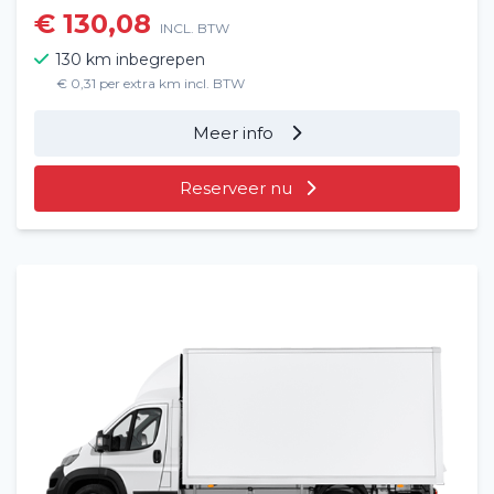
€ 130,08
INCL. BTW
130 km inbegrepen
€ 0,31 per extra km incl. BTW
Meer info
Reserveer nu