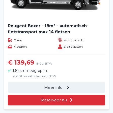
Peugeot Boxer - 18m³ - automatisch-
fietstransport max 14 fietsen
Diesel
Automatisch
4 deuren
3 zitplaatsen
€ 139,69
INCL. BTW
130 km inbegrepen
€ 0,31 per extra km incl. BTW
Meer info
Reserveer nu