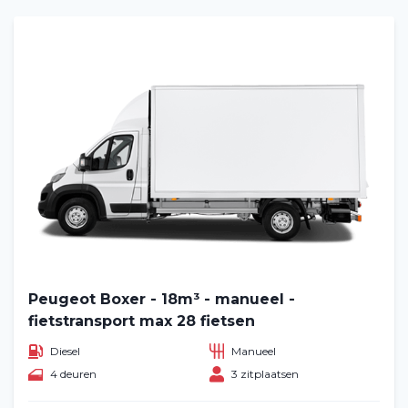
Home
Voertuig huren
Lange termijn
Peugeot Boxer - 18m³ - manueel -
fietstransport max 28 fietsen
Over ons
Diesel
Manueel
4 deuren
3 zitplaatsen
Blog