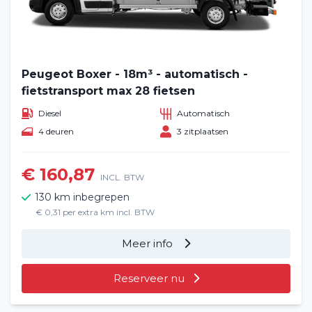
Peugeot Boxer - 18m³ - automatisch -
fietstransport max 28 fietsen
Diesel
Automatisch
4 deuren
3 zitplaatsen
€ 160,87
INCL. BTW
130 km inbegrepen
€ 0,31 per extra km incl. BTW
Meer info
Reserveer nu