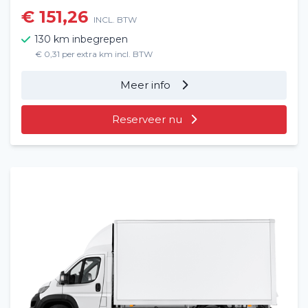
€ 151,26
Veelgestelde vragen (FAQ)
INCL. BTW
130 km inbegrepen
Vacatures
2
€ 0,31 per extra km incl. BTW
Filialen
Meer info
Contact
Reserveer nu