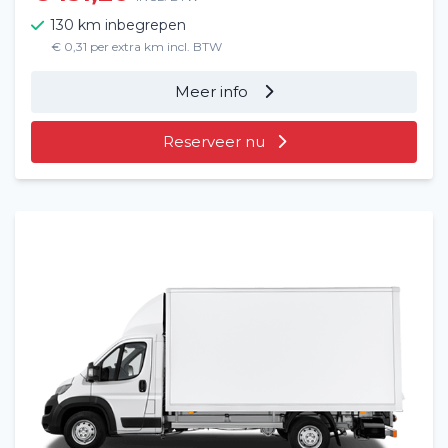
130 km inbegrepen
Vacatures
2
€ 0,31 per extra km incl. BTW
Filialen
Meer info
Contact
Reserveer nu