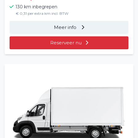
130 km inbegrepen
€ 0,31 per extra km incl. BTW
Meer info
Reserveer nu