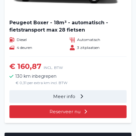
Peugeot Boxer - 18m³ - automatisch -
fietstransport max 28 fietsen
Diesel
Automatisch
4 deuren
3 zitplaatsen
€ 160,87
INCL. BTW
130 km inbegrepen
€ 0,31 per extra km incl. BTW
Meer info
Reserveer nu