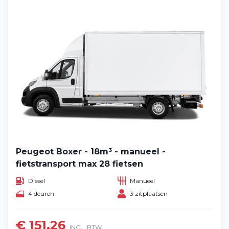
Home
Voertuig huren
Lange termijn
Peugeot Boxer - 18m³ - manueel -
fietstransport max 28 fietsen
Over ons
Diesel
Manueel
4 deuren
3 zitplaatsen
Blog
€ 151,26
Veelgestelde vragen (FAQ)
INCL. BTW