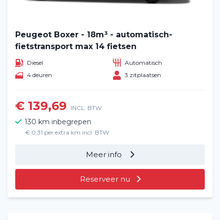
Peugeot Boxer - 18m³ - automatisch-
fietstransport max 14 fietsen
Diesel
Automatisch
4 deuren
3 zitplaatsen
€ 139,69
INCL. BTW
130 km inbegrepen
€ 0,31 per extra km incl. BTW
Meer info
Reserveer nu