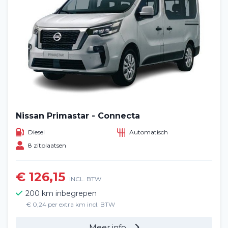
Nissan Primastar - Connecta
Diesel
Automatisch
8 zitplaatsen
€ 126,15
INCL. BTW
200 km inbegrepen
€ 0,24 per extra km incl. BTW
Meer info