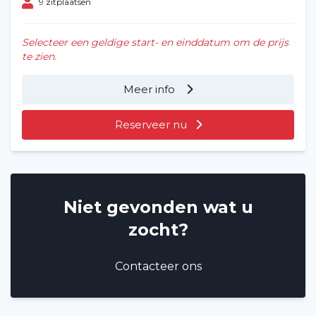
9 zitplaatsen
Selecteer een geldige start- en einddatum om de prijs
te zien.
Home
Meer info
Voertuig huren
Reserveer nu
Lange termijn
Over ons
Niet gevonden wat u
Blog
zocht?
Veelgestelde vragen (FAQ)
Contacteer ons
Vacatures
2
Filialen