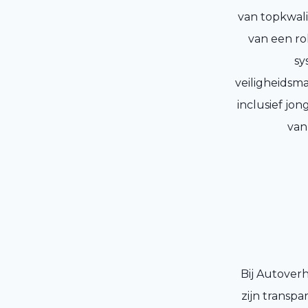
van topkwali
van een ro
sy
veiligheidsm
inclusief jo
van
Bij Autover
zijn transpa