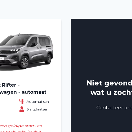
Niet gevon
Rifter -
wat u zoch
lwagen - automaat
Automatisch
Contacteer on
n
6 zitplaatsen
Home
een geldige start- en
om de prijs te zien.