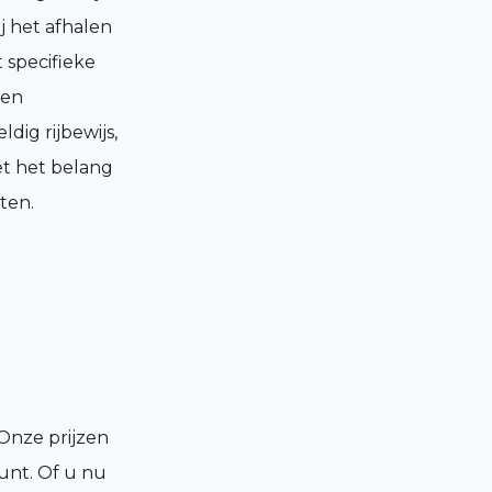
j het afhalen
 specifieke
 en
ig rijbewijs,
et het belang
ten.
Onze prijzen
kunt. Of u nu