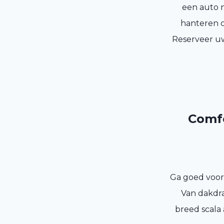
een auto n
hanteren c
Reserveer uw
Comfo
Ga goed voorb
Van dakdra
breed scala 