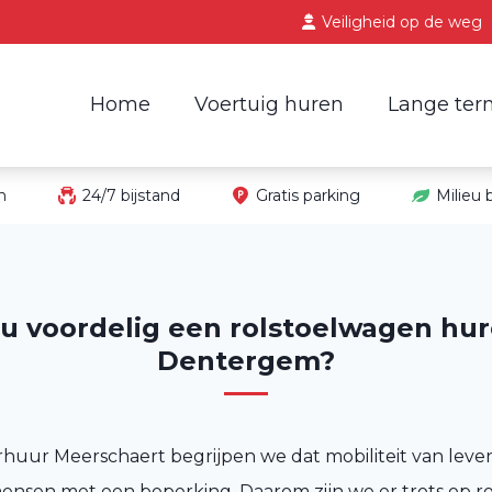
Veiligheid op de weg
Home
Voertuig huren
Lange ter
in
24/7 bijstand
Gratis parking
Milieu
 u voordelig een rolstoelwagen hur
Dentergem?
rhuur Meerschaert begrijpen we dat mobiliteit van leven
mensen met een beperking. Daarom zijn we er trots op r