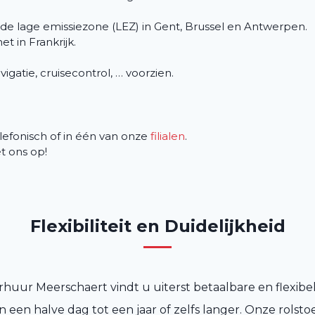
 de lage emissiezone (LEZ) in Gent, Brussel en Antwerpen.
et in Frankrijk.
avigatie, cruisecontrol, … voorzien.
efonisch of in één van onze
filialen
.
 ons op!
Flexibiliteit en Duidelijkheid
rhuur Meerschaert vindt u uiterst betaalbare en flexibel
n een halve dag tot een jaar of zelfs langer. Onze rolsto