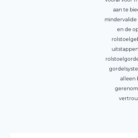
aan te bie
mindervalide
en de op
rolstoelge
uitstappen
rolstoelgord
gordelsyste
alleen 
gerenomm
vertrou