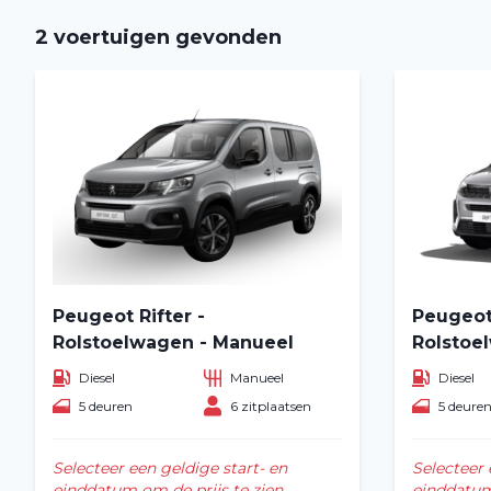
2 voertuigen gevonden
Peugeot Rifter -
Peugeot 
Rolstoelwagen - Manueel
Rolstoe
Diesel
Manueel
Diesel
5 deuren
6 zitplaatsen
5 deure
Selecteer een geldige start- en
Selecteer 
einddatum om de prijs te zien.
einddatum 