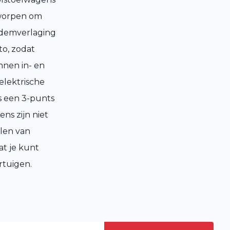
ntworpen om
odemverlaging
to, zodat
nnen in- en
elektrische
s een 3-punts
ns zijn niet
llen van
t je kunt
rtuigen.