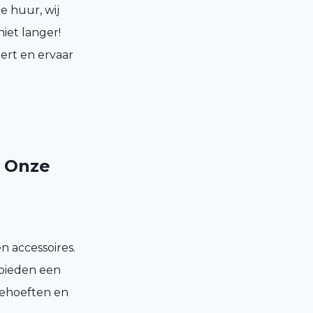
e huur, wij
iet langer!
ert en ervaar
k Onze
n accessoires.
 bieden een
 behoeften en