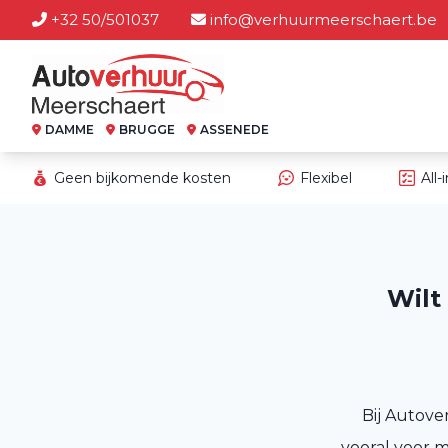
+32 50/501037
info@verhuurmeerschaert.be
DAMME
BRUGGE
ASSENEDE
Geen bijkomende kosten
Flexibel
All-
Wilt
Bij Autove
vooral voor 