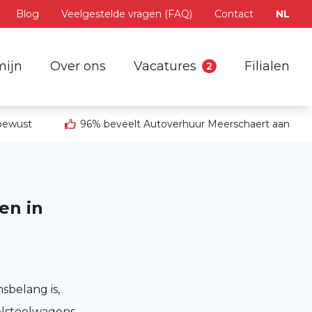
Blog
Veelgestelde vragen (FAQ)
Contact
NL
mijn
Over ons
Vacatures
Filialen
2
 bewust
96% beveelt Autoverhuur Meerschaert aan
en in
sbelang is,
olstoelwagens