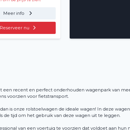
Voertuig huren
Meer info
Lange termijn
Reserveer nu
Over ons
Vacatures
2
Filialen
uit een recent en perfect onderhouden wagenpark van me
s voorzien voor fietstransport.
dan is onze rolstoelwagen de ideale wagen! In deze wagen
ds de tijd om het gebruik van deze wagen uit te leggen.
ofessional van een voertuig te voorzien dat voldoet aan hun