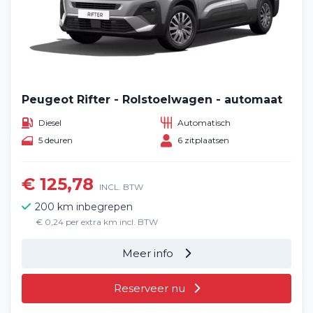
Peugeot Rifter - Rolstoelwagen - automaat
Diesel
Automatisch
5 deuren
6 zitplaatsen
Home
€ 125,78
INCL. BTW
200 km inbegrepen
Voertuig huren
€ 0,24 per extra km incl. BTW
Lange termijn
Meer info
Over ons
Reserveer nu
Blog