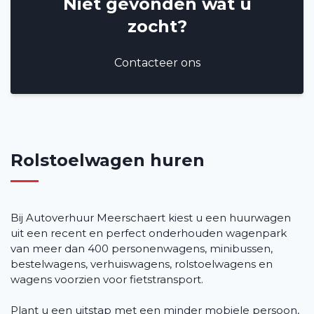
Niet gevonden wat u
zocht?
Veelgestelde vragen (FAQ)
Vacatures
Contacteer ons
2
Filialen
Contact
Rolstoelwagen huren
Bij Autoverhuur Meerschaert kiest u een huurwagen
uit een recent en perfect onderhouden wagenpark
van meer dan 400 personenwagens, minibussen,
bestelwagens, verhuiswagens, rolstoelwagens en
wagens voorzien voor fietstransport.
Plant u een uitstap met een minder mobiele persoon,