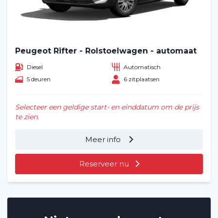
Peugeot Rifter - Rolstoelwagen - automaat
Diesel
Automatisch
5 deuren
6 zitplaatsen
Selecteer een geldige start- en einddatum om de prijs
te zien.
Home
Meer info
Voertuig huren
Reserveer nu
Lange termijn
Over ons
Blog