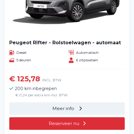
Peugeot Rifter - Rolstoelwagen - automaat
Diesel
Automatisch
5 deuren
6 zitplaatsen
Home
€ 125,78
INCL. BTW
200 km inbegrepen
Voertuig huren
€ 0,24 per extra km incl. BTW
Lange termijn
Meer info
Over ons
Reserveer nu