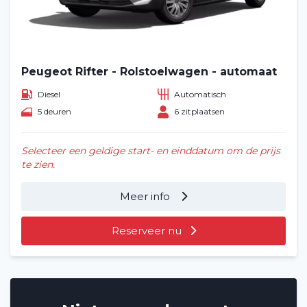
Peugeot Rifter - Rolstoelwagen - automaat
Diesel
Automatisch
5 deuren
6 zitplaatsen
Home
Selecteer een geldige start- en einddatum om de prijs
te zien.
Voertuig huren
Meer info
Lange termijn
Reserveer nu
Over ons
Blog