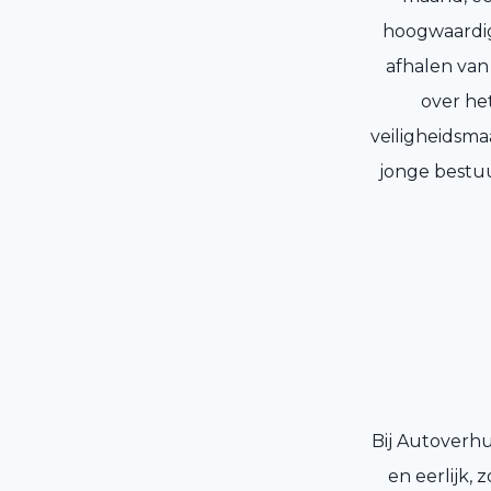
hoogwaardig
afhalen van
over he
veiligheidsma
jonge bestuu
Bij Autoverhu
en eerlijk,