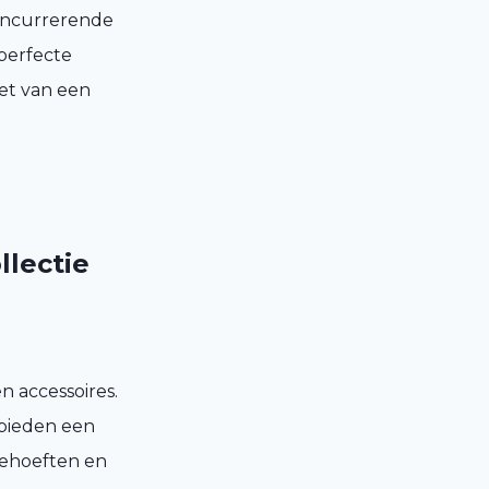
concurrerende
perfecte
et van een
llectie
n accessoires.
 bieden een
 behoeften en