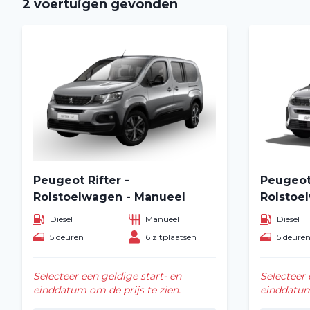
2 voertuigen gevonden
Peugeot Rifter -
Peugeot 
Rolstoelwagen - Manueel
Rolstoe
Diesel
Manueel
Diesel
5 deuren
6 zitplaatsen
5 deure
Selecteer een geldige start- en
Selecteer 
einddatum om de prijs te zien.
einddatum 