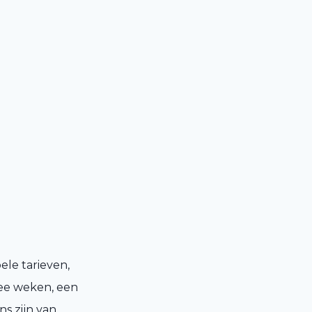
le tarieven,
ee weken, een
ns zijn van