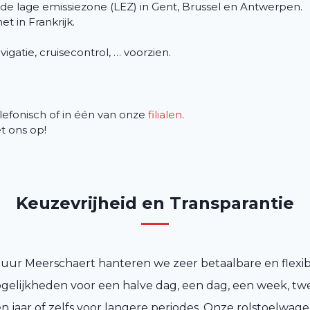
 de lage emissiezone (LEZ) in Gent, Brussel en Antwerpen.
et in Frankrijk.
avigatie, cruisecontrol, … voorzien.
efonisch of in één van onze
filialen
.
 ons op!
Keuzevrijheid en Transparantie
huur Meerschaert hanteren we zeer betaalbare en flexibe
elijkheden voor een halve dag, een dag, een week, tw
 jaar of zelfs voor langere periodes. Onze rolstoelwage