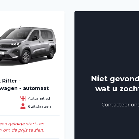
Niet gevon
Rifter -
wat u zoch
lwagen - automaat
Automatisch
Contacteer on
n
6 zitplaatsen
een geldige start- en
om de prijs te zien.
Home