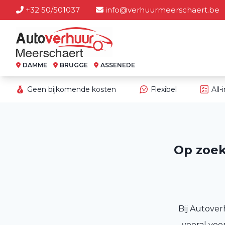
+32 50/501037
info@verhuurmeerschaert.be
DAMME
BRUGGE
ASSENEDE
Geen bijkomende kosten
Flexibel
All-
Op zoek
Bij Autover
vooral voo