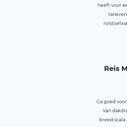
heeft voor e
tarieve
rolstoelw
Reis M
Ga goed voorb
Van dakdra
breed scala 