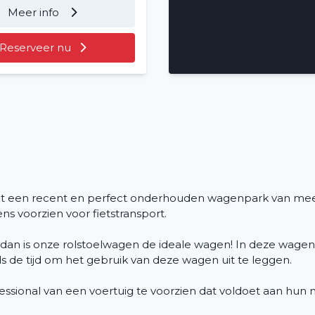
Meer info
Voertuig huren
Reserveer nu
Lange termijn
Over ons
Vacatures
2
Filialen
uit een recent en perfect onderhouden wagenpark van me
s voorzien voor fietstransport.
dan is onze rolstoelwagen de ideale wagen! In deze wagen
ds de tijd om het gebruik van deze wagen uit te leggen.
ofessional van een voertuig te voorzien dat voldoet aan hun