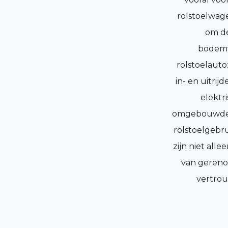
rolstoelwage
om de
bodemv
rolstoelauto
in- en uitri
elektr
omgebouwde w
rolstoelgebr
zijn niet all
van gereno
vertrou