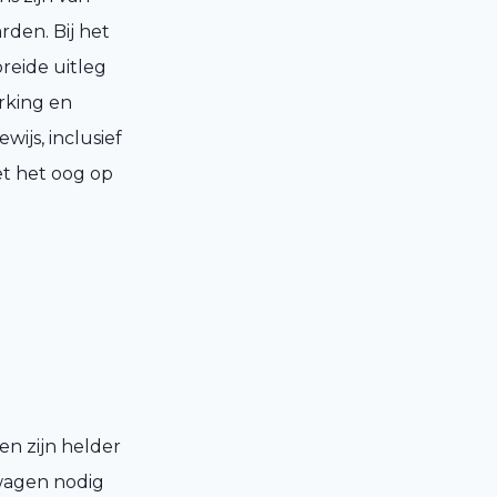
den. Bij het
reide uitleg
rking en
ijs, inclusief
et het oog op
en zijn helder
lwagen nodig