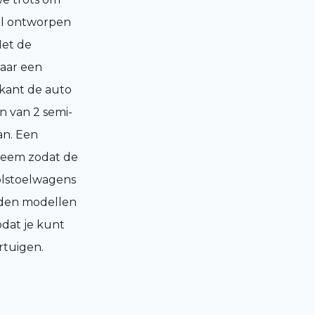
aal ontworpen
Met de
aar een
rkant de auto
n van 2 semi-
an. Een
teem zodat de
olstoelwagens
ieden modellen
dat je kunt
rtuigen.