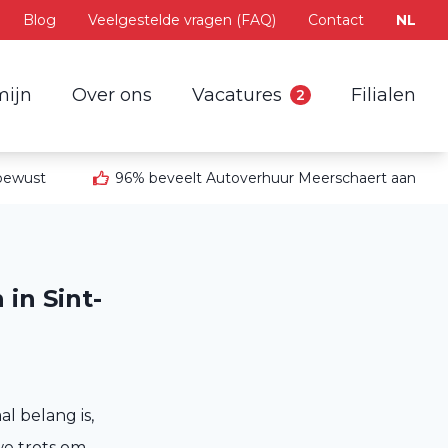
Blog
Veelgestelde vragen (FAQ)
Contact
NL
mijn
Over ons
Vacatures
Filialen
2
 bewust
96% beveelt Autoverhuur Meerschaert aan
in Sint-
l belang is,
we trots om