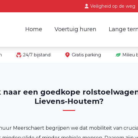
Veiligheid op de weg
Home
Voertuig huren
Lange ter
in
24/7 bijstand
Gratis parking
Milieu
 naar een goedkope rolstoelwagen 
Lievens-Houtem?
huur Meerschaert begrijpen we dat mobiliteit van cruciaa
r mindervalide of minder mobiele mensen. Daarom zijn 