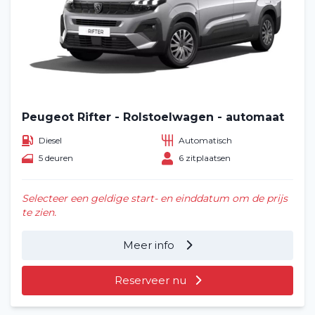
Peugeot Rifter - Rolstoelwagen - automaat
Diesel
Automatisch
Home
5 deuren
6 zitplaatsen
Voertuig huren
Selecteer een geldige start- en einddatum om de prijs
te zien.
Lange termijn
Meer info
Over ons
Reserveer nu
Blog