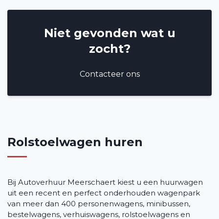
Veelgestelde vragen (FAQ)
Vacatures
2
Niet gevonden wat u
zocht?
Filialen
Contact
Contacteer ons
Rolstoelwagen huren
Bij Autoverhuur Meerschaert kiest u een huurwagen
uit een recent en perfect onderhouden wagenpark
van meer dan 400 personenwagens, minibussen,
bestelwagens, verhuiswagens, rolstoelwagens en