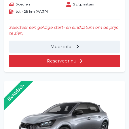
5 deuren
5 zitplaatsen
tot 428 km (WLTP)
Selecteer een geldige start- en einddatum om de prijs
te zien.
Meer info
Reserveer nu
Home
Elektrisch
Voertuig huren
Lange termijn
Over ons
Blog