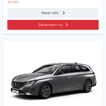
te zien.
Meer info
Reserveer nu