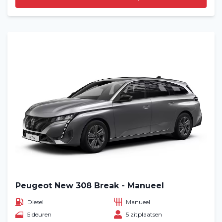
Peugeot New 308 Break - Manueel
Diesel
Manueel
5 deuren
5 zitplaatsen