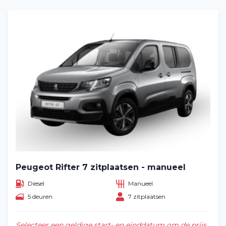
Peugeot Rifter 7 zitplaatsen - manueel
Diesel
Manueel
5 deuren
7 zitplaatsen
Selecteer een geldige start- en einddatum om de prijs