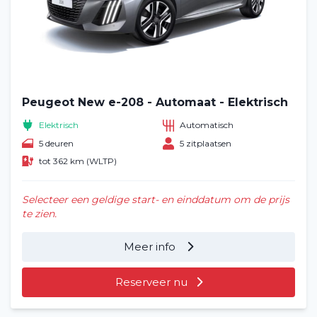
Veelgestelde vragen (FAQ)
Vacatures
2
Filialen
Peugeot New e-208 - Automaat - Elektrisch
Elektrisch
Automatisch
Contact
5 deuren
5 zitplaatsen
tot 362 km (WLTP)
Selecteer een geldige start- en einddatum om de prijs
te zien.
Meer info
Reserveer nu