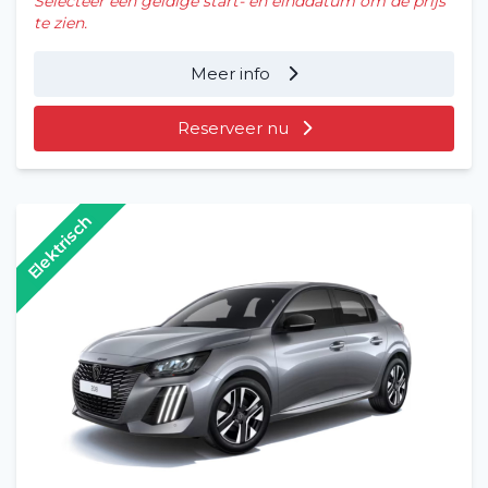
Selecteer een geldige start- en einddatum om de prijs
te zien.
Meer info
Reserveer nu
Elektrisch
Home
Voertuig huren
Lange termijn
Over ons
Blog