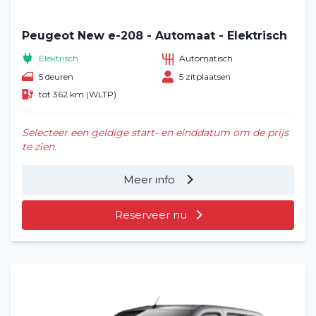
Veelgestelde vragen (FAQ)
Peugeot New e-208 - Automaat - Elektrisch
Elektrisch
Automatisch
Vacatures
2
5 deuren
5 zitplaatsen
tot 362 km (WLTP)
Filialen
Contact
Selecteer een geldige start- en einddatum om de prijs
te zien.
Meer info
Reserveer nu