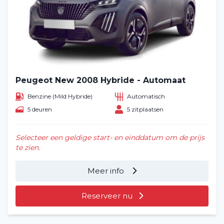
Peugeot New 2008 Hybride - Automaat
Benzine (Mild Hybride)
Automatisch
5 deuren
5 zitplaatsen
Selecteer een geldige start- en einddatum om de prijs
te zien.
Meer info
Reserveer nu