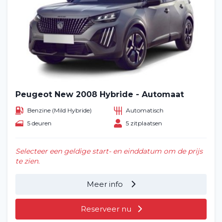
Peugeot New 2008 Hybride - Automaat
Benzine (Mild Hybride)
Automatisch
5 deuren
5 zitplaatsen
Selecteer een geldige start- en einddatum om de prijs
te zien.
Meer info
Reserveer nu