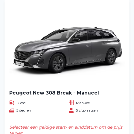
Peugeot New 308 Break - Manueel
Diesel
Manueel
5 deuren
5 zitplaatsen
Selecteer een geldige start- en einddatum om de prijs
te zien.