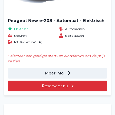
Veelgestelde vragen (FAQ)
Peugeot New e-208 - Automaat - Elektrisch
Vacatures
2
Elektrisch
Automatisch
Filialen
5 deuren
5 zitplaatsen
tot 362 km (WLTP)
Contact
Selecteer een geldige start- en einddatum om de prijs
te zien.
Meer info
Reserveer nu