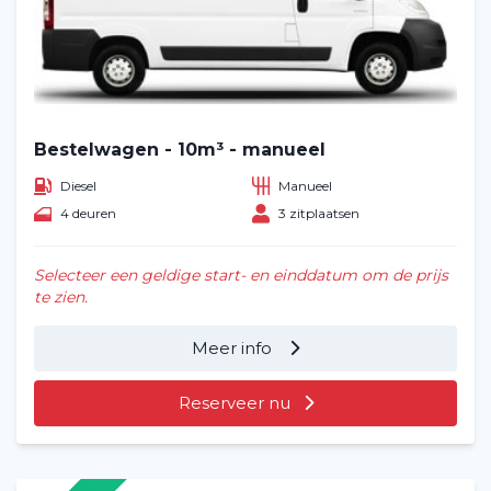
Bestelwagen - 10m³ - manueel
Diesel
Manueel
4 deuren
3 zitplaatsen
Selecteer een geldige start- en einddatum om de prijs
te zien.
Meer info
Reserveer nu