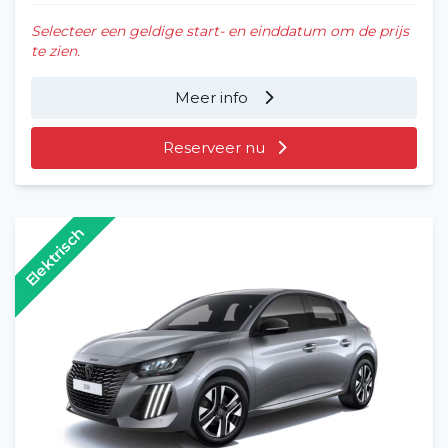
Selecteer een geldige start- en einddatum om de prijs
te zien.
Meer info
Reserveer nu
Elektrisch
Home
Voertuig huren
Lange termijn
Over ons
Blog