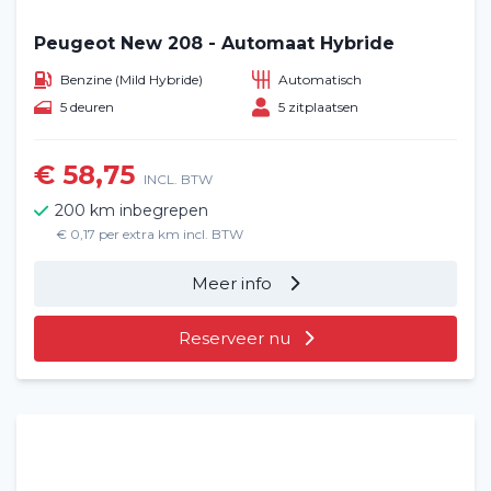
Peugeot New 208 - Automaat Hybride
Benzine (Mild Hybride)
Automatisch
5 deuren
5 zitplaatsen
€ 58,75
INCL. BTW
200 km inbegrepen
€ 0,17 per extra km incl. BTW
Meer info
Reserveer nu