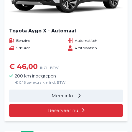
Toyota Aygo X - Automaat
Benzine
Automatisch
5 deuren
4 zitplaatsen
€ 46,00
INCL. BTW
200 km inbegrepen
€ 0,16 per extra km incl. BTW
Meer info
Reserveer nu