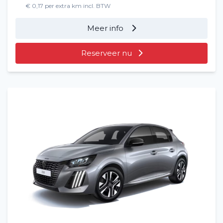
€ 0,17 per extra km incl. BTW
Meer info
Reserveer nu