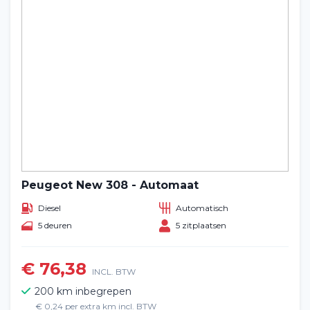
Peugeot New 308 - Automaat
Diesel
Automatisch
5 deuren
5 zitplaatsen
€ 76,38
INCL. BTW
200 km inbegrepen
€ 0,24 per extra km incl. BTW