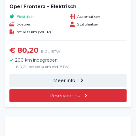
Opel Frontera - Elektrisch
Elektrisch
Automatisch
5 deuren
5 zitplaatsen
tot 409 km (WLTP)
€ 80,20
INCL. BTW
200 km inbegrepen
€ 0,24 per extra km incl. BTW
Meer info
Reserveer nu