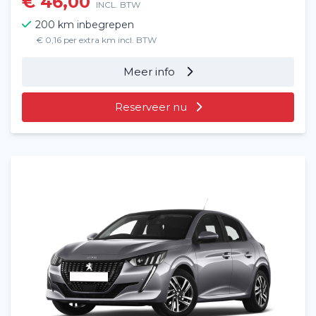
€ 46,00
INCL. BTW
200 km inbegrepen
€ 0,16 per extra km incl. BTW
Meer info
Reserveer nu