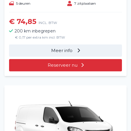
5 deuren
7 zitplaatsen
€ 74,85
INCL. BTW
200 km inbegrepen
€ 0,17 per extra km incl. BTW
Meer info
Reserveer nu