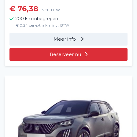
€ 76,38
INCL. BTW
200 km inbegrepen
€ 0,24 per extra km incl. BTW
Meer info
Reserveer nu