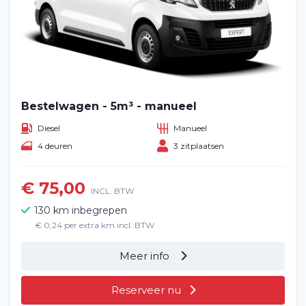
Bestelwagen - 5m³ - manueel
Diesel
Manueel
4 deuren
3 zitplaatsen
€ 75,00
INCL. BTW
130 km inbegrepen
€ 0,24 per extra km incl. BTW
Meer info
Reserveer nu