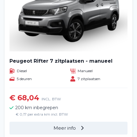
Peugeot Rifter 7 zitplaatsen - manueel
Diesel
Manueel
5 deuren
7 zitplaatsen
€ 68,04
INCL. BTW
200 km inbegrepen
€ 0,17 per extra km incl. BTW
Meer info