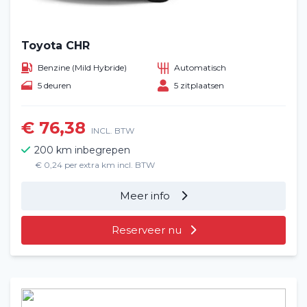
Toyota CHR
Benzine (Mild Hybride)
Automatisch
5 deuren
5 zitplaatsen
€ 76,38
INCL. BTW
200 km inbegrepen
€ 0,24 per extra km incl. BTW
Meer info
Reserveer nu