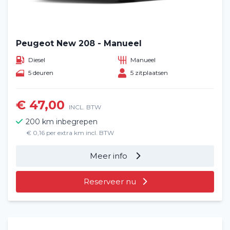
Peugeot New 208 - Manueel
Diesel
Manueel
5 deuren
5 zitplaatsen
€ 47,00
INCL. BTW
200 km inbegrepen
€ 0,16 per extra km incl. BTW
Meer info
Reserveer nu