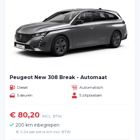
Peugeot New 308 Break - Automaat
Diesel
Automatisch
5 deuren
5 zitplaatsen
€ 80,20
INCL. BTW
200 km inbegrepen
€ 0,24 per extra km incl. BTW