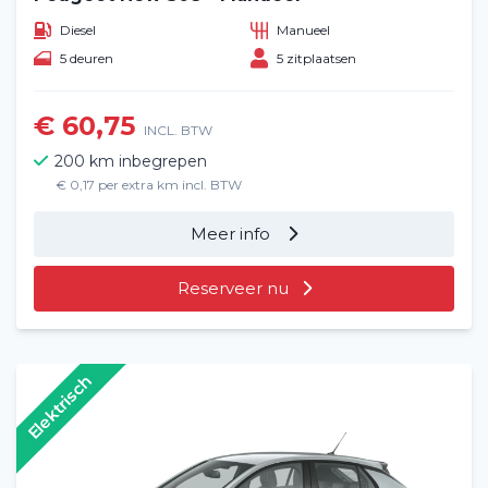
Diesel
Manueel
5 deuren
5 zitplaatsen
€ 60,75
INCL. BTW
200 km inbegrepen
€ 0,17 per extra km incl. BTW
Meer info
Reserveer nu
Elektrisch