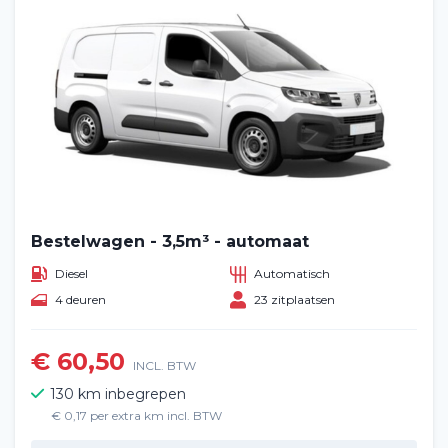
Bestelwagen - 3,5m³ - automaat
Diesel
Automatisch
4 deuren
23 zitplaatsen
€ 60,50
INCL. BTW
130 km inbegrepen
€ 0,17 per extra km incl. BTW