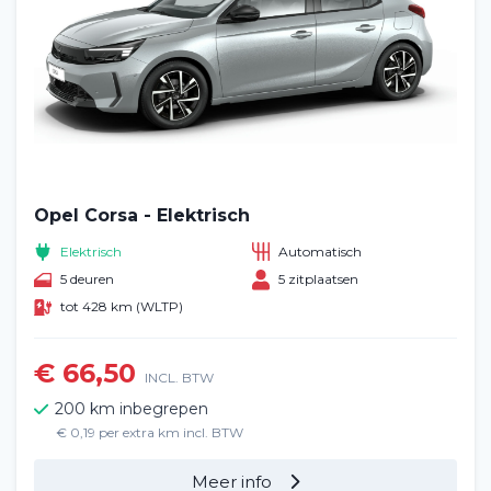
Opel Corsa - Elektrisch
Elektrisch
Automatisch
Home
5 deuren
5 zitplaatsen
tot 428 km (WLTP)
Voertuig huren
€ 66,50
Lange termijn
INCL. BTW
200 km inbegrepen
Over ons
€ 0,19 per extra km incl. BTW
Meer info
Blog