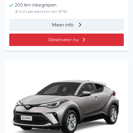
200 km inbegrepen
€ 0,24 per extra km incl. BTW
Meer info
Reserveer nu