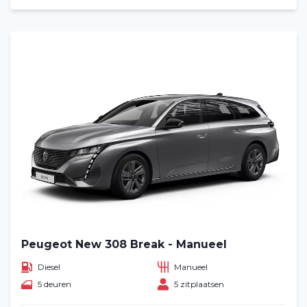
Peugeot New 308 Break - Manueel
Diesel
Manueel
5 deuren
5 zitplaatsen