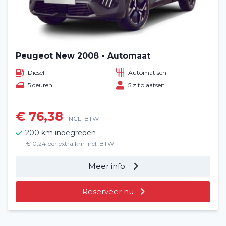
Peugeot New 2008 - Automaat
Diesel
Automatisch
5 deuren
5 zitplaatsen
€ 76,38
INCL. BTW
200 km inbegrepen
€ 0,24 per extra km incl. BTW
Meer info
Reserveer nu