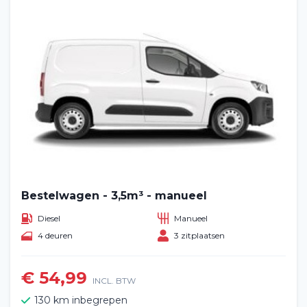
Bestelwagen - 3,5m³ - manueel
Diesel
Manueel
4 deuren
3 zitplaatsen
€ 54,99
INCL. BTW
130 km inbegrepen