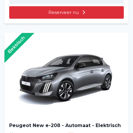
Reserveer nu
Veelgestelde vragen (FAQ)
Vacatures
2
Elektrisch
Filialen
Contact
Peugeot New e-208 - Automaat - Elektrisch