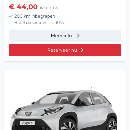
€ 44,00
INCL. BTW
200 km inbegrepen
€ 0,16 per extra km incl. BTW
Meer info
Reserveer nu