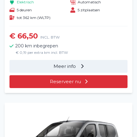
Elektrisch
Automatisch
5 deuren
5 zitplaatsen
tot 362 km (WLTP)
€ 66,50
INCL. BTW
200 km inbegrepen
€ 0,19 per extra km incl. BTW
Meer info
Reserveer nu