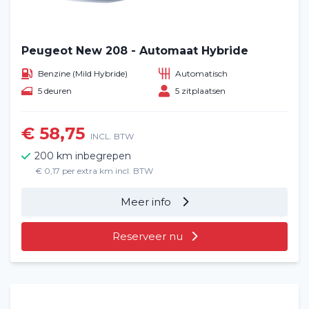
Peugeot New 208 - Automaat Hybride
Benzine (Mild Hybride)
Automatisch
5 deuren
5 zitplaatsen
€ 58,75
INCL. BTW
200 km inbegrepen
€ 0,17 per extra km incl. BTW
Meer info
Reserveer nu