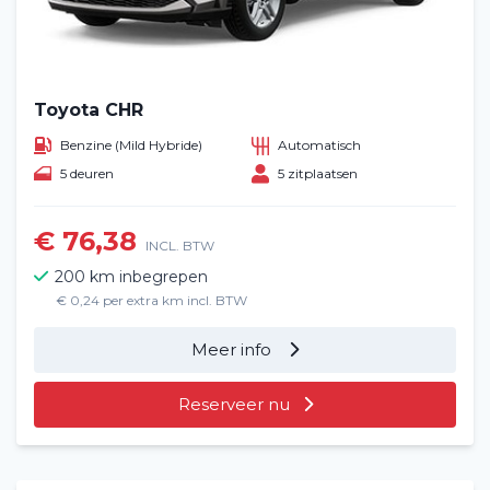
Toyota CHR
Benzine (Mild Hybride)
Automatisch
5 deuren
5 zitplaatsen
€ 76,38
INCL. BTW
200 km inbegrepen
€ 0,24 per extra km incl. BTW
Meer info
Reserveer nu