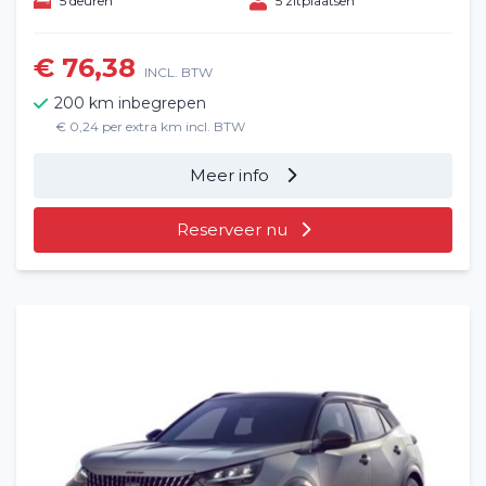
5 deuren
5 zitplaatsen
€ 76,38
INCL. BTW
200 km inbegrepen
€ 0,24 per extra km incl. BTW
Meer info
Reserveer nu