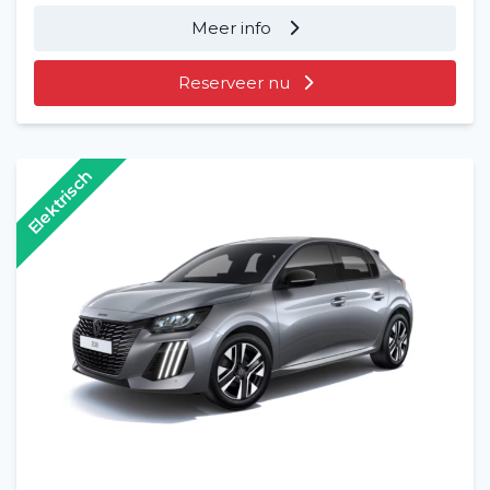
Meer info
Veelgestelde vragen (FAQ)
Reserveer nu
Vacatures
2
Filialen
Elektrisch
Contact