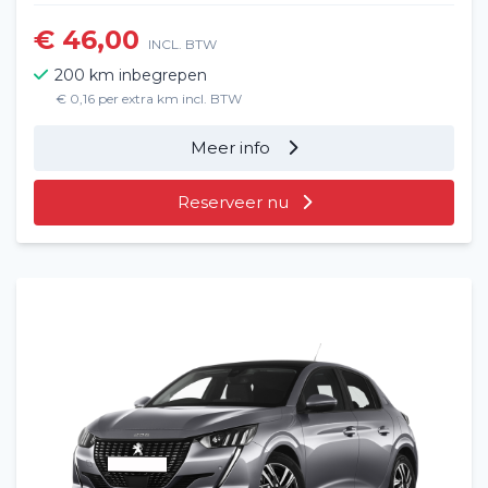
€ 46,00
INCL. BTW
200 km inbegrepen
€ 0,16 per extra km incl. BTW
Meer info
Reserveer nu