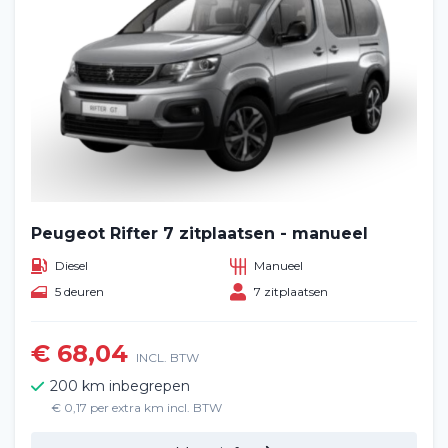
Peugeot Rifter 7 zitplaatsen - manueel
Diesel
Manueel
5 deuren
7 zitplaatsen
€ 68,04
INCL. BTW
200 km inbegrepen
€ 0,17 per extra km incl. BTW