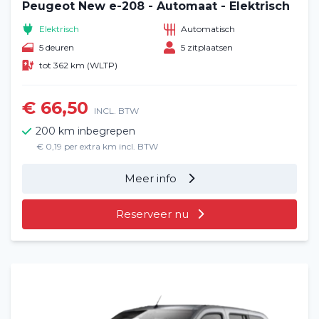
Peugeot New e-208 - Automaat - Elektrisch
Elektrisch
Automatisch
5 deuren
5 zitplaatsen
tot 362 km (WLTP)
€ 66,50
INCL. BTW
200 km inbegrepen
€ 0,19 per extra km incl. BTW
Meer info
Reserveer nu