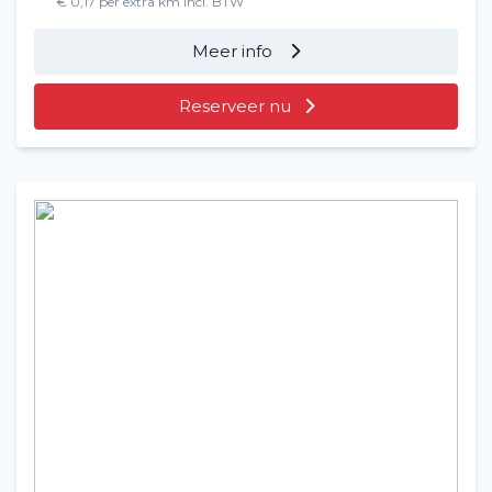
€ 0,17 per extra km incl. BTW
Meer info
Reserveer nu