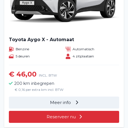
Toyota Aygo X - Automaat
Benzine
Automatisch
5 deuren
4 zitplaatsen
€ 46,00
INCL. BTW
200 km inbegrepen
€ 0,16 per extra km incl. BTW
Meer info
Reserveer nu