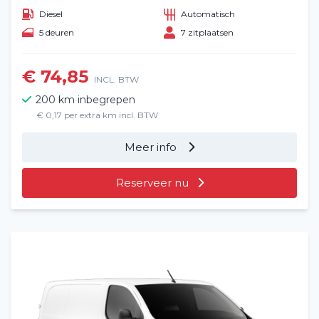
Diesel
Automatisch
5 deuren
7 zitplaatsen
€ 74,85
INCL. BTW
200 km inbegrepen
€ 0,17 per extra km incl. BTW
Meer info
Reserveer nu