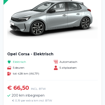
Opel Corsa - Elektrisch
Home
Elektrisch
Automatisch
5 deuren
5 zitplaatsen
Voertuig huren
tot 428 km (WLTP)
Lange termijn
€ 66,50
INCL. BTW
Over ons
200 km inbegrepen
€ 0,19 per extra km incl. BTW
Blog