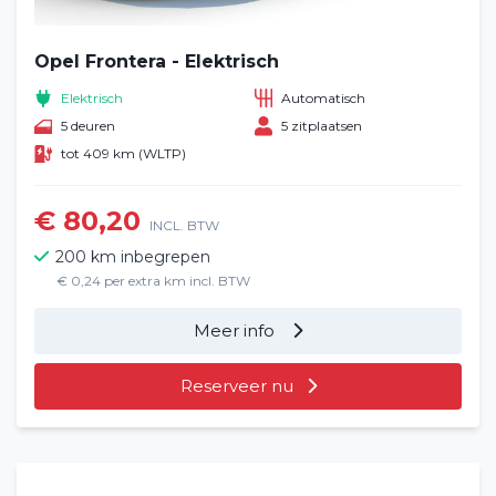
Opel Frontera - Elektrisch
Elektrisch
Automatisch
5 deuren
5 zitplaatsen
tot 409 km (WLTP)
€ 80,20
INCL. BTW
200 km inbegrepen
€ 0,24 per extra km incl. BTW
Meer info
Reserveer nu