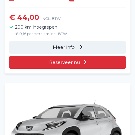
€ 44,00
INCL. BTW
200 km inbegrepen
€ 0,16 per extra km incl. BTW
Meer info
Reserveer nu