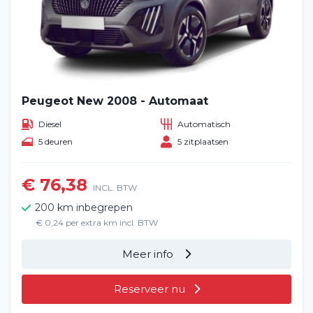
Peugeot New 2008 - Automaat
Diesel
Automatisch
5 deuren
5 zitplaatsen
€ 76,38
INCL. BTW
200 km inbegrepen
€ 0,24 per extra km incl. BTW
Meer info
Reserveer nu