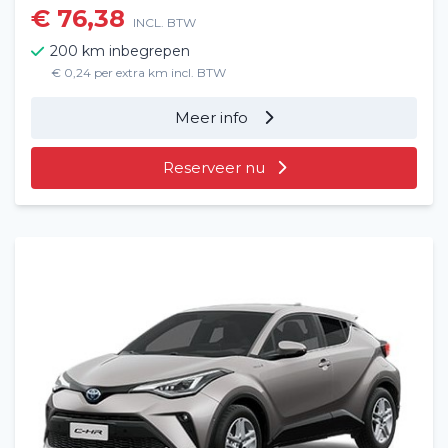
€ 76,38
INCL. BTW
200 km inbegrepen
€ 0,24 per extra km incl. BTW
Meer info
Reserveer nu