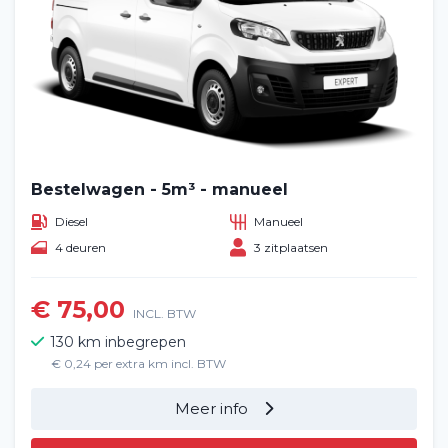
Bestelwagen - 5m³ - manueel
Diesel
Manueel
4 deuren
3 zitplaatsen
€ 75,00
INCL. BTW
130 km inbegrepen
€ 0,24 per extra km incl. BTW
Meer info