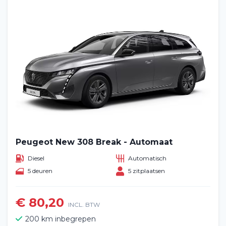
Peugeot New 308 Break - Automaat
Diesel
Automatisch
5 deuren
5 zitplaatsen
€ 80,20
INCL. BTW
200 km inbegrepen