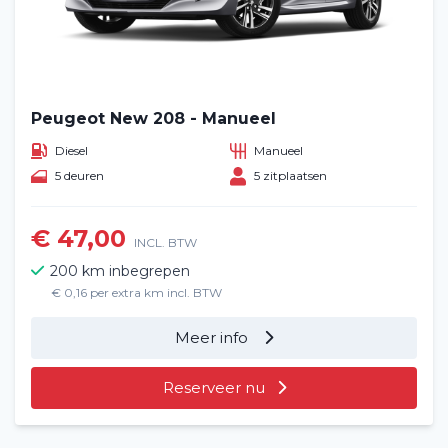
Peugeot New 208 - Manueel
Diesel
Manueel
5 deuren
5 zitplaatsen
€ 47,00
INCL. BTW
200 km inbegrepen
€ 0,16 per extra km incl. BTW
Meer info
Reserveer nu