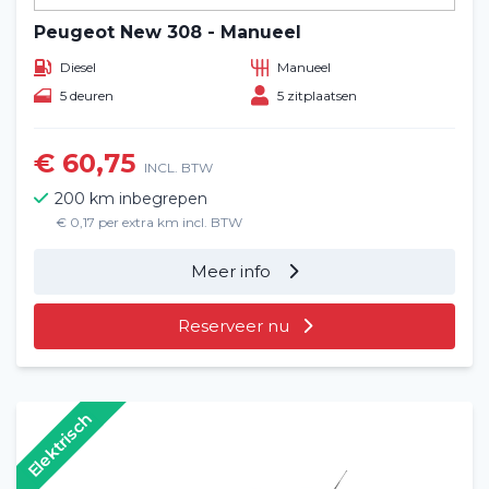
Peugeot New 308 - Manueel
Diesel
Manueel
5 deuren
5 zitplaatsen
€ 60,75
INCL. BTW
200 km inbegrepen
€ 0,17 per extra km incl. BTW
Meer info
Reserveer nu
Elektrisch