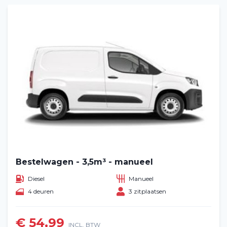
Bestelwagen - 3,5m³ - manueel
Diesel
Manueel
4 deuren
3 zitplaatsen
€ 54,99
INCL. BTW