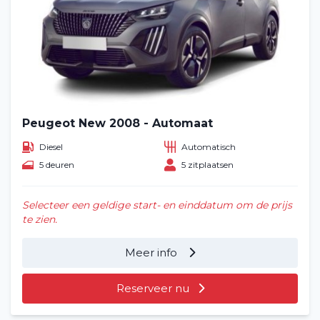
Peugeot New 2008 - Automaat
Diesel
Automatisch
5 deuren
5 zitplaatsen
Selecteer een geldige start- en einddatum om de prijs
te zien.
Meer info
Reserveer nu