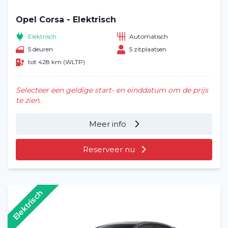
Opel Corsa - Elektrisch
Elektrisch
Automatisch
5 deuren
5 zitplaatsen
tot 428 km (WLTP)
Selecteer een geldige start- en einddatum om de prijs
te zien.
Meer info
Home
Reserveer nu
Voertuig huren
Lange termijn
Elektrisch
Over ons
Blog