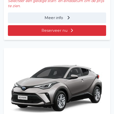
Selecteer een geldige start- en einddatum om de prijs
te zien.
Meer info
Reserveer nu