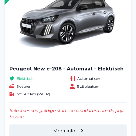
Veelgestelde vragen (FAQ)
Vacatures
2
Filialen
Contact
Peugeot New e-208 - Automaat - Elektrisch
Elektrisch
Automatisch
5 deuren
5 zitplaatsen
tot 362 km (WLTP)
Selecteer een geldige start- en einddatum om de prijs
te zien.
Meer info