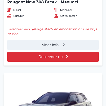
Peugeot New 308 Break - Manueel
Diesel
Manueel
5 deuren
5 zitplaatsen
Selecteer een geldige start- en einddatum om de prijs
te zien.
Meer info
Reserveer nu