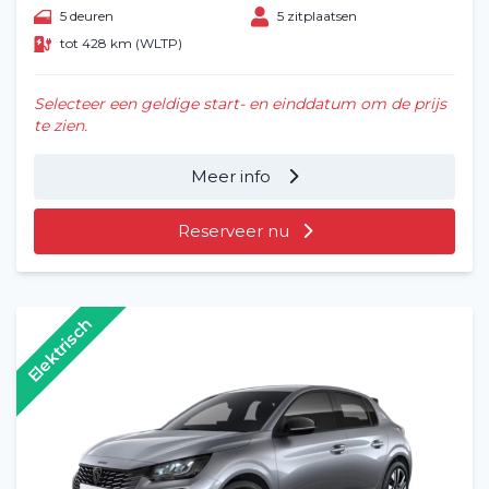
5 deuren
5 zitplaatsen
tot 428 km (WLTP)
Selecteer een geldige start- en einddatum om de prijs
te zien.
Meer info
Reserveer nu
Home
Elektrisch
Voertuig huren
Lange termijn
Over ons
Blog