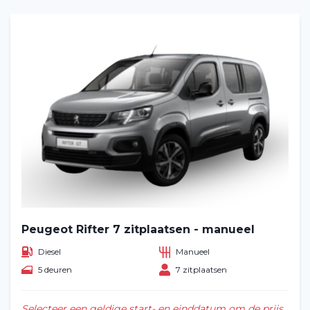
Peugeot Rifter 7 zitplaatsen - manueel
Diesel
Manueel
5 deuren
7 zitplaatsen
Selecteer een geldige start- en einddatum om de prijs