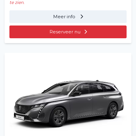
te zien.
Meer info
Reserveer nu