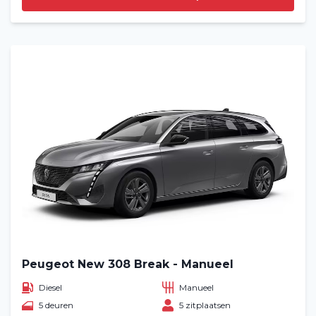
Peugeot New 308 Break - Manueel
Diesel
Manueel
5 deuren
5 zitplaatsen