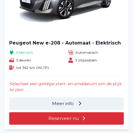
Veelgestelde vragen (FAQ)
Vacatures
2
Filialen
Peugeot New e-208 - Automaat - Elektrisch
Elektrisch
Automatisch
Contact
5 deuren
5 zitplaatsen
tot 362 km (WLTP)
Selecteer een geldige start- en einddatum om de prijs
te zien.
Meer info
Reserveer nu