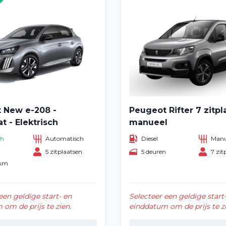
Over ons
Vacatures
2
Filialen
 New e-208 -
Peugeot Rifter 7 zitpl
 - Elektrisch
manueel
ch
Automatisch
Diesel
Manu
n
5 zitplaatsen
5 deuren
7 zit
 km
een geldige start- en
Selecteer een geldige start
om de prijs te zien.
einddatum om de prijs te zi