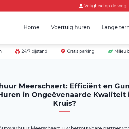
Veiligheid op de weg
Home
Voertuig huren
Lange ter
in
24/7 bijstand
Gratis parking
Milieu
huur Meerschaert: Efficiënt en Gun
Huren in Ongeëvenaarde Kwaliteit i
Kruis?
Autoverhuur Meerschaert, uw betrouwbare partner vo