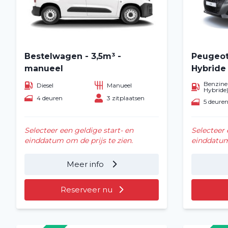
Bestelwagen - 3,5m³ -
Peugeot
manueel
Hybride
Benzine 
Diesel
Manueel
Hybride
4 deuren
3 zitplaatsen
5 deure
Selecteer een geldige start- en
Selecteer 
einddatum om de prijs te zien.
einddatum 
Meer info
Reserveer nu