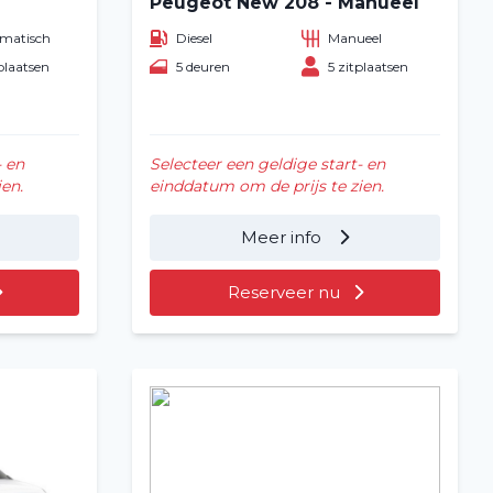
Peugeot New 208 - Manueel
matisch
Diesel
Manueel
plaatsen
5 deuren
5 zitplaatsen
- en
Selecteer een geldige start- en
en.
einddatum om de prijs te zien.
Meer info
Reserveer nu