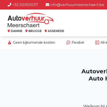
+32 50/501037
info@verhuurmeerschaert.be
DAMME
BRUGGE
ASSENEDE
Geen bijkomende kosten
Flexibel
All-
Autover
Auto 
Welkom bij 