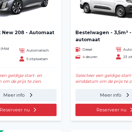
 New 208 - Automaat
Bestelwagen - 3,5m³ -
automaat
(Mild
Diesel
Auto
Automatisch
)
4 deuren
23 zi
n
5 zitplaatsen
een geldige start- en
Selecteer een geldige start
om de prijs te zien.
einddatum om de prijs te zi
Home
Meer info
Meer info
Voertuig huren
Reserveer nu
Reserveer nu
Lange termijn