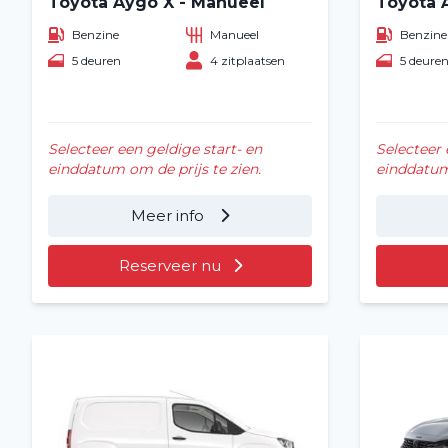
Toyota Aygo X - Manueel
Toyota 
Benzine
Manueel
Benzine
5 deuren
4 zitplaatsen
5 deure
Selecteer een geldige start- en
Selecteer 
einddatum om de prijs te zien.
einddatum 
Meer info
Reserveer nu