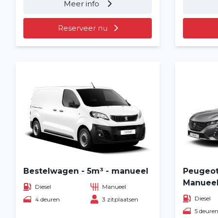
Meer info
Reserveer nu
Bestelwagen - 5m³ - manueel
Peugeot
Manuee
Diesel
Manueel
Diesel
4 deuren
3 zitplaatsen
5 deure