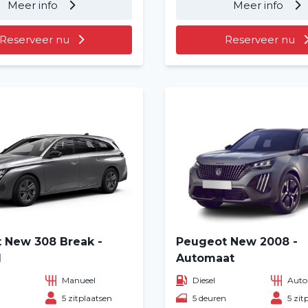
Meer info
Meer info
Reserveer nu
Reserveer nu
 New 308 Break -
Peugeot New 2008 -
l
Automaat
Manueel
Diesel
Auto
n
5 zitplaatsen
5 deuren
5 zit