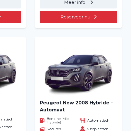
Meer info
Reserveer nu
Peugeot New 2008 Hybride -
Automaat
Benzine (Mild
matisch
Automatisch
Hybride)
plaatsen
5 deuren
5 zitplaatsen