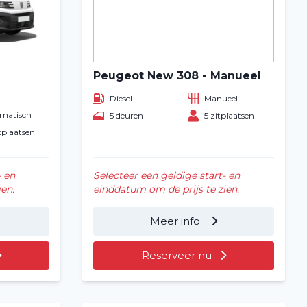
Peugeot New 308 - Manueel
Diesel
Manueel
matisch
5 deuren
5 zitplaatsen
tplaatsen
- en
Selecteer een geldige start- en
en.
einddatum om de prijs te zien.
Meer info
Reserveer nu