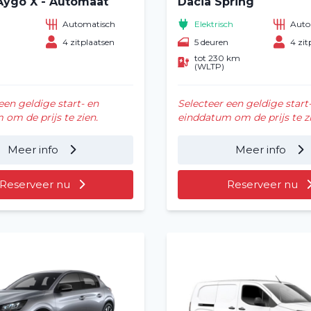
Aygo X - Automaat
Dacia Spring
Automatisch
Elektrisch
Auto
n
4 zitplaatsen
5 deuren
4 zit
tot 230 km
(WLTP)
een geldige start- en
Selecteer een geldige start
om de prijs te zien.
einddatum om de prijs te zi
Meer info
Meer info
Reserveer nu
Reserveer nu