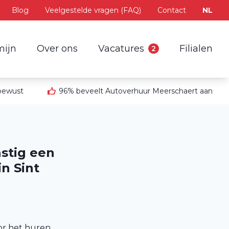
Blog
Veelgestelde vragen (FAQ)
Contact
NL
mijn
Over ons
Vacatures
Filialen
2
 bewust
96% beveelt Autoverhuur Meerschaert aan
stig een
n Sint
or het huren