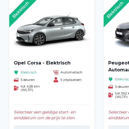
Elektrisch
Elektrisch
Opel Corsa - Elektrisch
Peugeot
Automaat
Elektrisch
Automatisch
Elektris
5 deuren
5 zitplaatsen
tot 428 km
5 deure
(WLTP)
tot 362
(WLTP)
Selecteer een geldige start- en
Selecteer 
einddatum om de prijs te zien.
einddatum 