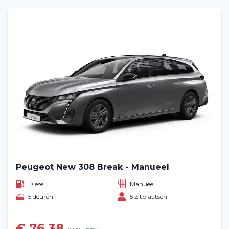
Peugeot New 308 Break - Manueel
Diesel
Manueel
5 deuren
5 zitplaatsen
€ 76,38