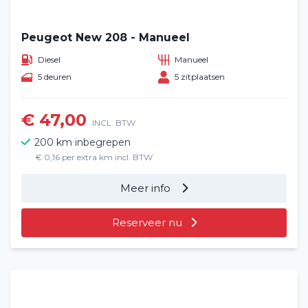
Peugeot New 208 - Manueel
Diesel
Manueel
5 deuren
5 zitplaatsen
€ 47,00
INCL. BTW
200 km inbegrepen
€ 0,16 per extra km incl. BTW
Meer info
Reserveer nu