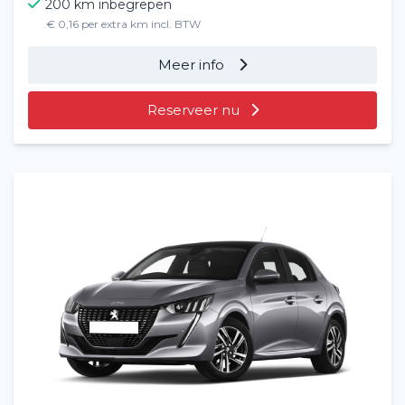
200 km inbegrepen
€ 0,16 per extra km incl. BTW
Meer info
Reserveer nu