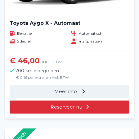
Toyota Aygo X - Automaat
Benzine
Automatisch
5 deuren
4 zitplaatsen
€ 46,00
INCL. BTW
200 km inbegrepen
€ 0,16 per extra km incl. BTW
Meer info
Reserveer nu