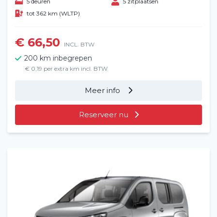
5 deuren
5 zitplaatsen
tot 362 km (WLTP)
€ 66,50
INCL. BTW
200 km inbegrepen
€ 0,19 per extra km incl. BTW
Meer info
Reserveer nu