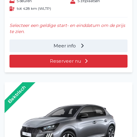
5 deuren
5 zitplaatsen
tot 428 km (WLTP)
Selecteer een geldige start- en einddatum om de prijs
te zien.
Meer info
Reserveer nu
Home
Elektrisch
Voertuig huren
Lange termijn
Over ons
Blog