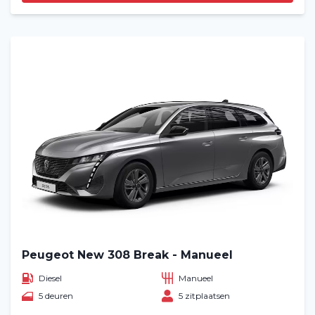
Peugeot New 308 Break - Manueel
Diesel
Manueel
5 deuren
5 zitplaatsen