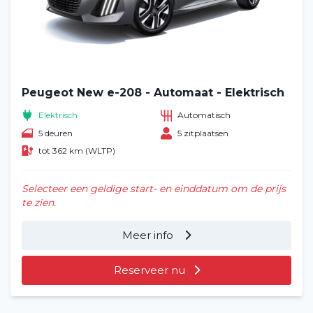
Veelgestelde vragen (FAQ)
Vacatures
2
Peugeot New e-208 - Automaat - Elektrisch
Filialen
Elektrisch
Automatisch
Contact
5 deuren
5 zitplaatsen
tot 362 km (WLTP)
Selecteer een geldige start- en einddatum om de prijs
te zien.
Meer info
Reserveer nu