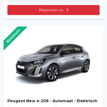
Reserveer nu
Veelgestelde vragen (FAQ)
Vacatures
2
Elektrisch
Filialen
Contact
Peugeot New e-208 - Automaat - Elektrisch