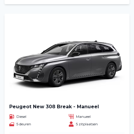
Peugeot New 308 Break - Manueel
Diesel
Manueel
5 deuren
5 zitplaatsen