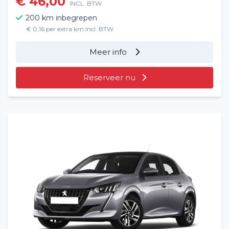
€ 46,00
INCL. BTW
200 km inbegrepen
€ 0,16 per extra km incl. BTW
Meer info
Reserveer nu