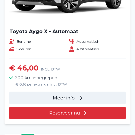
Toyota Aygo X - Automaat
Benzine
Automatisch
5 deuren
4 zitplaatsen
€ 46,00
INCL. BTW
200 km inbegrepen
€ 0,16 per extra km incl. BTW
Meer info
Reserveer nu