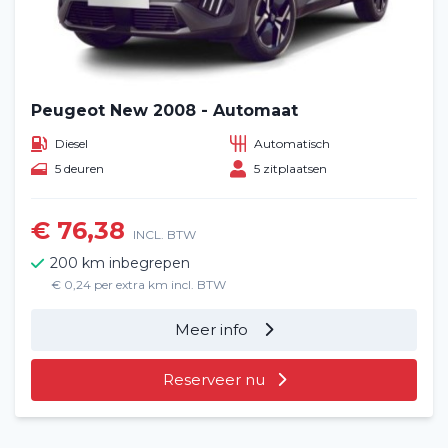
Peugeot New 2008 - Automaat
Diesel
Automatisch
5 deuren
5 zitplaatsen
€ 76,38
INCL. BTW
200 km inbegrepen
€ 0,24 per extra km incl. BTW
Meer info
Reserveer nu