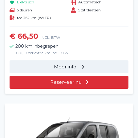
Elektrisch
Automatisch
5 deuren
5 zitplaatsen
tot 362 km (WLTP)
€ 66,50
INCL. BTW
200 km inbegrepen
€ 0,19 per extra km incl. BTW
Meer info
Reserveer nu