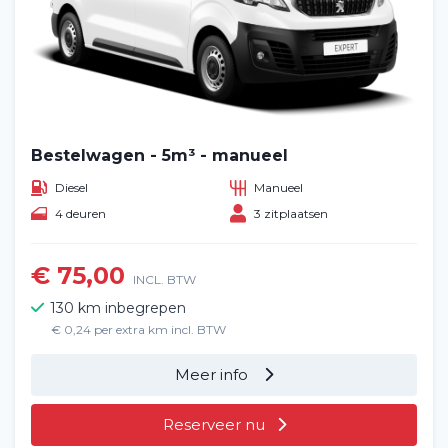
Bestelwagen - 5m³ - manueel
Diesel
Manueel
4 deuren
3 zitplaatsen
€ 75,00
INCL. BTW
130 km inbegrepen
€ 0,24 per extra km incl. BTW
Meer info
Reserveer nu