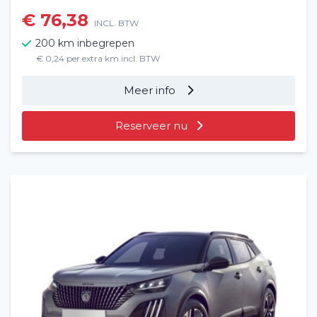
€ 76,38
INCL. BTW
200 km inbegrepen
€ 0,24 per extra km incl. BTW
Meer info
Reserveer nu