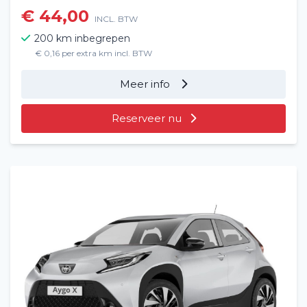
€ 44,00
INCL. BTW
200 km inbegrepen
€ 0,16 per extra km incl. BTW
Meer info
Reserveer nu