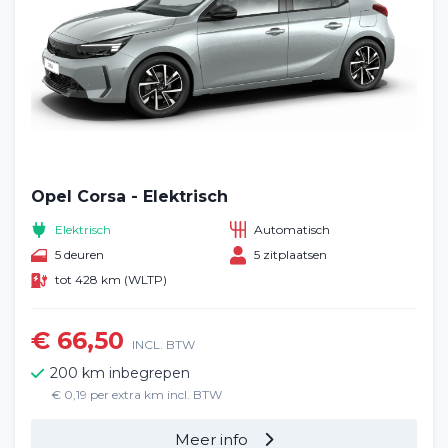
Opel Corsa - Elektrisch
Elektrisch
Automatisch
Home
5 deuren
5 zitplaatsen
tot 428 km (WLTP)
Voertuig huren
€ 66,50
Lange termijn
INCL. BTW
200 km inbegrepen
Over ons
€ 0,19 per extra km incl. BTW
Meer info
Blog