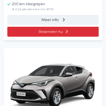
200 km inbegrepen
€ 0,24 per extra km incl. BTW
Meer info
Reserveer nu