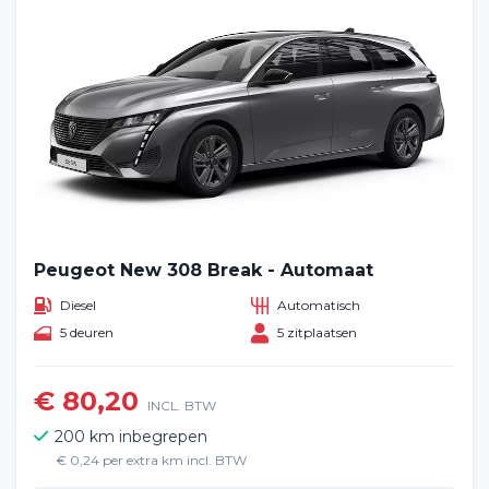
Peugeot New 308 Break - Automaat
Diesel
Automatisch
5 deuren
5 zitplaatsen
€ 80,20
INCL. BTW
200 km inbegrepen
€ 0,24 per extra km incl. BTW