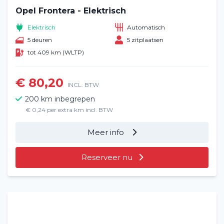
Opel Frontera - Elektrisch
Elektrisch
Automatisch
5 deuren
5 zitplaatsen
tot 409 km (WLTP)
€ 80,20
INCL. BTW
200 km inbegrepen
€ 0,24 per extra km incl. BTW
Meer info
Reserveer nu