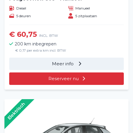
Diesel
Manueel
5 deuren
5 zitplaatsen
€ 60,75
INCL. BTW
200 km inbegrepen
€ 0,17 per extra km incl. BTW
Meer info
Reserveer nu
Elektrisch