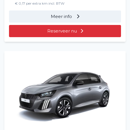
€ 0,17 per extra km incl. BTW
Meer info
Reserveer nu