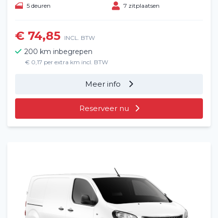
5 deuren
7 zitplaatsen
€ 74,85
INCL. BTW
200 km inbegrepen
€ 0,17 per extra km incl. BTW
Meer info
Reserveer nu