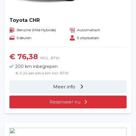
Toyota CHR
Benzine (Mild Hybride)
Automatisch
5 deuren
5 zitplaatsen
€ 76,38
INCL. BTW
200 km inbegrepen
€ 0,24 per extra km incl. BTW
Meer info
Reserveer nu