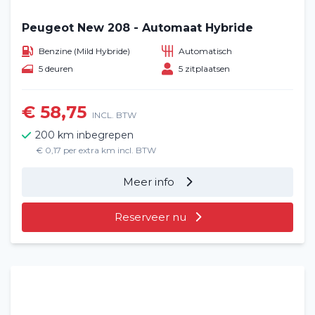
Peugeot New 208 - Automaat Hybride
Benzine (Mild Hybride)
Automatisch
5 deuren
5 zitplaatsen
€ 58,75
INCL. BTW
200 km inbegrepen
€ 0,17 per extra km incl. BTW
Meer info
Reserveer nu