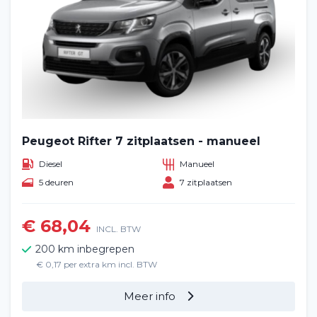
Peugeot Rifter 7 zitplaatsen - manueel
Diesel
Manueel
5 deuren
7 zitplaatsen
€ 68,04
INCL. BTW
200 km inbegrepen
€ 0,17 per extra km incl. BTW
Meer info