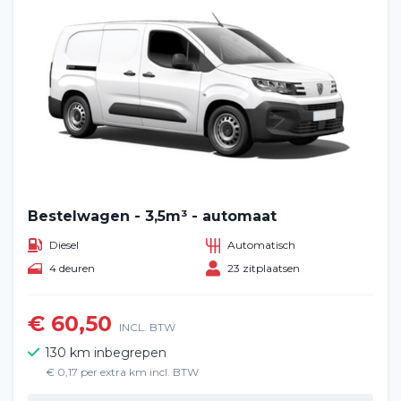
Bestelwagen - 3,5m³ - automaat
Diesel
Automatisch
4 deuren
23 zitplaatsen
€ 60,50
INCL. BTW
130 km inbegrepen
€ 0,17 per extra km incl. BTW