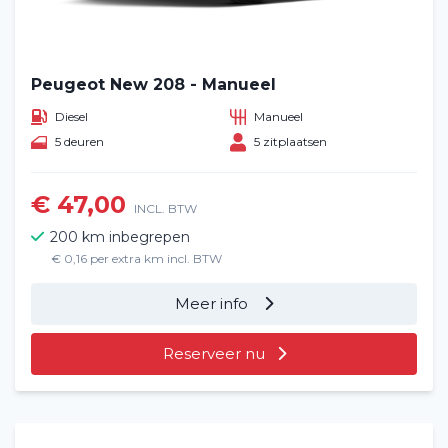
Peugeot New 208 - Manueel
Diesel
Manueel
5 deuren
5 zitplaatsen
€ 47,00
INCL. BTW
200 km inbegrepen
€ 0,16 per extra km incl. BTW
Meer info
Reserveer nu