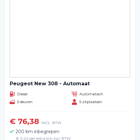
Peugeot New 308 - Automaat
Diesel
Automatisch
5 deuren
5 zitplaatsen
€ 76,38
INCL. BTW
200 km inbegrepen
€ 0,24 per extra km incl. BTW