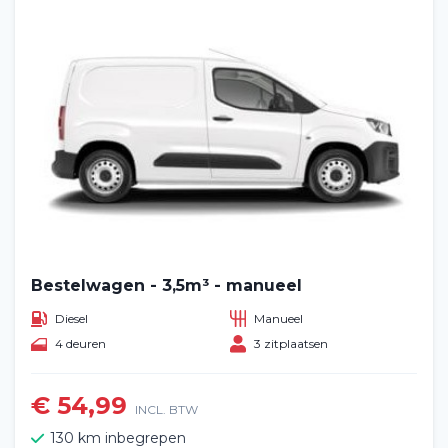
Bestelwagen - 3,5m³ - manueel
Diesel
Manueel
4 deuren
3 zitplaatsen
€ 54,99
INCL. BTW
130 km inbegrepen