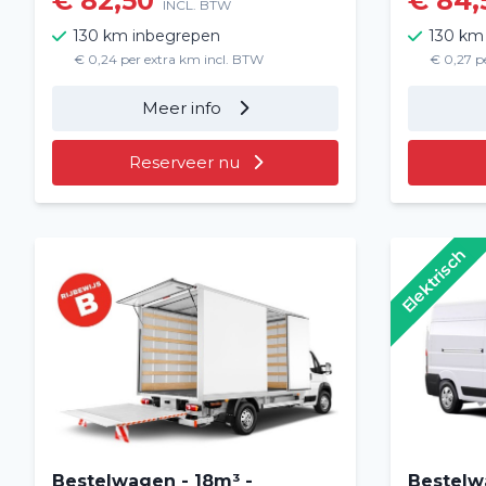
€ 82,50
€ 84,
INCL. BTW
130 km inbegrepen
130 km
€ 0,24 per extra km incl. BTW
€ 0,27 p
Meer info
Reserveer nu
Elektrisch
Bestelwagen - 18m³ -
Bestelw