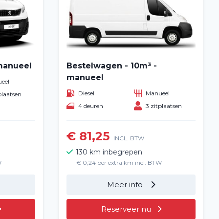
manueel
Bestelwagen - 10m³ -
manueel
eel
Diesel
Manueel
plaatsen
4 deuren
3 zitplaatsen
€ 81,25
INCL. BTW
130 km inbegrepen
W
€ 0,24 per extra km incl. BTW
Meer info
Reserveer nu