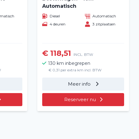
Automatisch
matisch
Diesel
Automatisch
4 deuren
3 zitplaatsen
€ 118,51
INCL. BTW
130 km inbegrepen
W
€ 0,31 per extra km incl. BTW
Meer info
Reserveer nu