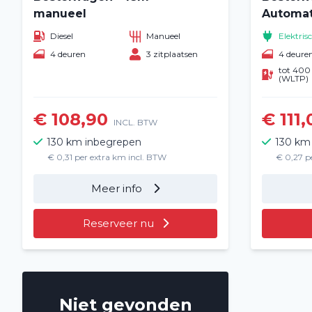
manueel
Automati
Diesel
Manueel
Elektris
4 deuren
3 zitplaatsen
4 deure
tot 40
(WLTP)
€ 108,90
€ 111,
INCL. BTW
130 km inbegrepen
130 km
€ 0,31 per extra km incl. BTW
€ 0,27 p
Meer info
Reserveer nu
Niet gevonden