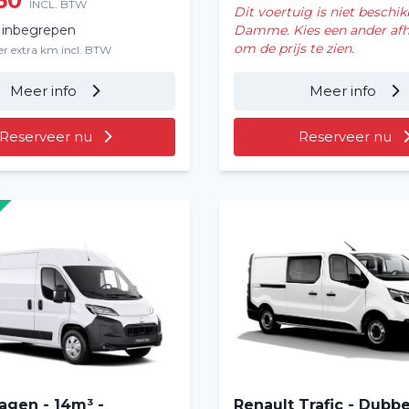
50
INCL. BTW
Dit voertuig is niet beschik
Over ons
 inbegrepen
Damme. Kies een ander af
om de prijs te zien.
er extra km incl. BTW
Vacatures
2
Meer info
Meer info
Filialen
Reserveer nu
Reserveer nu
agen - 14m³ -
Renault Trafic - Dubb