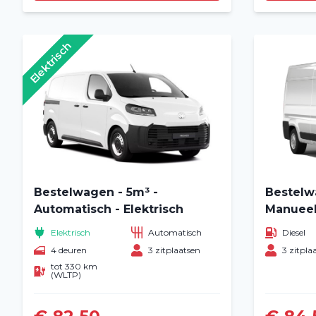
Elektrisch
Bestelwagen - 5m³ -
Bestelw
Automatisch - Elektrisch
Manuee
Elektrisch
Automatisch
Diesel
4 deuren
3 zitplaatsen
3 zitpla
tot 330 km
(WLTP)