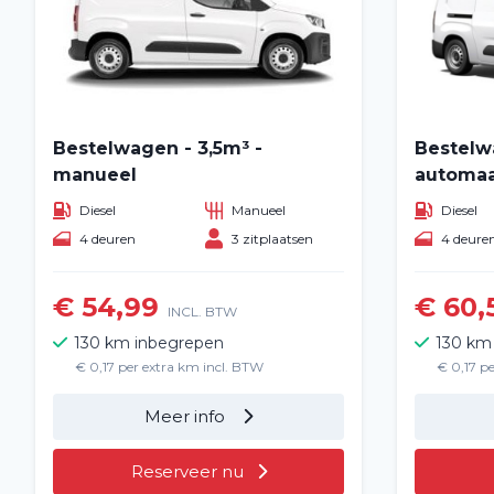
Bestelwagen - 3,5m³ -
Bestelw
manueel
automa
Diesel
Manueel
Diesel
4 deuren
3 zitplaatsen
4 deure
€ 54,99
€ 60,
INCL. BTW
130 km inbegrepen
130 km
€ 0,17 per extra km incl. BTW
€ 0,17 p
Meer info
Reserveer nu