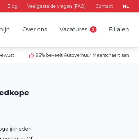
Blog
Veelgestelde vragen (FAQ)
Contact
NL
mijn
Over ons
Vacatures
Filialen
2
 bewust
96% beveelt Autoverhuur Meerschaert aan
oedkope
ogelijkheden.
r verhuur. Of