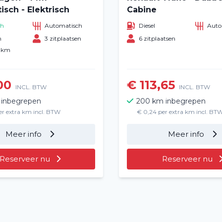
sch - Elektrisch
Cabine
ch
Automatisch
Diesel
Auto
n
3 zitplaatsen
6 zitplaatsen
0 km
00
€ 113,65
INCL. BTW
INCL. BTW
 inbegrepen
200 km inbegrepen
er extra km incl. BTW
€ 0,24 per extra km incl. BT
Meer info
Meer info
Reserveer nu
Reserveer nu