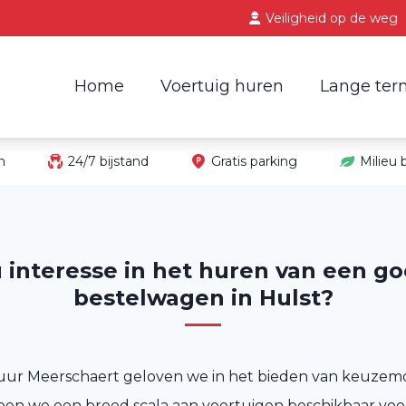
Veiligheid op de weg
Home
Voertuig huren
Lange ter
in
24/7 bijstand
Gratis parking
Milieu
u interesse in het huren van een g
bestelwagen in Hulst?
uur Meerschaert geloven we in het bieden van keuzem
n we een breed scala aan voertuigen beschikbaar voo