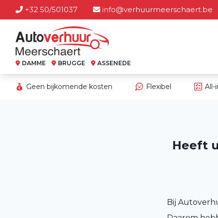
+32 50/501037
info@verhuurmeerschaert.be
DAMME
BRUGGE
ASSENEDE
Geen bijkomende kosten
Flexibel
All-
Heeft 
Bij Autoverh
Daarom hebbe