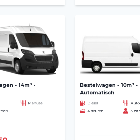
agen - 14m³ -
Bestelwagen - 10m³ -
l
Automatisch
Home
Manueel
Diesel
Auto
atsen
4 deuren
3 zit
Voertuig huren
Lange termijn