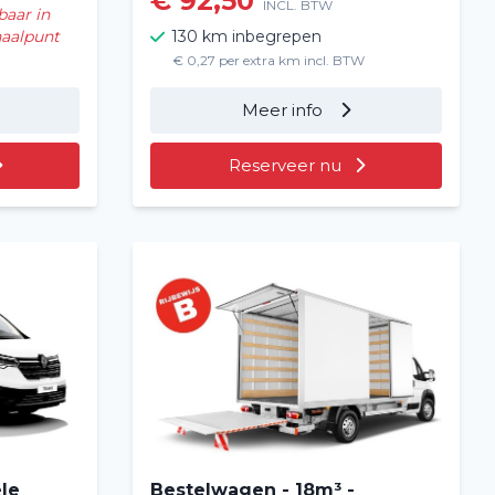
€ 92,50
INCL. BTW
baar in
haalpunt
130 km inbegrepen
€ 0,27 per extra km incl. BTW
Meer info
Reserveer nu
ele
Bestelwagen - 18m³ -