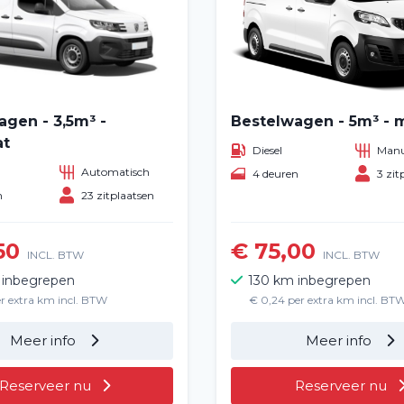
agen - 3,5m³ -
Bestelwagen - 5m³ - 
at
Diesel
Manu
Automatisch
4 deuren
3 zit
n
23 zitplaatsen
50
€ 75,00
INCL. BTW
INCL. BTW
 inbegrepen
130 km inbegrepen
er extra km incl. BTW
€ 0,24 per extra km incl. BT
Meer info
Meer info
Reserveer nu
Reserveer nu