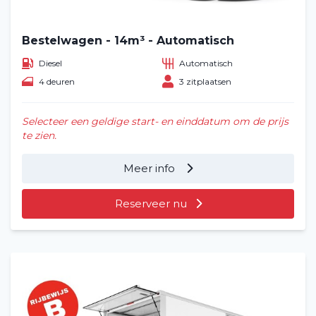
Vacatures
2
Bestelwagen - 14m³ - Automatisch
Filialen
Diesel
Automatisch
4 deuren
3 zitplaatsen
Contact
Selecteer een geldige start- en einddatum om de prijs
te zien.
Meer info
Reserveer nu