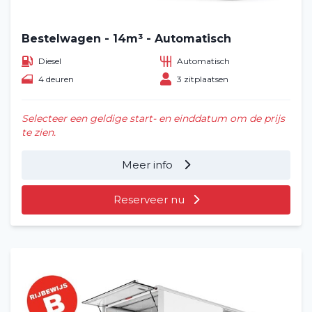
Veelgestelde vragen (FAQ)
Vacatures
2
Bestelwagen - 14m³ - Automatisch
Diesel
Automatisch
Filialen
4 deuren
3 zitplaatsen
Contact
Selecteer een geldige start- en einddatum om de prijs
te zien.
Meer info
Reserveer nu