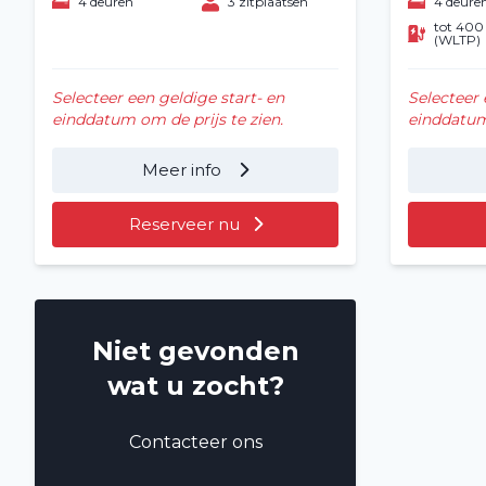
4 deuren
3 zitplaatsen
4 deure
tot 40
(WLTP)
Selecteer een geldige start- en
Selecteer 
einddatum om de prijs te zien.
einddatum 
Meer info
Reserveer nu
Niet gevonden
wat u zocht?
Contacteer ons