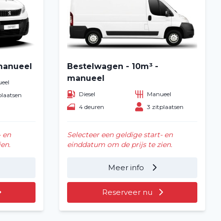
manueel
Bestelwagen - 10m³ -
manueel
eel
Diesel
Manueel
plaatsen
4 deuren
3 zitplaatsen
- en
Selecteer een geldige start- en
en.
einddatum om de prijs te zien.
Meer info
Reserveer nu