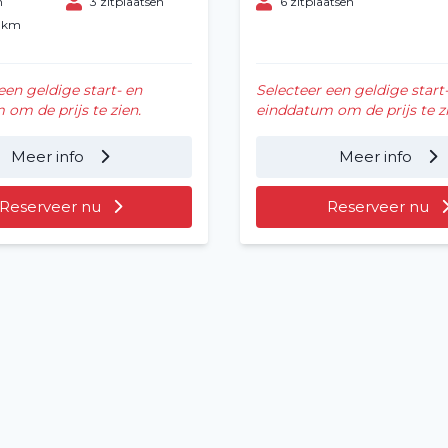
n
3 zitplaatsen
6 zitplaatsen
0 km
een geldige start- en
Selecteer een geldige start
om de prijs te zien.
einddatum om de prijs te zi
Meer info
Meer info
Reserveer nu
Reserveer nu