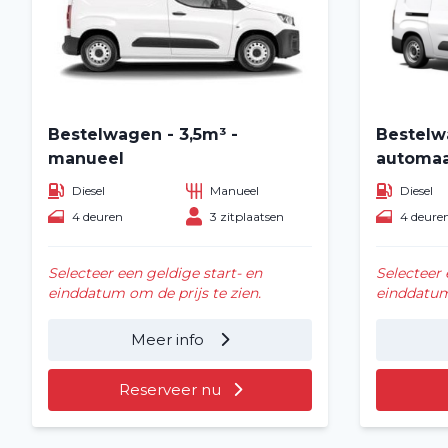
Bestelwagen - 3,5m³ -
Bestelw
manueel
automa
Diesel
Manueel
Diesel
4 deuren
3 zitplaatsen
4 deure
Selecteer een geldige start- en
Selecteer 
einddatum om de prijs te zien.
einddatum 
Meer info
Reserveer nu