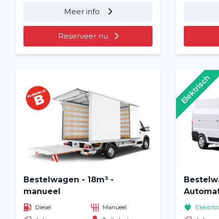
Meer info
Reserveer nu
Elektrisch
Bestelwagen - 18m³ -
Bestelw
manueel
Automati
Diesel
Manueel
Elektris