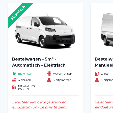
Elektrisch
Bestelwagen - 5m³ -
Bestelw
Automatisch - Elektrisch
Manuee
Elektrisch
Automatisch
Diesel
4 deuren
3 zitplaatsen
3 zitpla
tot 330 km
(WLTP)
Selecteer een geldige start- en
Selecteer 
einddatum om de prijs te zien.
einddatum 