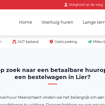
Veiligheid op de weg
Home
Voertuig huren
Lange ter
in
24/7 bijstand
Gratis parking
Milieu
op zoek naar een betaalbare huurop
een bestelwagen in Lier?
toverhuur Meerschaert vinden we het belangrijk om aan 
rwachtingen te voldoen. Daarom hebben we een gevar