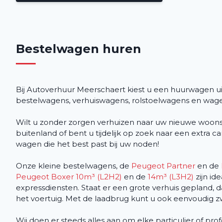
Bestelwagen huren
Bij Autoverhuur Meerschaert kiest u een huurwagen 
bestelwagens, verhuiswagens, rolstoelwagens en wagen
Wilt u zonder zorgen verhuizen naar uw nieuwe woonst 
buitenland of bent u tijdelijk op zoek naar een extr
wagen die het best past bij uw noden!
Onze kleine bestelwagens, de
Peugeot Partner
en de
Peugeot Boxer 10m³ (L2H2)
en de
14m³ (L3H2)
zijn id
expressdiensten. Staat er een grote verhuis gepland, d
het voertuig. Met de laadbrug kunt u ook eenvoudig z
Wij doen er steeds alles aan om elke particulier of pr