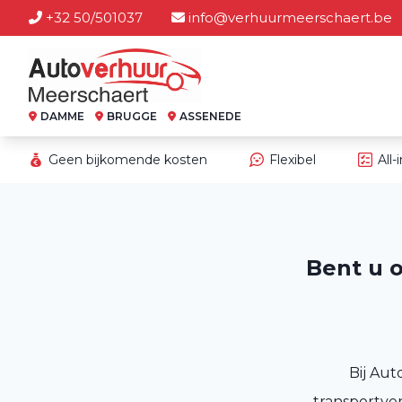
+32 50/501037
info@verhuurmeerschaert.be
DAMME
BRUGGE
ASSENEDE
Geen bijkomende kosten
Flexibel
All-
Bent u 
Bij Au
transportve