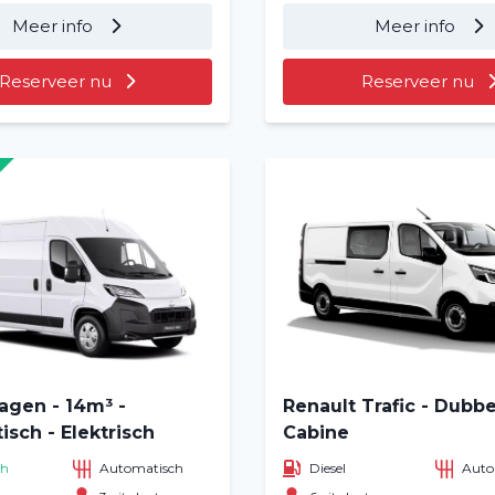
Over ons
Meer info
Meer info
Vacatures
2
Reserveer nu
Reserveer nu
Filialen
agen - 14m³ -
Renault Trafic - Dubb
sch - Elektrisch
Cabine
ch
Automatisch
Diesel
Auto