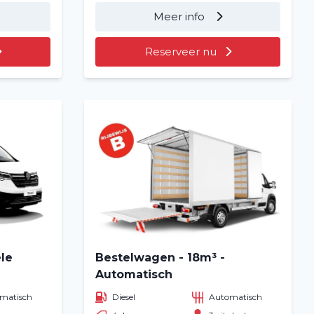
Meer info
Reserveer nu
ele
Bestelwagen - 18m³ -
Automatisch
matisch
Diesel
Automatisch