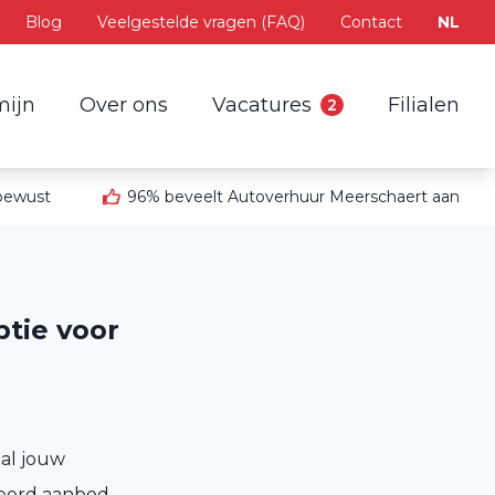
Blog
Veelgestelde vragen (FAQ)
Contact
NL
mijn
Over ons
Vacatures
Filialen
2
 bewust
96% beveelt Autoverhuur Meerschaert aan
tie voor
al jouw
ieerd aanbod