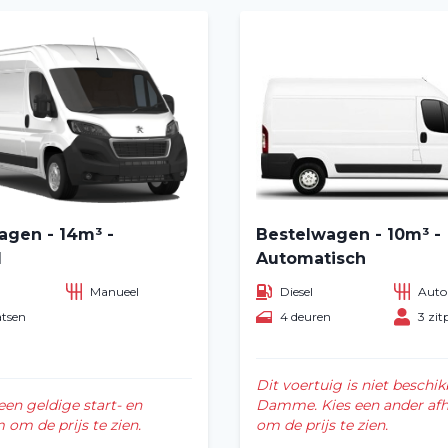
agen - 14m³ -
Bestelwagen - 10m³ -
l
Automatisch
Manueel
Diesel
Auto
atsen
4 deuren
3 zit
Home
Voertuig huren
Dit voertuig is niet beschik
een geldige start- en
Damme. Kies een ander af
Lange termijn
om de prijs te zien.
om de prijs te zien.