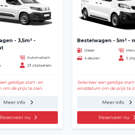
agen - 3,5m³ -
Bestelwagen - 5m³ - 
at
Diesel
Manu
Automatisch
4 deuren
3 zit
n
23 zitplaatsen
een geldige start- en
Selecteer een geldige start
om de prijs te zien.
einddatum om de prijs te zi
Meer info
Meer info
Reserveer nu
Reserveer nu