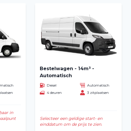
Bestelwagen - 14m³ -
Automatisch
matisch
Diesel
Automatisch
plaatsen
4 deuren
3 zitplaatsen
baar in
haalpunt
Selecteer een geldige start- en
einddatum om de prijs te zien.