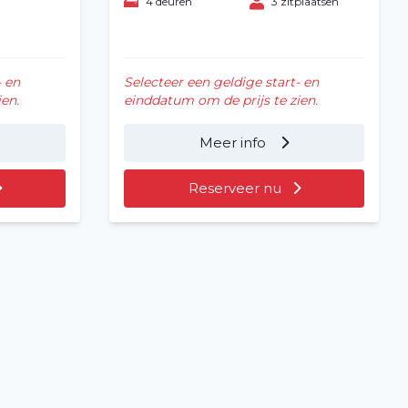
4 deuren
3 zitplaatsen
- en
Selecteer een geldige start- en
en.
einddatum om de prijs te zien.
Meer info
Reserveer nu