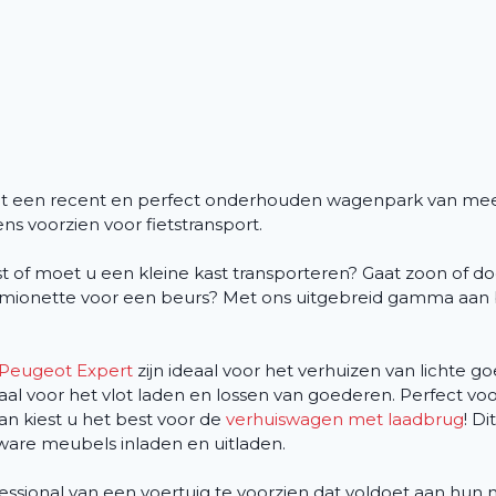
uit een recent en perfect onderhouden wagenpark van me
s voorzien voor fietstransport.
of moet u een kleine kast transporteren? Gaat zoon of doc
a camionette voor een beurs? Met ons uitgebreid gamma aan
Peugeot Expert
zijn ideaal voor het verhuizen van lichte 
eaal voor het vlot laden en lossen van goederen. Perfect voo
an kiest u het best voor de
verhuiswagen met laadbrug
! Di
ware meubels inladen en uitladen.
ofessional van een voertuig te voorzien dat voldoet aan hun