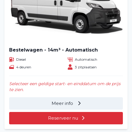
Home
Bestelwagen - 14m³ - Automatisch
Diesel
Automatisch
Voertuig huren
4 deuren
3 zitplaatsen
Lange termijn
Selecteer een geldige start- en einddatum om de prijs
te zien.
Over ons
Meer info
Blog
Reserveer nu
Veelgestelde vragen (FAQ)