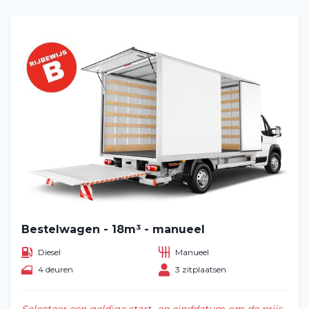
Vacatures
2
Filialen
Contact
Bestelwagen - 18m³ - manueel
Diesel
Manueel
4 deuren
3 zitplaatsen
Selecteer een geldige start- en einddatum om de prijs