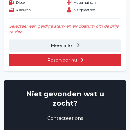
Diesel
Automatisch
4 deuren
3 zitplaatsen
Selecteer een geldige start- en einddatum om de prijs
te zien.
Meer info
Reserveer nu
Niet gevonden wat u
zocht?
Contacteer ons