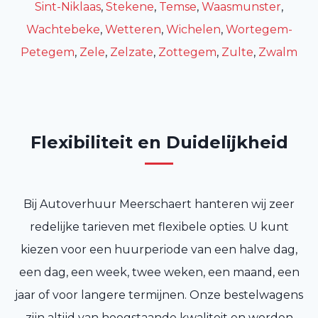
Sint-Niklaas
,
Stekene
,
Temse
,
Waasmunster
,
Wachtebeke
,
Wetteren
,
Wichelen
,
Wortegem-
Petegem
,
Zele
,
Zelzate
,
Zottegem
,
Zulte
,
Zwalm
Flexibiliteit en Duidelijkheid
Bij Autoverhuur Meerschaert hanteren wij zeer
redelijke tarieven met flexibele opties. U kunt
kiezen voor een huurperiode van een halve dag,
een dag, een week, twee weken, een maand, een
jaar of voor langere termijnen. Onze bestelwagens
zijn altijd van hoogstaande kwaliteit en worden