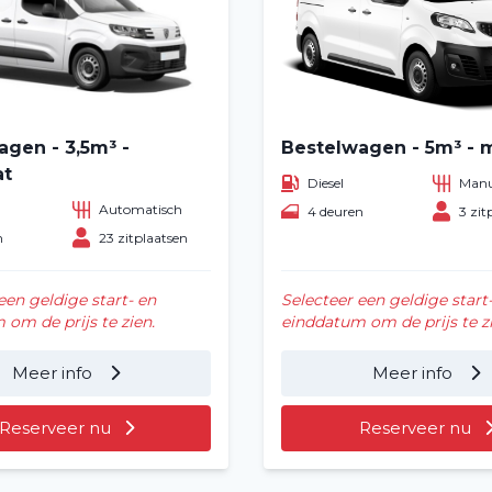
agen - 3,5m³ -
Bestelwagen - 5m³ - 
at
Diesel
Manu
Automatisch
4 deuren
3 zit
n
23 zitplaatsen
een geldige start- en
Selecteer een geldige start
om de prijs te zien.
einddatum om de prijs te zi
Meer info
Meer info
Reserveer nu
Reserveer nu