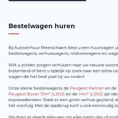
Bestelwagen huren
Bij Autoverhuur Meerschaert kiest u een huurwagen 
bestelwagens, verhuiswagens, rolstoelwagens en wagen
Wilt u zonder zorgen verhuizen naar uw nieuwe woonst 
buitenland of bent u tijdelijk op zoek naar een extr
wagen die het best past bij uw noden!
Onze kleine bestelwagens, de
Peugeot Partner
en de
Peugeot Boxer 10m³ (L2H2)
en de
14m³ (L3H2)
zijn id
expressdiensten. Staat er een grote verhuis gepland, d
het voertuig. Met de laadbrug kunt u ook eenvoudig z
Wij doen er steeds alles aan om elke particulier of pr