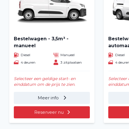
Bestelwagen - 3,5m³ -
Bestelw
manueel
automa
Diesel
Manueel
Diesel
4 deuren
3 zitplaatsen
4 deure
Selecteer een geldige start- en
Selecteer 
einddatum om de prijs te zien.
einddatum 
Meer info
Reserveer nu