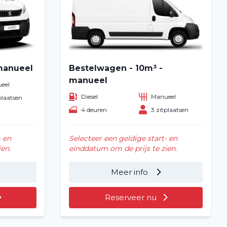
manueel
Bestelwagen - 10m³ -
manueel
eel
Diesel
Manueel
plaatsen
4 deuren
3 zitplaatsen
- en
Selecteer een geldige start- en
en.
einddatum om de prijs te zien.
Meer info
Reserveer nu