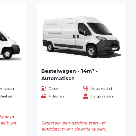
Bestelwagen - 14m³ -
Automatisch
matisch
Diesel
Automatisch
plaatsen
4 deuren
3 zitplaatsen
baar in
haalpunt
Selecteer een geldige start- en
einddatum om de prijs te zien.