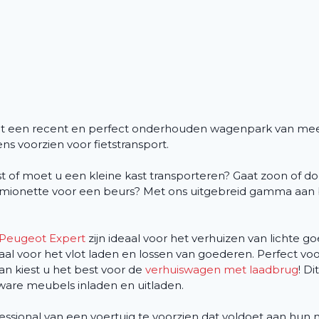
uit een recent en perfect onderhouden wagenpark van me
s voorzien voor fietstransport.
of moet u een kleine kast transporteren? Gaat zoon of doc
a camionette voor een beurs? Met ons uitgebreid gamma aan
Peugeot Expert
zijn ideaal voor het verhuizen van lichte 
eaal voor het vlot laden en lossen van goederen. Perfect voo
an kiest u het best voor de
verhuiswagen met laadbrug
! Di
ware meubels inladen en uitladen.
ofessional van een voertuig te voorzien dat voldoet aan hun