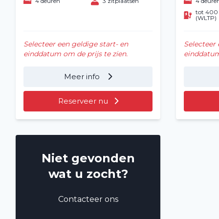
4 deuren
3 zitplaatsen
4 deure
tot 40
(WLTP)
Selecteer een geldige start- en
Selecteer 
einddatum om de prijs te zien.
einddatum 
Meer info
Reserveer nu
Niet gevonden
wat u zocht?
Contacteer ons