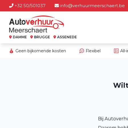
+32 50/501037
info@verhuurmeerschaert.be
DAMME
BRUGGE
ASSENEDE
Geen bijkomende kosten
Flexibel
All-
Wil
Bij Autoverh
Daarom hebbe