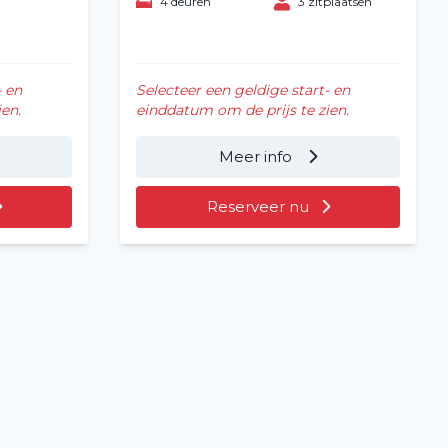
4 deuren
3 zitplaatsen
- en
Selecteer een geldige start- en
en.
einddatum om de prijs te zien.
Meer info
Reserveer nu