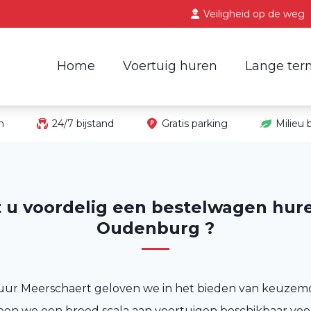
Veiligheid op de weg
Home
Voertuig huren
Lange ter
in
24/7 bijstand
Gratis parking
Milieu
t u voordelig een bestelwagen hure
Oudenburg ?
uur Meerschaert geloven we in het bieden van keuzem
n we een breed scala aan voertuigen beschikbaar voo