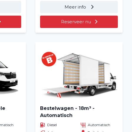
Meer info
Reserveer nu
ele
Bestelwagen - 18m³ -
Automatisch
matisch
Diesel
Automatisch