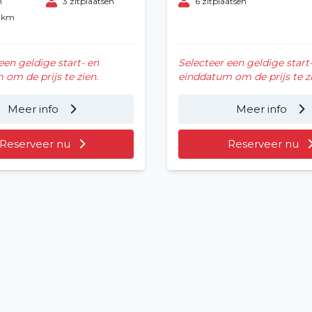
n
3 zitplaatsen
6 zitplaatsen
0 km
een geldige start- en
Selecteer een geldige start
om de prijs te zien.
einddatum om de prijs te zi
Meer info
Meer info
Reserveer nu
Reserveer nu