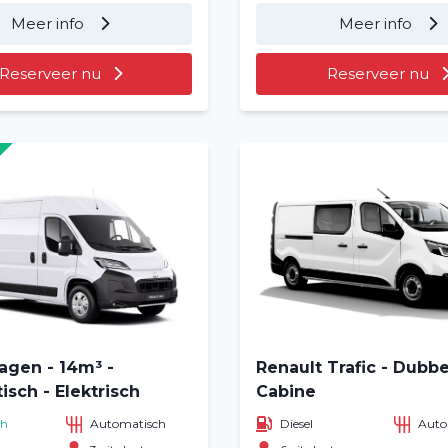
Over ons
Meer info
Meer info
Vacatures
2
Reserveer nu
Reserveer nu
Filialen
agen - 14m³ -
Renault Trafic - Dubb
sch - Elektrisch
Cabine
ch
Automatisch
Diesel
Auto