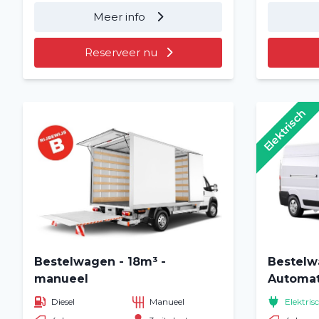
Meer info
Reserveer nu
Elektrisch
Bestelwagen - 18m³ -
Bestelw
manueel
Automati
Diesel
Manueel
Elektris