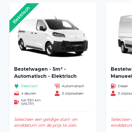
Elektrisch
Bestelwagen - 5m³ -
Bestelw
Automatisch - Elektrisch
Manuee
Elektrisch
Automatisch
Diesel
4 deuren
3 zitplaatsen
3 zitpla
tot 330 km
(WLTP)
Selecteer een geldige start- en
Selecteer 
einddatum om de prijs te zien.
einddatum 