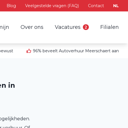
Blog
Veelgestelde vragen (FAQ)
Contact
NL
mijn
Over ons
Vacatures
Filialen
2
 bewust
96% beveelt Autoverhuur Meerschaert aan
n in
ogelijkheden.
r verhuur. Of