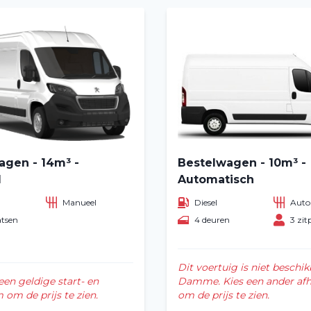
agen - 14m³ -
Bestelwagen - 10m³ -
l
Automatisch
Manueel
Diesel
Auto
atsen
4 deuren
3 zit
Home
Voertuig huren
Dit voertuig is niet beschik
een geldige start- en
Damme. Kies een ander af
Lange termijn
om de prijs te zien.
om de prijs te zien.