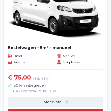
Bestelwagen - 5m³ - manueel
Diesel
Manueel
4 deuren
3 zitplaatsen
€ 75,00
INCL. BTW
130 km inbegrepen
€ 0,24 per extra km incl. BTW
Meer info