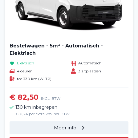
Bestelwagen - 5m³ - Automatisch -
Elektrisch
Elektrisch
Automatisch
4 deuren
3 zitplaatsen
tot 330 km (WLTP)
€ 82,50
INCL. BTW
130 km inbegrepen
€ 0,24 per extra km incl. BTW
Meer info