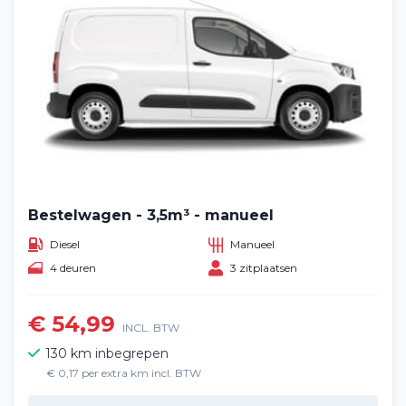
Bestelwagen - 3,5m³ - manueel
Diesel
Manueel
4 deuren
3 zitplaatsen
€ 54,99
INCL. BTW
130 km inbegrepen
€ 0,17 per extra km incl. BTW