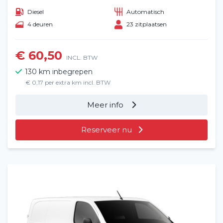
Diesel
Automatisch
4 deuren
23 zitplaatsen
€ 60,50
INCL. BTW
130 km inbegrepen
€ 0,17 per extra km incl. BTW
Meer info
Reserveer nu