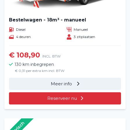
Bestelwagen - 18m³ - manueel
Diesel
Manueel
4 deuren
3 zitplaatsen
€ 108,90
INCL. BTW
130 km inbegrepen
€ 0,31 per extra km incl. BTW
Meer info
Reserveer nu
Elektrisch