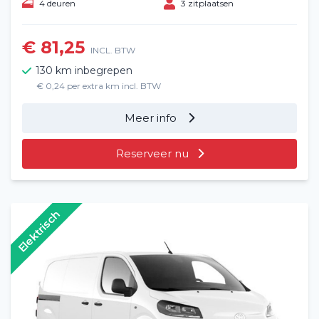
4 deuren
3 zitplaatsen
€ 81,25
INCL. BTW
130 km inbegrepen
€ 0,24 per extra km incl. BTW
Meer info
Reserveer nu
Elektrisch