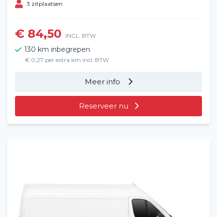
3 zitplaatsen
€ 84,50
INCL. BTW
130 km inbegrepen
€ 0,27 per extra km incl. BTW
Meer info
Reserveer nu