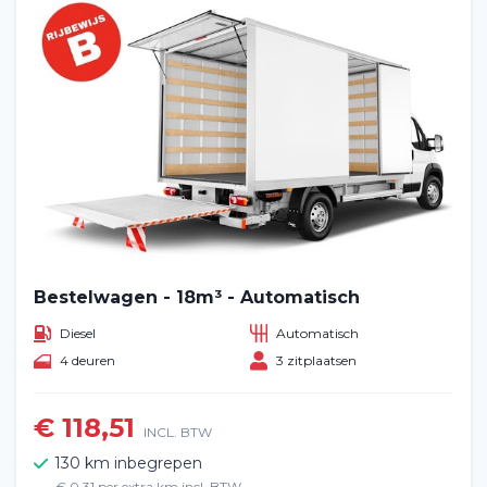
Bestelwagen - 18m³ - Automatisch
Diesel
Automatisch
4 deuren
3 zitplaatsen
€ 118,51
INCL. BTW
130 km inbegrepen
€ 0,31 per extra km incl. BTW