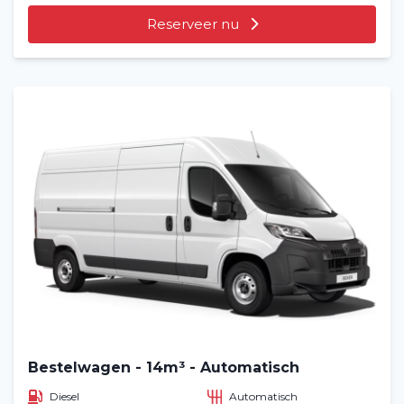
Reserveer nu
Home
Voertuig huren
Lange termijn
Over ons
Blog
Veelgestelde vragen (FAQ)
Vacatures
2
Bestelwagen - 14m³ - Automatisch
Filialen
Diesel
Automatisch