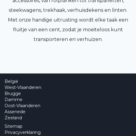
accessoires, van rolplanken tot transpalletten,
steekwagens, trekhaak, verhuisdekens en linten.
Met onze handige uitrusting wordt elke taak een
fluitje van een cent, zodat je moeiteloos kunt
transporteren en verhuizen.
België
West-Vlaanderen
Brugge
Damme
Oost-Vlaanderen
Assenede
Zeeland
Sitemap
Privacyverklaring