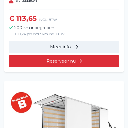
6 zitplaatsen
€ 113,65
INCL. BTW
200 km inbegrepen
€ 0,24 per extra km incl. BTW
Meer info
Reserveer nu