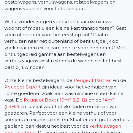
bestelwagens, verhuiswagens, rolstoelwagens en
wagens voorzien voor fietstransport.
Wilt u zonder zorgen verhuizen naar uw nieuwe
woonst of moet u een kleine kast transporteren? Gaat
zoon of dochter voor het eerst op kot? Gaat u
verhuizen naar het buitenland of bent u tijdelijk op
zoek naar een extra camionette voor een beurs? Met
ons uitgebreid gamma aan bestelwagens en
verhuiswagens kiest u steeds de wagen die het best
past bij uw noden!
Onze kleine bestelwagens, de
Peugeot Partner
en de
Peugeot Expert
zijn ideaal voor het verhuizen van
lichte goederen zoals een wasmachine of een kleine
kast. De
Peugeot Boxer 10m³ (L2H2)
en de
14m³
(L3H2)
zijn ideaal voor het vlot laden en lossen van
goederen. Perfect voor een kleine verhuis of voor
koeriers en expressdiensten. Staat er een grote verhuis
gepland, dan kiest u het best voor de
verhuiswagen
met laadbrug
! Dit voertuig is ideaal om grote kasten