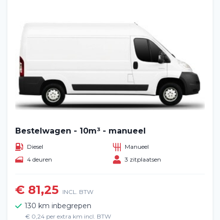
Bestelwagen - 10m³ - manueel
Diesel
Manueel
4 deuren
3 zitplaatsen
€ 81,25
INCL. BTW
130 km inbegrepen
€ 0,24 per extra km incl. BTW