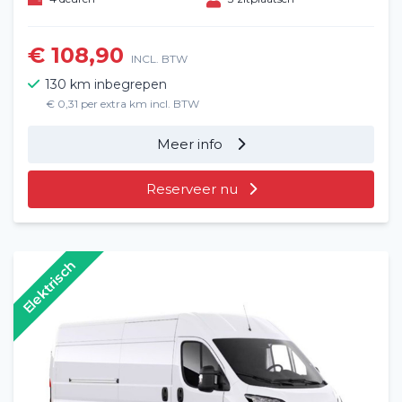
€ 108,90
INCL. BTW
130 km inbegrepen
€ 0,31 per extra km incl. BTW
Meer info
Reserveer nu
Elektrisch