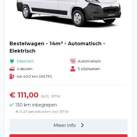
Bestelwagen - 14m³ - Automatisch -
Elektrisch
Elektrisch
Automatisch
4 deuren
3 zitplaatsen
tot 400 km (WLTP)
€ 111,00
INCL. BTW
130 km inbegrepen
€ 0,27 per extra km incl. BTW
Meer info