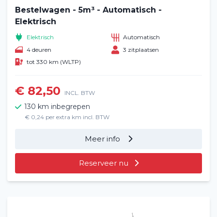
Bestelwagen - 5m³ - Automatisch -
Elektrisch
Elektrisch
Automatisch
4 deuren
3 zitplaatsen
tot 330 km (WLTP)
€ 82,50
INCL. BTW
130 km inbegrepen
€ 0,24 per extra km incl. BTW
Meer info
Reserveer nu