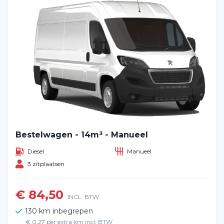
Bestelwagen - 14m³ - Manueel
Diesel
Manueel
3 zitplaatsen
€ 84,50
INCL. BTW
130 km inbegrepen
€ 0,27 per extra km incl. BTW