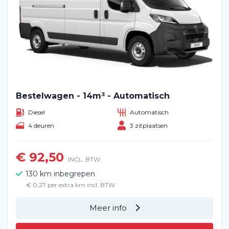
Blog
Veelgestelde vragen (FAQ)
Vacatures
2
Filialen
Bestelwagen - 14m³ - Automatisch
Diesel
Automatisch
Contact
4 deuren
3 zitplaatsen
€ 92,50
INCL. BTW
130 km inbegrepen
€ 0,27 per extra km incl. BTW
Meer info