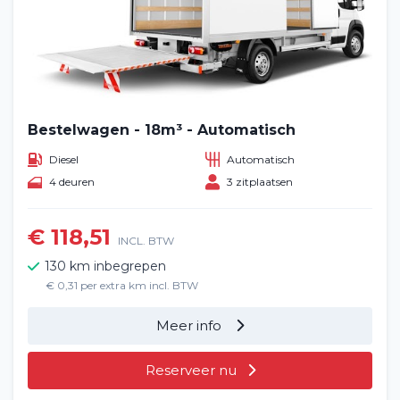
Bestelwagen - 18m³ - Automatisch
Diesel
Automatisch
4 deuren
3 zitplaatsen
€ 118,51
INCL. BTW
130 km inbegrepen
€ 0,31 per extra km incl. BTW
Meer info
Reserveer nu