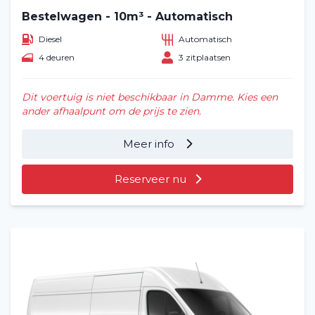
Bestelwagen - 10m³ - Automatisch
Diesel
Automatisch
4 deuren
3 zitplaatsen
Dit voertuig is niet beschikbaar in Damme. Kies een
ander afhaalpunt om de prijs te zien.
Meer info
Reserveer nu
Home
Voertuig huren
Lange termijn
Over ons