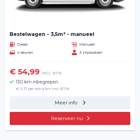
Bestelwagen - 3,5m³ - manueel
Diesel
Manueel
4 deuren
3 zitplaatsen
€ 54,99
INCL. BTW
130 km inbegrepen
€ 0,17 per extra km incl. BTW
Meer info
Reserveer nu