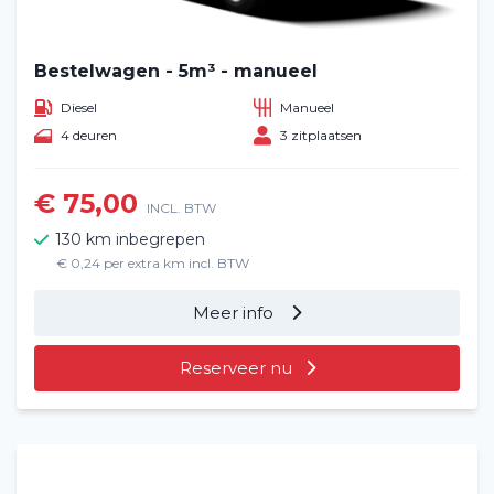
Bestelwagen - 5m³ - manueel
Diesel
Manueel
4 deuren
3 zitplaatsen
€ 75,00
INCL. BTW
130 km inbegrepen
€ 0,24 per extra km incl. BTW
Meer info
Reserveer nu