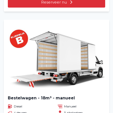
Reserveer nu
Bestelwagen - 18m³ - manueel
Diesel
Manueel
4 deuren
3 zitplaatsen