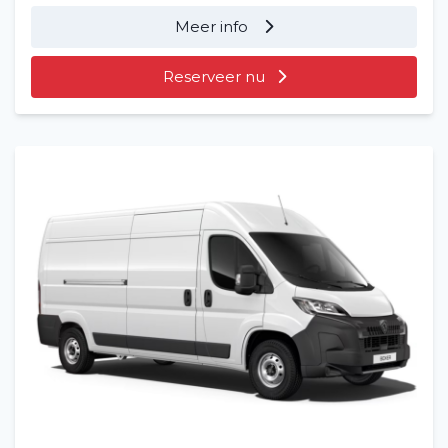
Meer info
Reserveer nu
Home
Voertuig huren
Lange termijn
Over ons
Blog
Veelgestelde vragen (FAQ)
Vacatures
2