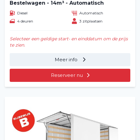
Bestelwagen - 14m³ - Automatisch
Filialen
Diesel
Automatisch
Contact
4 deuren
3 zitplaatsen
Selecteer een geldige start- en einddatum om de prijs
te zien.
Meer info
Reserveer nu