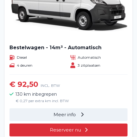
Blog
Veelgestelde vragen (FAQ)
Vacatures
2
Bestelwagen - 14m³ - Automatisch
Filialen
Diesel
Automatisch
4 deuren
3 zitplaatsen
Contact
€ 92,50
INCL. BTW
130 km inbegrepen
€ 0,27 per extra km incl. BTW
Meer info
Reserveer nu