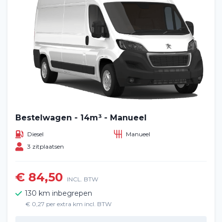
Bestelwagen - 14m³ - Manueel
Diesel
Manueel
3 zitplaatsen
€ 84,50
INCL. BTW
130 km inbegrepen
€ 0,27 per extra km incl. BTW