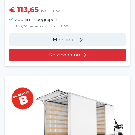
€ 113,65
INCL. BTW
200 km inbegrepen
€ 0,24 per extra km incl. BTW
Meer info
Reserveer nu