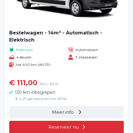
Bestelwagen - 14m³ - Automatisch -
Elektrisch
Elektrisch
Automatisch
4 deuren
3 zitplaatsen
tot 400 km (WLTP)
€ 111,00
INCL. BTW
130 km inbegrepen
€ 0,27 per extra km incl. BTW
Meer info
Reserveer nu