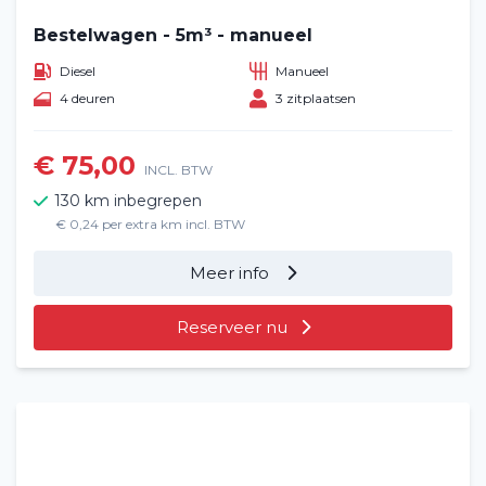
Bestelwagen - 5m³ - manueel
Diesel
Manueel
4 deuren
3 zitplaatsen
€ 75,00
INCL. BTW
130 km inbegrepen
€ 0,24 per extra km incl. BTW
Meer info
Reserveer nu