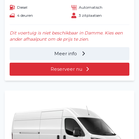
Diesel
Automatisch
4 deuren
3 zitplaatsen
Dit voertuig is niet beschikbaar in Damme. Kies een
ander afhaalpunt om de prijs te zien.
Meer info
Reserveer nu
Home
Voertuig huren
Lange termijn
Over ons