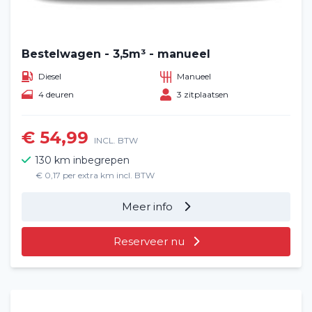
Bestelwagen - 3,5m³ - manueel
Diesel
Manueel
4 deuren
3 zitplaatsen
€ 54,99
INCL. BTW
130 km inbegrepen
€ 0,17 per extra km incl. BTW
Meer info
Reserveer nu