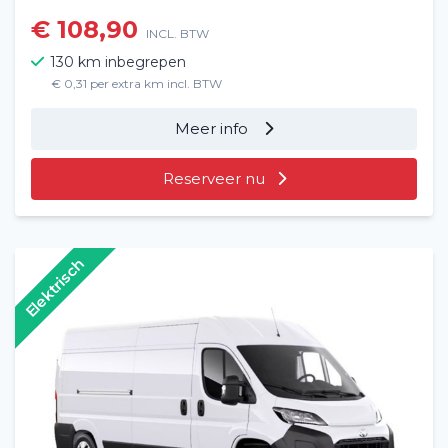
€ 108,90
INCL. BTW
130 km inbegrepen
€ 0,31 per extra km incl. BTW
Meer info
Reserveer nu
Elektrisch