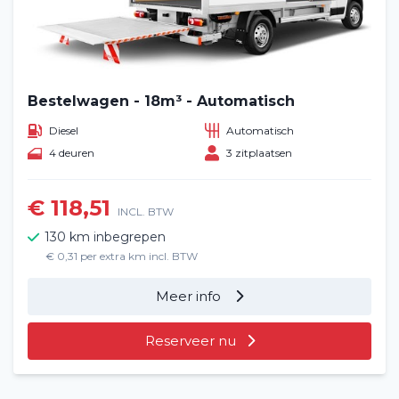
Bestelwagen - 18m³ - Automatisch
Diesel
Automatisch
4 deuren
3 zitplaatsen
€ 118,51
INCL. BTW
130 km inbegrepen
€ 0,31 per extra km incl. BTW
Meer info
Reserveer nu