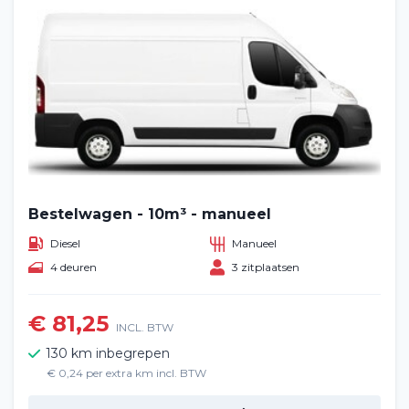
Bestelwagen - 10m³ - manueel
Diesel
Manueel
4 deuren
3 zitplaatsen
€ 81,25
INCL. BTW
130 km inbegrepen
€ 0,24 per extra km incl. BTW