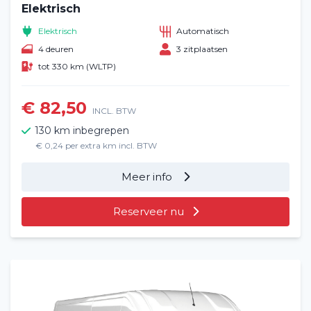
Elektrisch
Elektrisch
Automatisch
4 deuren
3 zitplaatsen
tot 330 km (WLTP)
€ 82,50
INCL. BTW
130 km inbegrepen
€ 0,24 per extra km incl. BTW
Meer info
Reserveer nu