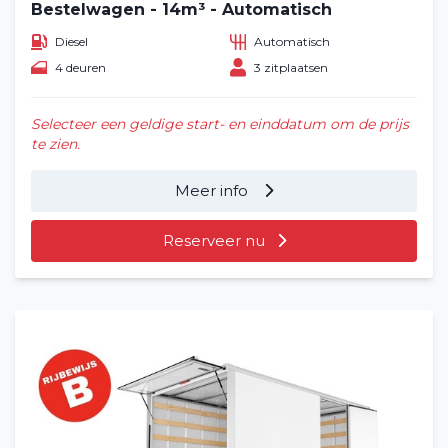
Bestelwagen - 14m³ - Automatisch
Vacatures
2
Diesel
Automatisch
4 deuren
3 zitplaatsen
Filialen
Contact
Selecteer een geldige start- en einddatum om de prijs
te zien.
Meer info
Reserveer nu