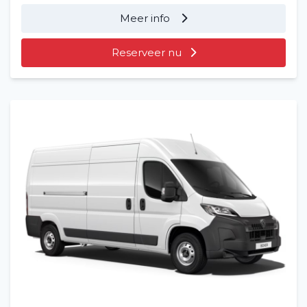
Meer info
Reserveer nu
Home
Voertuig huren
Lange termijn
Over ons
Blog
Veelgestelde vragen (FAQ)