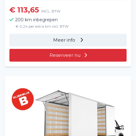
€ 113,65
INCL. BTW
200 km inbegrepen
€ 0,24 per extra km incl. BTW
Meer info
Reserveer nu