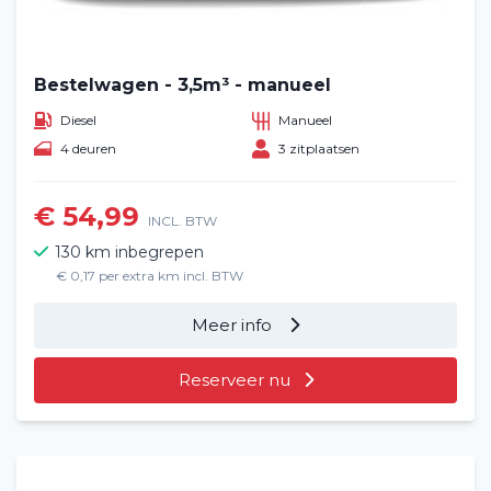
Bestelwagen - 3,5m³ - manueel
Diesel
Manueel
4 deuren
3 zitplaatsen
€ 54,99
INCL. BTW
130 km inbegrepen
€ 0,17 per extra km incl. BTW
Meer info
Reserveer nu