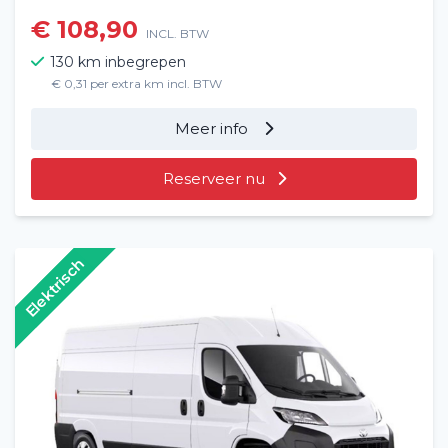
€ 108,90
INCL. BTW
130 km inbegrepen
€ 0,31 per extra km incl. BTW
Meer info
Reserveer nu
Elektrisch