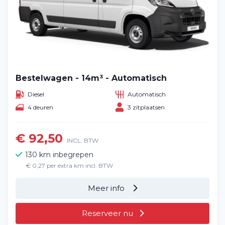
Blog
Veelgestelde vragen (FAQ)
Vacatures
2
Filialen
Bestelwagen - 14m³ - Automatisch
Diesel
Automatisch
Contact
4 deuren
3 zitplaatsen
€ 92,50
INCL. BTW
130 km inbegrepen
€ 0,27 per extra km incl. BTW
Meer info
Reserveer nu