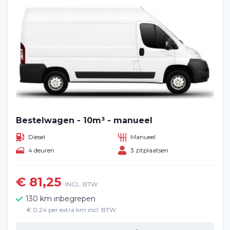
Bestelwagen - 10m³ - manueel
Diesel
Manueel
4 deuren
3 zitplaatsen
€ 81,25
INCL. BTW
130 km inbegrepen
€ 0,24 per extra km incl. BTW