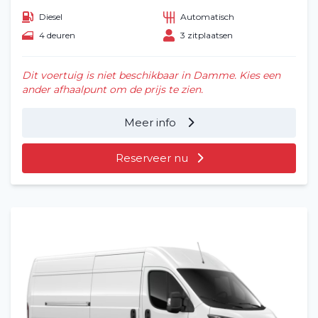
Diesel
Automatisch
4 deuren
3 zitplaatsen
Dit voertuig is niet beschikbaar in Damme. Kies een
ander afhaalpunt om de prijs te zien.
Meer info
Reserveer nu
Home
Voertuig huren
Lange termijn
Over ons