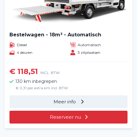
Bestelwagen - 18m³ - Automatisch
Diesel
Automatisch
4 deuren
3 zitplaatsen
€ 118,51
INCL. BTW
130 km inbegrepen
€ 0,31 per extra km incl. BTW
Meer info
Reserveer nu