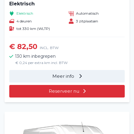
Elektrisch
Elektrisch
Automatisch
4 deuren
3 zitplaatsen
tot 330 km (WLTP)
€ 82,50
INCL. BTW
130 km inbegrepen
€ 0,24 per extra km incl. BTW
Meer info
Reserveer nu