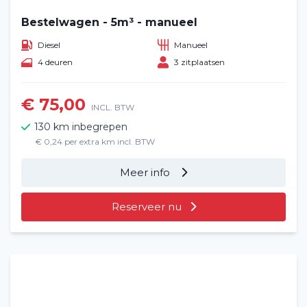
Bestelwagen - 5m³ - manueel
Diesel
Manueel
4 deuren
3 zitplaatsen
€ 75,00
INCL. BTW
130 km inbegrepen
€ 0,24 per extra km incl. BTW
Meer info
Reserveer nu