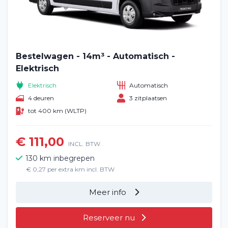
Bestelwagen - 14m³ - Automatisch -
Elektrisch
Elektrisch
Automatisch
4 deuren
3 zitplaatsen
tot 400 km (WLTP)
€ 111,00
INCL. BTW
130 km inbegrepen
€ 0,27 per extra km incl. BTW
Meer info
Reserveer nu