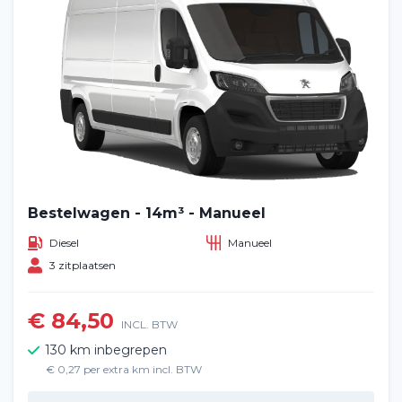
Bestelwagen - 14m³ - Manueel
Diesel
Manueel
3 zitplaatsen
€ 84,50
INCL. BTW
130 km inbegrepen
€ 0,27 per extra km incl. BTW